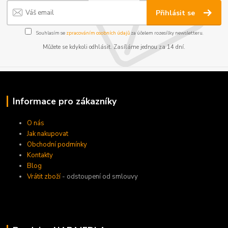
Přihlásit se
Souhlasím se
zpracováním osobních údajů
za účelem rozesílky newsletteru.
Můžete se kdykoli odhlásit. Zasíláme jednou za 14 dní.
Informace pro zákazníky
O nás
Jak nakupovat
Obchodní podmínky
Kontakty
Blog
Vrátit zboží
- odstoupení od smlouvy