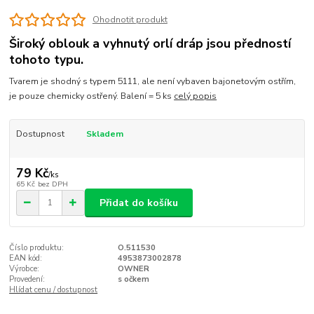
Ohodnotit produkt
Široký oblouk a vyhnutý orlí dráp jsou předností
tohoto typu.
Tvarem je shodný s typem 5111, ale není vybaven bajonetovým ostřím,
je pouze chemicky ostřený. Balení = 5 ks
celý popis
Dostupnost
Skladem
79 Kč
/
ks
65 Kč
bez DPH
Přidat do košíku
Číslo produktu:
O.511530
EAN kód:
4953873002878
Výrobce:
OWNER
Provedení:
s očkem
Hlídat cenu / dostupnost