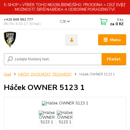
E-SHOP = VÝBĚR TOHO NEJOBLÍBENĚJŠÍHO. PRODEJNA = CELÝ SVĚT
MOŽNOSTÍ, ŠIRŠÍ NABÍDKA A ODBORNÉ PORADENSTVÍ.
0
ks
+420 608 982 777
CZK
za
0 Kč
(Po-Pá, 8:30-17:30 hod.)
Menu
Hledat
Úvod
HÁČKY, DVOJHÁČKY, TROJHÁČKY
Háček OWNER 5123 1
Háček OWNER 5123 1