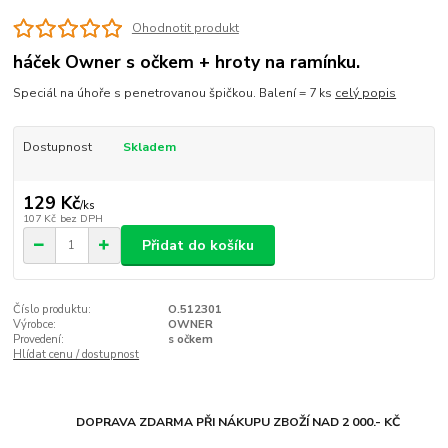
Ohodnotit produkt
háček Owner s očkem + hroty na ramínku.
Speciál na úhoře s penetrovanou špičkou. Balení = 7 ks
celý popis
Dostupnost
Skladem
129 Kč
/
ks
107 Kč
bez DPH
Přidat do košíku
Číslo produktu:
O.512301
Výrobce:
OWNER
Provedení:
s očkem
Hlídat cenu / dostupnost
DOPRAVA ZDARMA PŘI NÁKUPU ZBOŽÍ NAD 2 000.- KČ