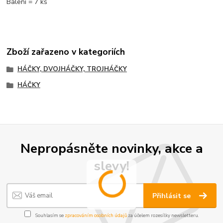
Balení = 7 ks
Zboží zařazeno v kategoriích
HÁČKY, DVOJHÁČKY, TROJHÁČKY
HÁČKY
Nepropásněte novinky, akce a
slevy!
Přihlásit se
Souhlasím se
zpracováním osobních údajů
za účelem rozesílky newsletteru.