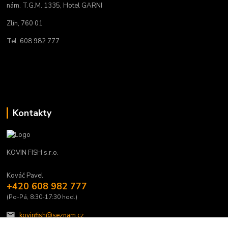
nám. T.G.M. 1335, Hotel GARNI
Zlín, 760 01
Tel. 608 982 777
Kontakty
KOVIN FISH s.r.o.
Kováč Pavel
+420 608 982 777
(Po-Pá, 8:30-17:30 hod.)
kovinfish@seznam.cz