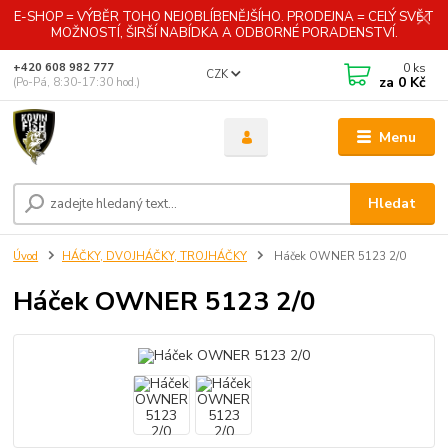
E-SHOP = VÝBĚR TOHO NEJOBLÍBENĚJŠÍHO. PRODEJNA = CELÝ SVĚT
MOŽNOSTÍ, ŠIRŠÍ NABÍDKA A ODBORNÉ PORADENSTVÍ.
0
ks
+420 608 982 777
CZK
za
0 Kč
(Po-Pá, 8:30-17:30 hod.)
Menu
Hledat
Úvod
HÁČKY, DVOJHÁČKY, TROJHÁČKY
Háček OWNER 5123 2/0
Háček OWNER 5123 2/0