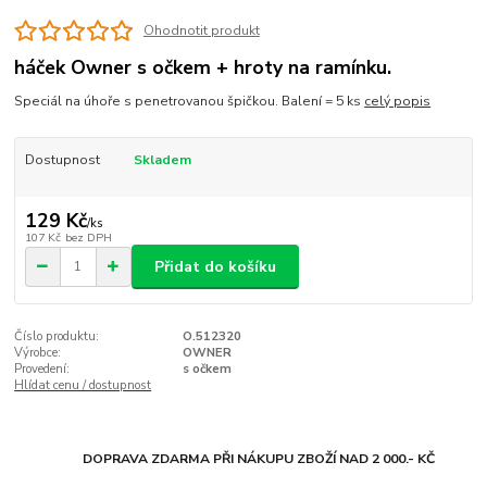
Ohodnotit produkt
háček Owner s očkem + hroty na ramínku.
Speciál na úhoře s penetrovanou špičkou. Balení = 5 ks
celý popis
Dostupnost
Skladem
129 Kč
/
ks
107 Kč
bez DPH
Přidat do košíku
Číslo produktu:
O.512320
Výrobce:
OWNER
Provedení:
s očkem
Hlídat cenu / dostupnost
DOPRAVA ZDARMA PŘI NÁKUPU ZBOŽÍ NAD 2 000.- KČ