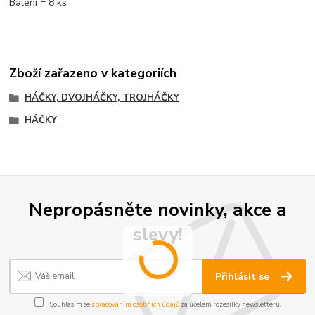
Balení = 8 ks
Zboží zařazeno v kategoriích
HÁČKY, DVOJHÁČKY, TROJHÁČKY
HÁČKY
Nepropásněte novinky, akce a
slevy!
Přihlásit se
Souhlasím se
zpracováním osobních údajů
za účelem rozesílky newsletteru.