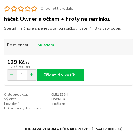
Ohodnotit produkt
háček Owner s očkem + hroty na ramínku.
Speciál na úhoře s penetrovanou špičkou. Balení = 8 ks
celý popis
Dostupnost
Skladem
129 Kč
/
ks
107 Kč
bez DPH
Přidat do košíku
Číslo produktu:
O.512304
Výrobce:
OWNER
Provedení:
s očkem
Hlídat cenu / dostupnost
DOPRAVA ZDARMA PŘI NÁKUPU ZBOŽÍ NAD 2 000.- KČ