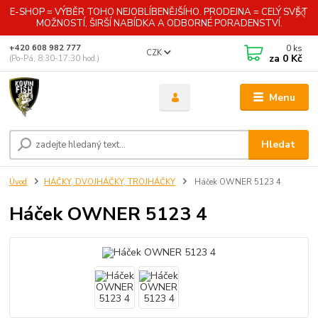
E-SHOP = VÝBĚR TOHO NEJOBLÍBENĚJŠÍHO. PRODEJNA = CELÝ SVĚT
MOŽNOSTÍ, ŠIRŠÍ NABÍDKA A ODBORNÉ PORADENSTVÍ.
0
ks
+420 608 982 777
CZK
za
0 Kč
(Po-Pá, 8:30-17:30 hod.)
Menu
Hledat
Úvod
HÁČKY, DVOJHÁČKY, TROJHÁČKY
Háček OWNER 5123 4
Háček OWNER 5123 4