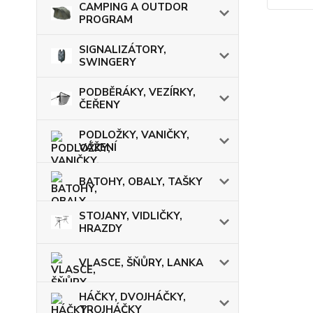
CAMPING A OUTDOR
PROGRAM
SIGNALIZÁTORY,
SWINGERY
PODBĚRÁKY, VEZÍRKY,
ČEŘENY
PODLOŽKY, VANIČKY,
VÁŽENÍ
BATOHY, OBALY, TAŠKY
STOJANY, VIDLIČKY,
HRAZDY
VLASCE, ŠŇŮRY, LANKA
HÁČKY, DVOJHÁČKY,
TROJHÁČKY