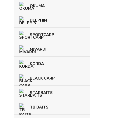
OKUMA
DELPHIN
SPORTCARP
MIVARDI
KORDA
BLACK CARP
STARBAITS
TB BAITS