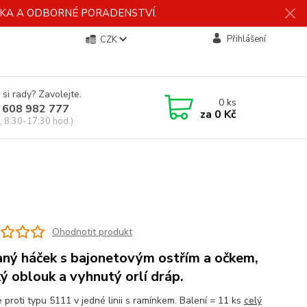
ÍDKA A ODBORNÉ PORADENSTVÍ.
Přihlášení
CZK
 si rady? Zavolejte.
0
ks
 608 982 777
za
0 Kč
, 8:30-17:30 hod.)
Ohodnotit produkt
ný háček s bajonetovým ostřím a očkem,
ký oblouk a vyhnutý orlí dráp.
 proti typu 5111 v jedné linii s ramínkem. Balení = 11 ks
celý