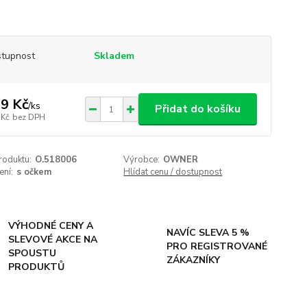
tupnost
Skladem
9 Kč
/
ks
Přidat do košíku
 Kč
bez DPH
roduktu:
O.518006
Výrobce:
OWNER
ení:
s očkem
Hlídat cenu / dostupnost
VÝHODNÉ CENY A
NAVÍC SLEVA 5 %
SLEVOVÉ AKCE NA
PRO REGISTROVANÉ
SPOUSTU
ZÁKAZNÍKY
PRODUKTŮ