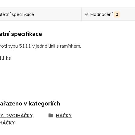
etní specifikace
Hodnocení
0
tní specifikace
roti typu 5111 v jedné linii s ramínkem.
11 ks
zařazeno v kategoriích
Y, DVOJHÁČKY,
HÁČKY
HÁČKY