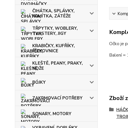
ČIHÁTKA, SPLÁVKY,
Kompl
KRMÍTKA, ZÁTĚŽE
TŘPYTKY, WOBLERY,
Komple
TWISTERY, JIGY
Očko je p
KRABIČKY, KUFŘÍKY,
ŘÍZKOVNICE
Balení = 
KLEŠTĚ, PEANY, PRAKY,
NOŽE
BÓJKY
Zboží 
ZAKRMOVACÍ POTŘEBY
HÁČK
SONARY, MOTORY
TROJ
VYBAVENÍ, DOPLŇKY,