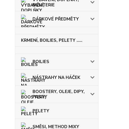
BIŽUTERIE
DÁRKOVÉ PŘEDMĚTY
KRMENÍ, BOILIES, PELETY .....
BOILIES
NÁSTRAHY NA HÁČEK
BOOSTERY, OLEJE, DIPY,
PASTY
PELETY
SMĚSI, METHOD MIXY