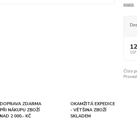
popis
Dos
12
107
Číslo p
Proved
DOPRAVA ZDARMA
OKAMŽITÁ EXPEDICE
PŘI NÁKUPU ZBOŽÍ
- VĚTŠINA ZBOŽÍ
NAD 2 000.- KČ
SKLADEM