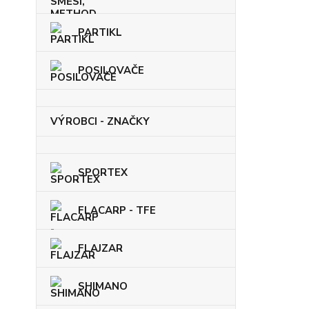
PARTIKL
POSILOVAČE
VÝROBCI - ZNAČKY
SPORTEX
FLACARP - TFE
FLAJZAR
SHIMANO