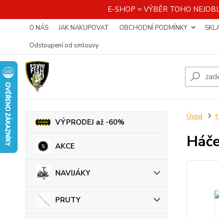
E-SHOP = VÝBĚR TOHO NEJOBL
O NÁS
JAK NAKUPOVAT
OBCHODNÍ PODMÍNKY
SKL
Odstoupení od smlouvy
Úvod
VÝPRODEJ až -60%
Háč
AKCE
NAVIJÁKY
PRUTY