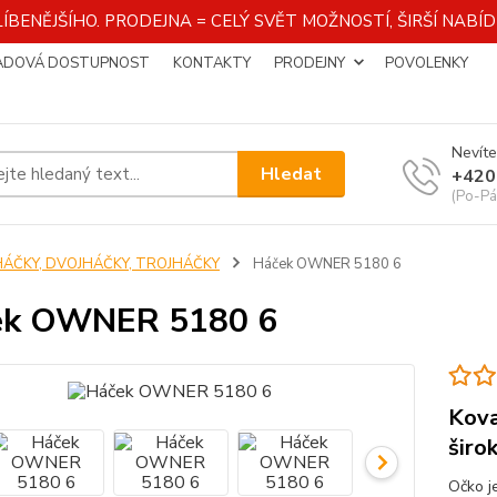
ÍBENĚJŠÍHO. PRODEJNA = CELÝ SVĚT MOŽNOSTÍ, ŠIRŠÍ NAB
ADOVÁ DOSTUPNOST
KONTAKTY
PRODEJNY
POVOLENKY
Nevíte
Hledat
+420
(Po-Pá
HÁČKY, DVOJHÁČKY, TROJHÁČKY
Háček OWNER 5180 6
ek OWNER 5180 6
Kova
širo
Očko je