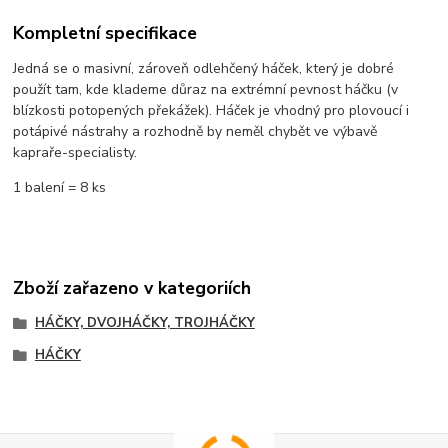
Kompletní specifikace
Jedná se o masivní, zároveň odlehčený háček, který je dobré
použít tam, kde klademe důraz na extrémní pevnost háčku (v
blízkosti potopených překážek). Háček je vhodný pro plovoucí i
potápivé nástrahy a rozhodně by neměl chybět ve výbavě
kapraře-specialisty.
1 balení = 8 ks
Zboží zařazeno v kategoriích
HÁČKY, DVOJHÁČKY, TROJHÁČKY
HÁČKY