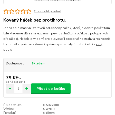
Ohodnotit produkt
Kovaný háček bez protihrotu.
Jedná se o masivní, zároveň odlehčený háček, který je dobré použít tam,
kde klademe důraz na extrémní pevnost háčku (v blízkosti potopených
překážek). Háček je vhodný pro plovoucí i potápivé nástrahy a rozhodně
by neměl chybět ve výbavě kapraře-specialisty. 1 balení = 8 ks
celý
popis
Dostupnost
Skladem
79 Kč
/
ks
65 Kč
bez DPH
Přidat do košíku
Číslo produktu:
O.5327008
Výrobce:
OWNER
Provedení:
s očkem