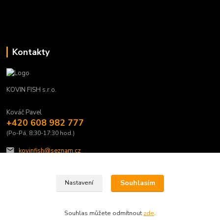
Kontakty
KOVIN FISH s.r.o.
Kováč Pavel
+420 608 982 777
(Po-Pá, 8:30-17:30 hod.)
kovinfish@seznam.cz
Souhlasím
Nastavení
Souhlas můžete odmítnout
zde
.