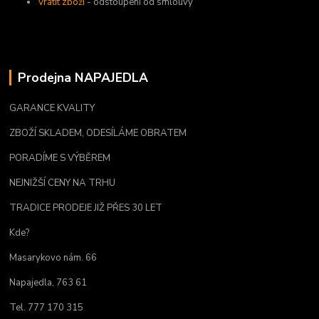
Vrátit zboží
- odstoupení od smlouvy
Prodejna NAPAJEDLA
GARANCE KVALITY
ZBOŽÍ SKLADEM, ODESÍLÁME OBRATEM
PORADÍME S VÝBĚREM
NEJNIŽŠÍ CENY NA TRHU
TRADICE PRODEJE JIŽ PŘES 30 LET
Kde?
Masarykovo nám. 66
Napajedla, 763 61
Tel. 777 170 315