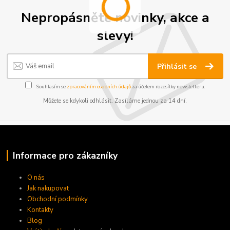
Nepropásněte novinky, akce a
slevy!
Přihlásit se
Souhlasím se
zpracováním osobních údajů
za účelem rozesílky newsletteru.
Můžete se kdykoli odhlásit. Zasíláme jednou za 14 dní.
Informace pro zákazníky
O nás
Jak nakupovat
Obchodní podmínky
Kontakty
Blog