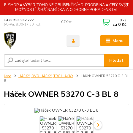
E-SHOP = VÝBĚR TOHO NEJOBLÍBENĚJŠÍHO. PRODEJNA = CELÝ SVĚT
MOŽNOSTÍ, ŠIRŠÍ NABÍDKA A ODBORNÉ PORADENSTVÍ.
0
ks
+420 608 982 777
CZK
za
0 Kč
(Po-Pá, 8:30-17:30 hod.)
Menu
Hledat
Úvod
HÁČKY, DVOJHÁČKY, TROJHÁČKY
Háček OWNER 53270 C-3 BL
8
Háček OWNER 53270 C-3 BL 8