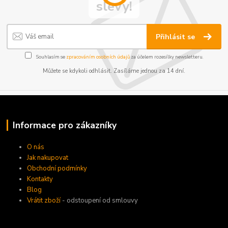
slevy!
Přihlásit se
Souhlasím se
zpracováním osobních údajů
za účelem rozesílky newsletteru.
Můžete se kdykoli odhlásit. Zasíláme jednou za 14 dní.
Informace pro zákazníky
O nás
Jak nakupovat
Obchodní podmínky
Kontakty
Blog
Vrátit zboží
- odstoupení od smlouvy