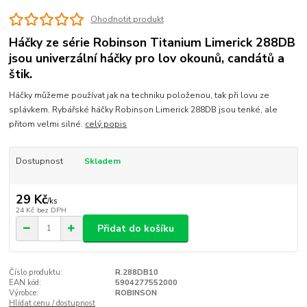
Ohodnotit produkt
Háčky ze série Robinson Titanium Limerick 288DB
jsou univerzální háčky pro lov okounů, candátů a
štik.
Háčky můžeme používat jak na techniku položenou, tak při lovu ze
splávkem. Rybářské háčky Robinson Limerick 288DB jsou tenké, ale
přitom velmi silné.
celý popis
Dostupnost
Skladem
29 Kč
/
ks
24 Kč
bez DPH
Přidat do košíku
Číslo produktu:
R.288DB10
EAN kód:
5904277552000
Výrobce:
ROBINSON
Hlídat cenu / dostupnost