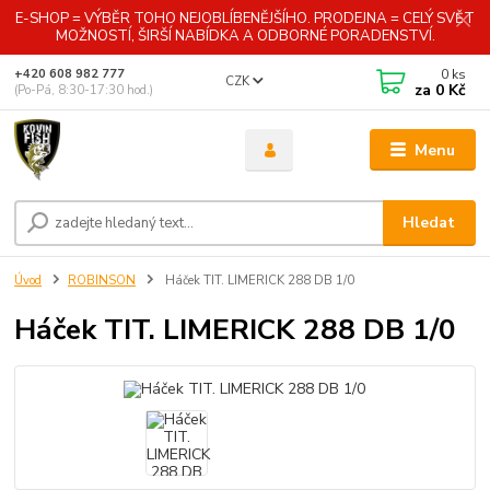
E-SHOP = VÝBĚR TOHO NEJOBLÍBENĚJŠÍHO. PRODEJNA = CELÝ SVĚT
MOŽNOSTÍ, ŠIRŠÍ NABÍDKA A ODBORNÉ PORADENSTVÍ.
0
ks
+420 608 982 777
CZK
za
0 Kč
(Po-Pá, 8:30-17:30 hod.)
Menu
Hledat
Úvod
ROBINSON
Háček TIT. LIMERICK 288 DB 1/0
Háček TIT. LIMERICK 288 DB 1/0