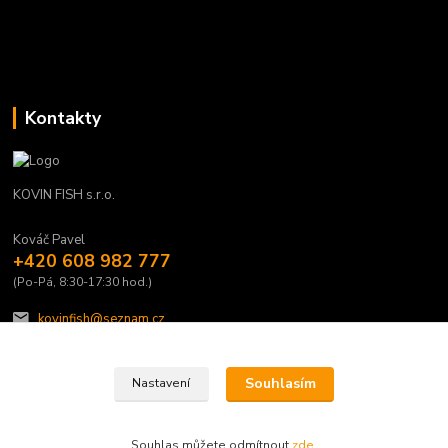
Kontakty
KOVIN FISH s.r.o.
Kováč Pavel
+420 608 982 777
(Po-Pá, 8:30-17:30 hod.)
kovinfish@seznam.cz
Souhlasím
Nastavení
Souhlas můžete odmítnout
zde
.