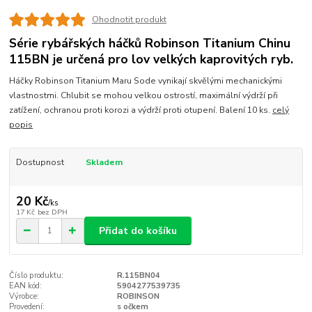
Ohodnotit produkt
Série rybářských háčků Robinson Titanium Chinu
115BN je určená pro lov velkých kaprovitých ryb.
Háčky Robinson Titanium Maru Sode vynikají skvělými mechanickými
vlastnostmi. Chlubit se mohou velkou ostrostí, maximální výdrží při
zatížení, ochranou proti korozi a výdrží proti otupení. Balení 10 ks.
celý
popis
Dostupnost
Skladem
20 Kč
/
ks
17 Kč
bez DPH
Přidat do košíku
Číslo produktu:
R.115BN04
EAN kód:
5904277539735
Výrobce:
ROBINSON
Provedení:
s očkem