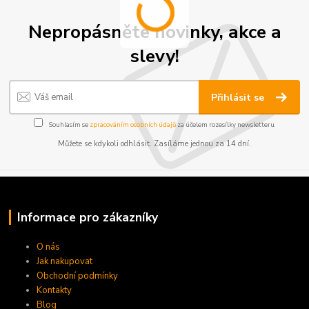
Nepropásněte novinky, akce a
slevy!
Přihlásit se
Souhlasím se
zpracováním osobních údajů
za účelem rozesílky newsletteru.
Můžete se kdykoli odhlásit. Zasíláme jednou za 14 dní.
Informace pro zákazníky
O nás
Jak nakupovat
Obchodní podmínky
Kontakty
Blog