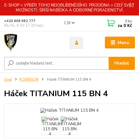
E-SHOP = VÝBĚR TOHO NEJOBLÍBENĚJŠÍHO. PRODEJNA = CELÝ SVĚT
MOŽNOSTÍ, ŠIRŠÍ NABÍDKA A ODBORNÉ PORADENSTVÍ.
0
ks
+420 608 982 777
CZK
za
0 Kč
(Po-Pá, 8:30-17:30 hod.)
Menu
Hledat
Úvod
ROBINSON
Háček TITANIUM 115 BN 4
Háček TITANIUM 115 BN 4