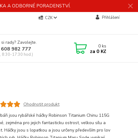
ÍDKA A ODBORNÉ PORADENSTVÍ.
Přihlášení
CZK
 si rady? Zavolejte.
0
ks
 608 982 777
za
0 Kč
, 8:30-17:30 hod.)
Ohodnotit produkt
ybáři jsou rybářské háčky Robinson Titanium Chinu 115G
é, zejména pro jejich fantasticku ostrost, velkou sílu a
t. Háčky jsou s lopatkou a jsou určeny především pro lov
tých ryb. Háčky Robinson Titanium Maru Sode vynikají