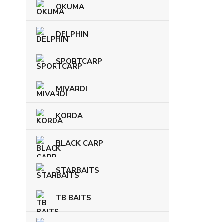
OKUMA
DELPHIN
SPORTCARP
MIVARDI
KORDA
BLACK CARP
STARBAITS
TB BAITS