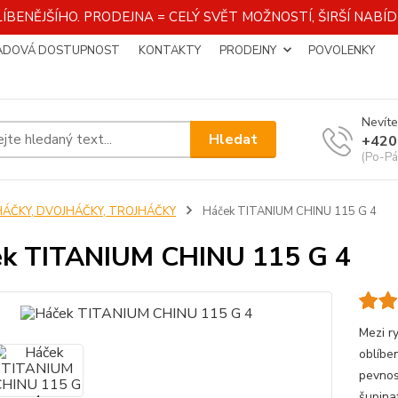
ÍBENĚJŠÍHO. PRODEJNA = CELÝ SVĚT MOŽNOSTÍ, ŠIRŠÍ NAB
ADOVÁ DOSTUPNOST
KONTAKTY
PRODEJNY
POVOLENKY
Nevíte
Hledat
+420
(Po-Pá
HÁČKY, DVOJHÁČKY, TROJHÁČKY
Háček TITANIUM CHINU 115 G 4
k TITANIUM CHINU 115 G 4
Mezi r
oblíben
pevnos
šupina