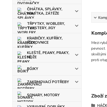
ČIHÁTKA, SPLÁVKY,
KRMÍTKA, ZÁTĚŽE
Kompl
TŘPYTKY, WOBLERY,
TWISTERY, JIGY
Komple
KRABIČKY, KUFŘÍKY,
ŘÍZKOVNICE
Mezi rybá
pevnost. 
KLEŠTĚ, PEANY, PRAKY,
skvělými 
NOŽE
proti otu
BÓJKY
ZAKRMOVACÍ POTŘEBY
SONARY, MOTORY
Zboží 
HÁČK
VYBAVENÍ, DOPLŇKY,