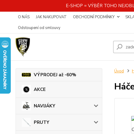
E-SHOP = VÝBĚR TOHO NEJOBL
O NÁS
JAK NAKUPOVAT
OBCHODNÍ PODMÍNKY
SKL
Odstoupení od smlouvy
Úvod
VÝPRODEJ až -60%
Háče
AKCE
NAVIJÁKY
PRUTY