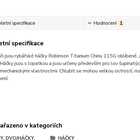
etní specifikace
Hodnocení
1
tní specifikace
ři jsou rybářské háčky Robinson Titanium Chinu 115G oblíbené, ze
Háčky jsou s lopatkou a jsou určeny především pro lov šupinatý
mechanickými vlastnostmi. Chlubit se mohou velkou ostrostí, maxim
pení.
zařazeno v kategoriích
Y, DVOJHÁČKY,
HÁČKY