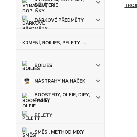
BIŽUTERIE
TROJ
DÁRKOVÉ PŘEDMĚTY
KRMENÍ, BOILIES, PELETY .....
BOILIES
NÁSTRAHY NA HÁČEK
BOOSTERY, OLEJE, DIPY,
PASTY
PELETY
SMĚSI, METHOD MIXY