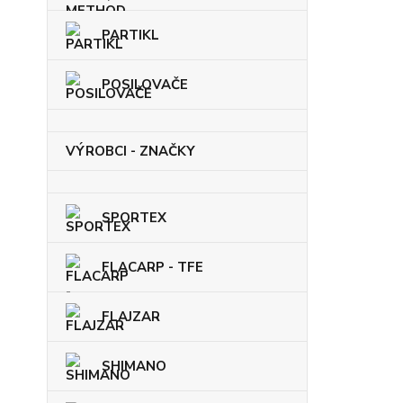
PARTIKL
POSILOVAČE
VÝROBCI - ZNAČKY
SPORTEX
FLACARP - TFE
FLAJZAR
SHIMANO