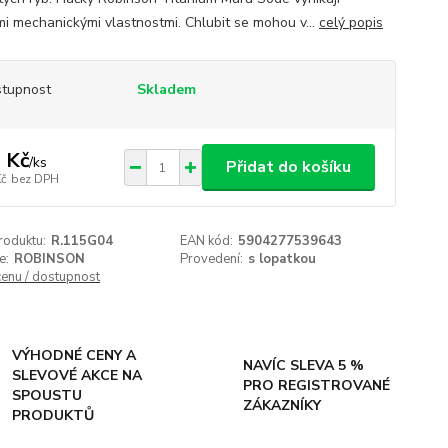
mi mechanickými vlastnostmi. Chlubit se mohou v...
celý popis
tupnost
Skladem
 Kč
/
ks
Přidat do košíku
Kč
bez DPH
roduktu:
R.115G04
EAN kód:
5904277539643
e:
ROBINSON
Provedení:
s lopatkou
cenu / dostupnost
VÝHODNÉ CENY A
NAVÍC SLEVA 5 %
SLEVOVÉ AKCE NA
PRO REGISTROVANÉ
SPOUSTU
ZÁKAZNÍKY
PRODUKTŮ