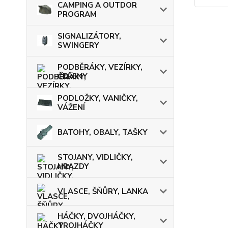
CAMPING A OUTDOR
PROGRAM
SIGNALIZÁTORY,
SWINGERY
PODBĚRÁKY, VEZÍRKY,
ČEŘENY
PODLOŽKY, VANIČKY,
VÁŽENÍ
BATOHY, OBALY, TAŠKY
STOJANY, VIDLIČKY,
HRAZDY
VLASCE, ŠŇŮRY, LANKA
HÁČKY, DVOJHÁČKY,
TROJHÁČKY