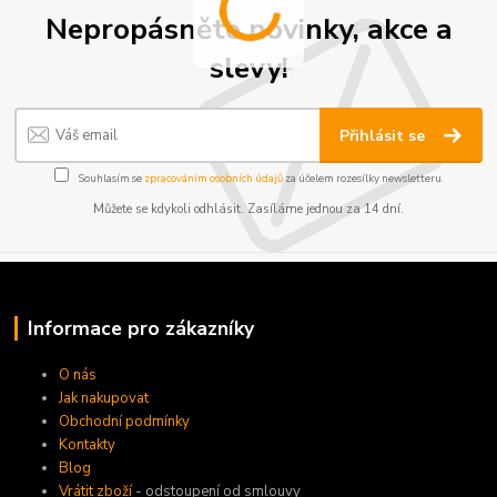
Nepropásněte novinky, akce a
slevy!
Přihlásit se
Souhlasím se
zpracováním osobních údajů
za účelem rozesílky newsletteru.
Můžete se kdykoli odhlásit. Zasíláme jednou za 14 dní.
Informace pro zákazníky
O nás
Jak nakupovat
Obchodní podmínky
Kontakty
Blog
Vrátit zboží
- odstoupení od smlouvy