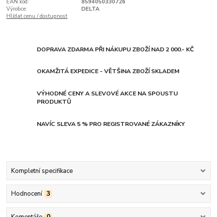
EAN kód:
8594050330726
Výrobce:
DELTA
Hlídat cenu / dostupnost
DOPRAVA ZDARMA PŘI NÁKUPU ZBOŽÍ NAD 2 000.- KČ
OKAMŽITÁ EXPEDICE - VĚTŠINA ZBOŽÍ SKLADEM
VÝHODNÉ CENY A SLEVOVÉ AKCE NA SPOUSTU
PRODUKTŮ
NAVÍC SLEVA 5 % PRO REGISTROVANÉ ZÁKAZNÍKY
Kompletní specifikace
Hodnocení
3
Komentáře
0