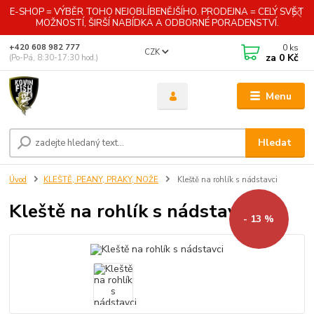
E-SHOP = VÝBĚR TOHO NEJOBLÍBENĚJŠÍHO. PRODEJNA = CELÝ SVĚT
MOŽNOSTÍ, ŠIRŠÍ NABÍDKA A ODBORNÉ PORADENSTVÍ.
0
ks
+420 608 982 777
CZK
za
0 Kč
(Po-Pá, 8:30-17:30 hod.)
Menu
Hledat
Úvod
KLEŠTĚ, PEANY, PRAKY, NOŽE
Kleště na rohlík s nádstavci
Kleště na rohlík s nádstavci
- 13 %