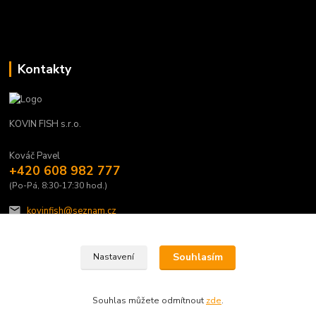
Kontakty
KOVIN FISH s.r.o.
Kováč Pavel
+420 608 982 777
(Po-Pá, 8:30-17:30 hod.)
kovinfish@seznam.cz
Souhlasím
Nastavení
Souhlas můžete odmítnout
zde
.
Vytvořeno na
Eshop-rychle.cz