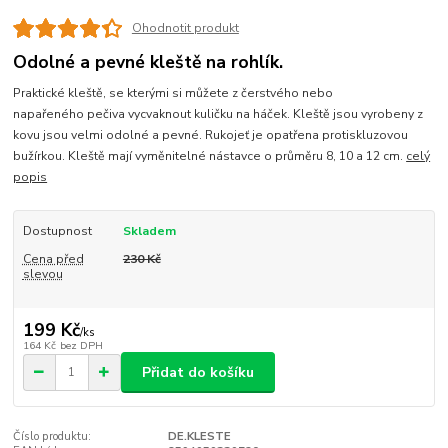
Ohodnotit produkt
Odolné a pevné kleště na rohlík.
Praktické kleště, se kterými si můžete z čerstvého nebo
napařeného pečiva vycvaknout kuličku na háček. Kleště jsou vyrobeny z
kovu jsou velmi odolné a pevné. Rukojeť je opatřena protiskluzovou
bužírkou. Kleště mají vyměnitelné nástavce o průměru 8, 10 a 12 cm.
celý
popis
Dostupnost
Skladem
Cena před
230 Kč
slevou
199 Kč
/
ks
164 Kč
bez DPH
Přidat do košíku
Číslo produktu:
DE.KLESTE