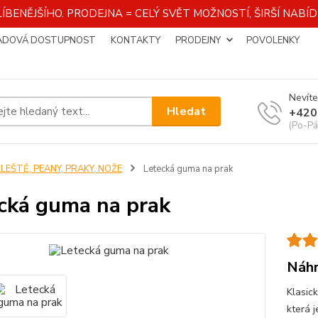
ÍBENĚJŠÍHO. PRODEJNA = CELÝ SVĚT MOŽNOSTÍ, ŠIRŠÍ NAB
ADOVÁ DOSTUPNOST
KONTAKTY
PRODEJNY
POVOLENKY
Nevíte
Hledat
+420
(Po-Pá
LEŠTĚ, PEANY, PRAKY, NOŽE
Letecká guma na prak
cká guma na prak
Náhr
Klasic
která j