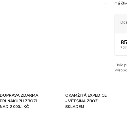
má čtv
Dos
85
70 
Číslo p
Výrobc
DOPRAVA ZDARMA
OKAMŽITÁ EXPEDICE
PŘI NÁKUPU ZBOŽÍ
- VĚTŠINA ZBOŽÍ
NAD 2 000.- KČ
SKLADEM