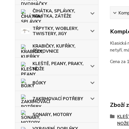
ČIHÁTKA, SPLÁVKY,
Kompl
KRMÍTKA, ZÁTĚŽE
TŘPYTKY, WOBLERY,
Komple
TWISTERY, JIGY
Klasická 
KRABIČKY, KUFŘÍKY,
netyří, m
ŘÍZKOVNICE
Cena za 1
KLEŠTĚ, PEANY, PRAKY,
NOŽE
BÓJKY
ZAKRMOVACÍ POTŘEBY
Zboží 
SONARY, MOTORY
KLEŠ
NOŽE
VYBAVENÍ, DOPLŇKY,