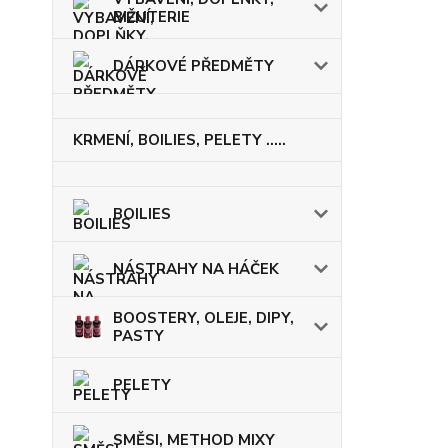
BIŽUTERIE
DÁRKOVÉ PŘEDMĚTY
KRMENÍ, BOILIES, PELETY .....
BOILIES
NÁSTRAHY NA HÁČEK
BOOSTERY, OLEJE, DIPY,
PASTY
PELETY
SMĚSI, METHOD MIXY