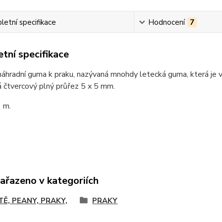
etní specifikace
Hodnocení
7
tní specifikace
náhradní guma k praku, nazývaná mnohdy letecká guma, která je v
á čtvercový plný průřez 5 x 5 mm.
 m.
zařazeno v kategoriích
TĚ, PEANY, PRAKY,
PRAKY