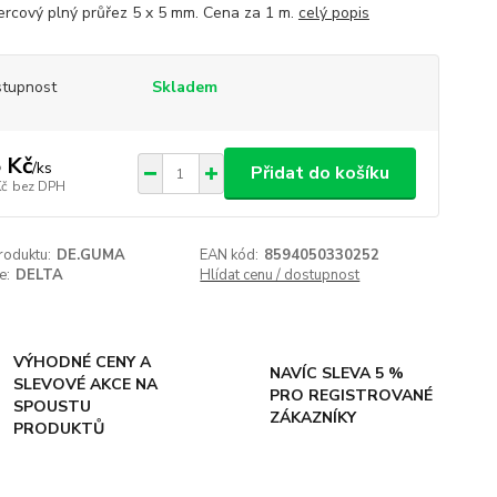
ercový plný průřez 5 x 5 mm. Cena za 1 m.
celý popis
tupnost
Skladem
 Kč
/
ks
Přidat do košíku
Kč
bez DPH
roduktu:
DE.GUMA
EAN kód:
8594050330252
e:
DELTA
Hlídat cenu / dostupnost
VÝHODNÉ CENY A
NAVÍC SLEVA 5 %
SLEVOVÉ AKCE NA
PRO REGISTROVANÉ
SPOUSTU
ZÁKAZNÍKY
PRODUKTŮ