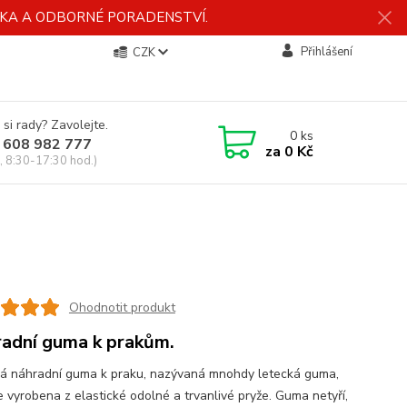
ÍDKA A ODBORNÉ PORADENSTVÍ.
Přihlášení
CZK
 si rady? Zavolejte.
0
ks
 608 982 777
za
0 Kč
, 8:30-17:30 hod.)
Ohodnotit produkt
adní guma k prakům.
ká náhradní guma k praku, nazývaná mnohdy letecká guma,
e vyrobena z elastické odolné a trvanlivé pryže. Guma netyří,