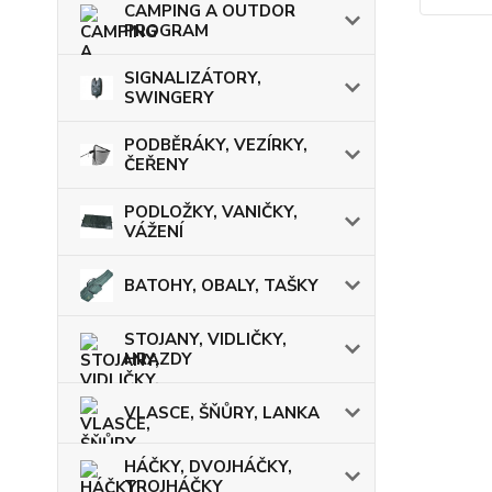
CAMPING A OUTDOR
PROGRAM
SIGNALIZÁTORY,
SWINGERY
PODBĚRÁKY, VEZÍRKY,
ČEŘENY
PODLOŽKY, VANIČKY,
VÁŽENÍ
BATOHY, OBALY, TAŠKY
STOJANY, VIDLIČKY,
HRAZDY
VLASCE, ŠŇŮRY, LANKA
HÁČKY, DVOJHÁČKY,
TROJHÁČKY