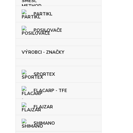
PARTIKL
POSILOVAČE
VÝROBCI - ZNAČKY
SPORTEX
FLACARP - TFE
FLAJZAR
SHIMANO