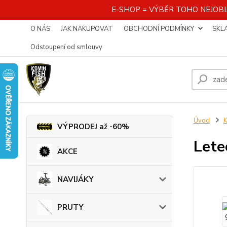
E-SHOP = VÝBĚR TOHO NEJOBL
O NÁS
JAK NAKUPOVAT
OBCHODNÍ PODMÍNKY
SKL
Odstoupení od smlouvy
Úvod
K
VÝPRODEJ až -60%
Lete
AKCE
NAVIJÁKY
PRUTY