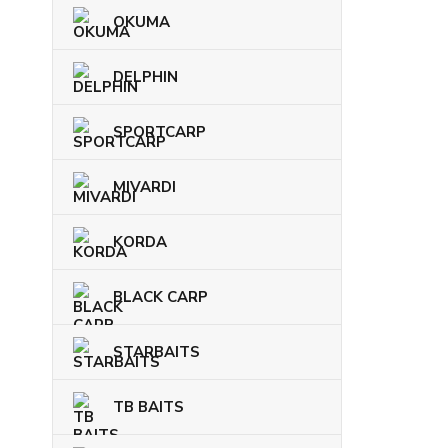
OKUMA
DELPHIN
SPORTCARP
MIVARDI
KORDA
BLACK CARP
STARBAITS
TB BAITS