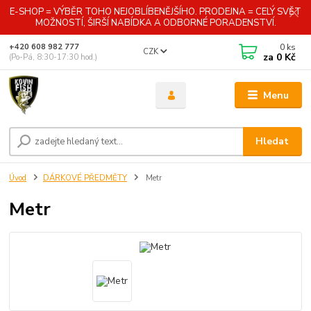
E-SHOP = VÝBĚR TOHO NEJOBLÍBENĚJŠÍHO. PRODEJNA = CELÝ SVĚT
MOŽNOSTÍ, ŠIRŠÍ NABÍDKA A ODBORNÉ PORADENSTVÍ.
0
ks
+420 608 982 777
CZK
za
0 Kč
(Po-Pá, 8:30-17:30 hod.)
Menu
Hledat
Úvod
DÁRKOVÉ PŘEDMĚTY
Metr
Metr