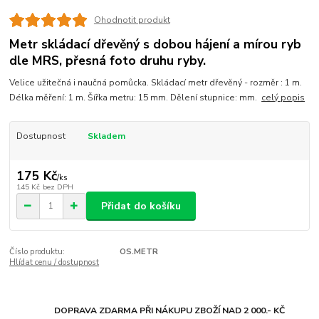
Ohodnotit produkt
Metr skládací dřevěný s dobou hájení a mírou ryb
dle MRS, přesná foto druhu ryby.
Velice užitečná i naučná pomůcka. Skládací metr dřevěný - rozměr : 1 m.
Délka měření: 1 m. Šířka metru: 15 mm. Dělení stupnice: mm.
celý popis
Dostupnost
Skladem
175 Kč
/
ks
145 Kč
bez DPH
Přidat do košíku
Číslo produktu:
OS.METR
Hlídat cenu / dostupnost
DOPRAVA ZDARMA PŘI NÁKUPU ZBOŽÍ NAD 2 000.- KČ