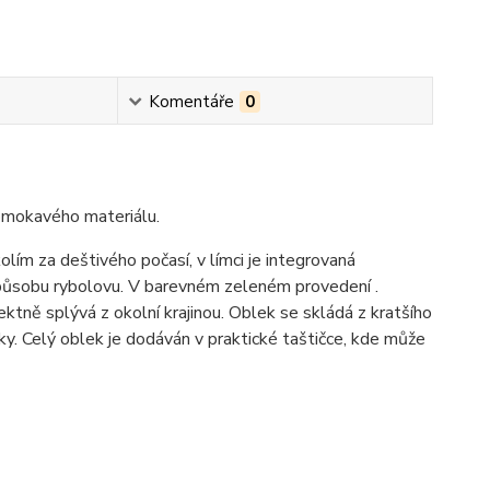
Komentáře
0
omokavého materiálu.
ím za deštivého počasí, v límci je integrovaná
způsobu rybolovu. V barevném zeleném provedení .
tně splývá z okolní krajinou. Oblek se skládá z kratšího
uky. Celý oblek je dodáván v praktické taštičce, kde může