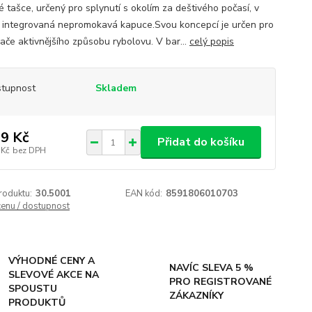
é tašce, určený pro splynutí s okolím za deštivého počasí, v
je integrovaná nepromokavá kapuce.Svou koncepcí je určen pro
ače aktivnějšího způsobu rybolovu. V bar...
celý popis
tupnost
Skladem
9 Kč
Přidat do košíku
 Kč
bez DPH
roduktu:
30.5001
EAN kód:
8591806010703
cenu / dostupnost
VÝHODNÉ CENY A
NAVÍC SLEVA 5 %
SLEVOVÉ AKCE NA
PRO REGISTROVANÉ
SPOUSTU
ZÁKAZNÍKY
PRODUKTŮ