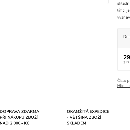
skladn
límci 
vyznav
Dos
29
247
Číslo p
Hlídat 
DOPRAVA ZDARMA
OKAMŽITÁ EXPEDICE
PŘI NÁKUPU ZBOŽÍ
- VĚTŠINA ZBOŽÍ
NAD 2 000.- KČ
SKLADEM