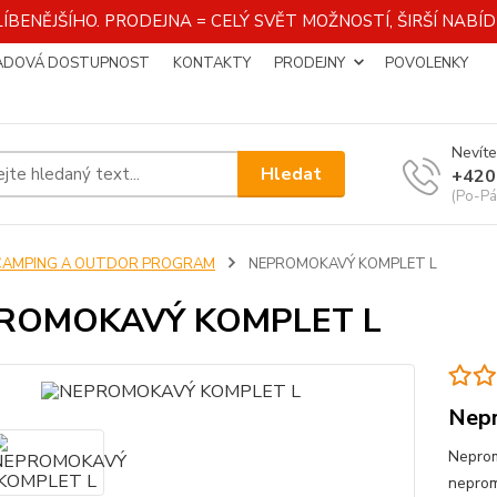
ÍBENĚJŠÍHO. PRODEJNA = CELÝ SVĚT MOŽNOSTÍ, ŠIRŠÍ NAB
ADOVÁ DOSTUPNOST
KONTAKTY
PRODEJNY
POVOLENKY
Nevíte
Hledat
+420
(Po-Pá
CAMPING A OUTDOR PROGRAM
NEPROMOKAVÝ KOMPLET L
ROMOKAVÝ KOMPLET L
Nep
Neprom
neprom