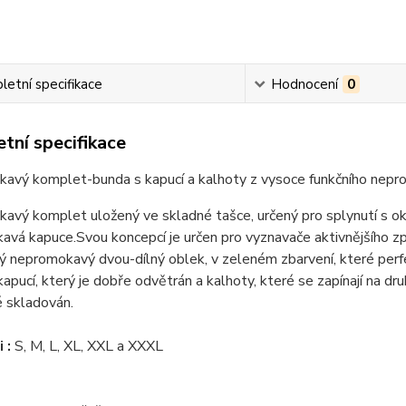
etní specifikace
Hodnocení
0
tní specifikace
avý komplet-bunda s kapucí a kalhoty z vysoce funkčního nepr
vý komplet uložený ve skladné tašce, určený pro splynutí s okol
avá kapuce.Svou koncepcí je určen pro vyznavače aktivnějšího 
 nepromokavý dvou-dílný oblek, v zeleném zbarvení, které perfek
kapucí, který je dobře odvětrán a kalhoty, které se zapínají na dr
é skladován.
 :
S, M, L, XL, XXL a XXXL