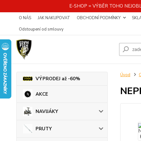
E-SHOP = VÝBĚR TOHO NEJOBL
O NÁS
JAK NAKUPOVAT
OBCHODNÍ PODMÍNKY
SKL
Odstoupení od smlouvy
Úvod
VÝPRODEJ až -60%
NEP
AKCE
NAVIJÁKY
PRUTY