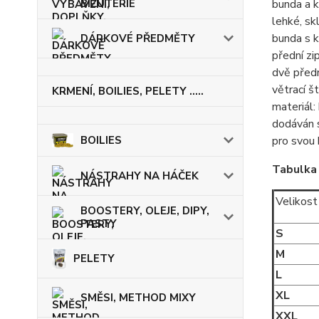
BIŽUTERIE
bunda a 
lehké, sk
bunda s 
DÁRKOVÉ PŘEDMĚTY
přední zi
dvě před
větrací š
KRMENÍ, BOILIES, PELETY .....
materiál
dodáván s
BOILIES
pro svou 
Tabulka 
NÁSTRAHY NA HÁČEK
Velikost
BOOSTERY, OLEJE, DIPY,
PASTY
S
M
PELETY
L
XL
SMĚSI, METHOD MIXY
XXL