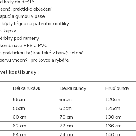
kalhoty do deště
ladné, praktické oblečení
kapucí a gumou v pase
p krytý légou na patentní knoflíky
ní kapsy
těrbiny pod rameny
: kombinace PES a PVC
 praktickou taškou také v barvě zelené
barvu vhodný i pro lovce a rybáře
velikostí bundy :
Délka rukávu
Délka bundy
Hruď bundy
56cm
66cm
120cm
58cm
68cm
125cm
60 cm
70 cm
130 cm
62 cm
72 cm
136 cm
64 cm
74 cm
140 cm