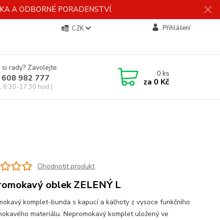
ÍDKA A ODBORNÉ PORADENSTVÍ.
Přihlášení
CZK
 si rady? Zavolejte.
0
ks
 608 982 777
za
0 Kč
, 8:30-17:30 hod.)
Ohodnotit produkt
romokavý oblek ZELENÝ L
okavý komplet-bunda s kapucí a kalhoty z vysoce funkčního
okavého materiálu. Nepromokavý komplet uložený ve