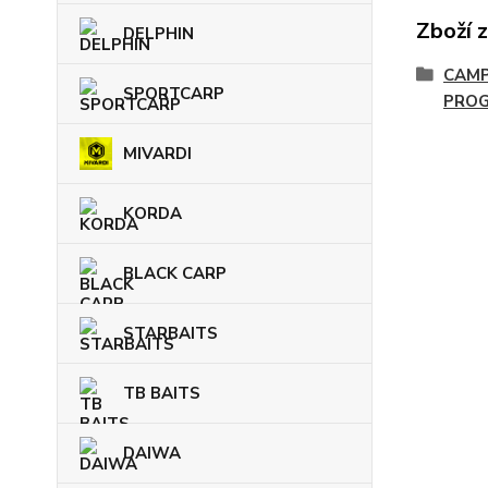
Zboží 
DELPHIN
CAMP
SPORTCARP
PRO
MIVARDI
KORDA
BLACK CARP
STARBAITS
TB BAITS
DAIWA