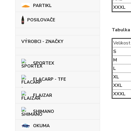
PARTIKL
XXXL
POSILOVAČE
Tabulka 
VÝROBCI - ZNAČKY
Velikost
S
M
SPORTEX
L
XL
FLACARP - TFE
XXL
XXXL
FLAJZAR
SHIMANO
OKUMA