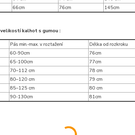
66cm
76cm
145cm
velikostí kalhot s gumou :
Pás min.-max. v roztažení
Délka od rozkroku
60-90cm
76cm
65-100cm
77cm
70–112 cm
78 cm
80–120 cm
79 cm
85–125 cm
80 cm
90-130cm
81cm