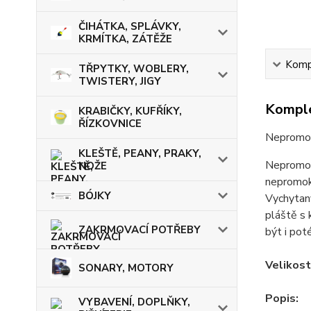
ČIHÁTKA, SPLÁVKY,
KRMÍTKA, ZÁTĚŽE
Kompl
TŘPYTKY, WOBLERY,
TWISTERY, JIGY
Komple
KRABIČKY, KUFŘÍKY,
ŘÍZKOVNICE
Nepromok
KLEŠTĚ, PEANY, PRAKY,
Nepromoka
NOŽE
nepromok
BÓJKY
Vychytaný
pláště s 
ZAKRMOVACÍ POTŘEBY
být i pot
Velikosti
SONARY, MOTORY
Popis:
VYBAVENÍ, DOPLŇKY,