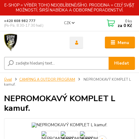
E-SHOP = VÝBĚR TOHO NEJOBLÍBENĚJŠÍHO. PRODEJNA = CELÝ SVĚT
MOŽNOSTÍ, ŠIRŠÍ NABÍDKA A ODBORNÉ PORADENSTVÍ.
0
ks
+420 608 982 777
CZK
za
0 Kč
(Po-Pá, 8:30-17:30 hod.)
Menu
Hledat
Úvod
CAMPING A OUTDOR PROGRAM
NEPROMOKAVÝ KOMPLET L
kamuf.
NEPROMOKAVÝ KOMPLET L
kamuf.