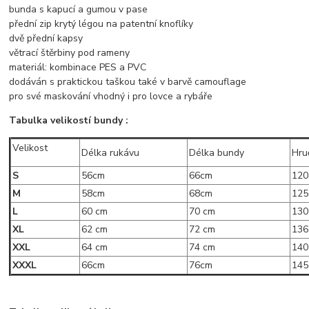
bunda s kapucí a gumou v pase
přední zip krytý légou na patentní knoflíky
dvě přední kapsy
větrací štěrbiny pod rameny
materiál: kombinace PES a PVC
dodáván s praktickou taškou také v barvě camouflage
pro své maskování vhodný i pro lovce a rybáře
Tabulka velikostí bundy :
Velikost
Délka rukávu
Délka bundy
Hru
S
56cm
66cm
12
M
58cm
68cm
12
L
60 cm
70 cm
130
XL
62 cm
72 cm
136
XXL
64 cm
74 cm
140
XXXL
66cm
76cm
14