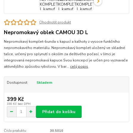
Ohodnotit produkt
Nepromokavý oblek CAMOU 3D L
Nepromokavý komplet-bunda s kapucí a kalhoty z vysoce funkčního
nepromokavého materiálu. Nepromokavý komplet uložený ve skladné
tašce, určený pro splynutí s okolím za deštivého počasí, v límci je
integrovaná nepromokavá kapuce.Svou koncepcí je určen pro vyznavače
aktivnějšího způsobu rybolovu. V bar...
celý popis
Dostupnost
Skladem
399 Kč
330 Kč
bez DPH
Přidat do košíku
Číslo produktu:
30.5010