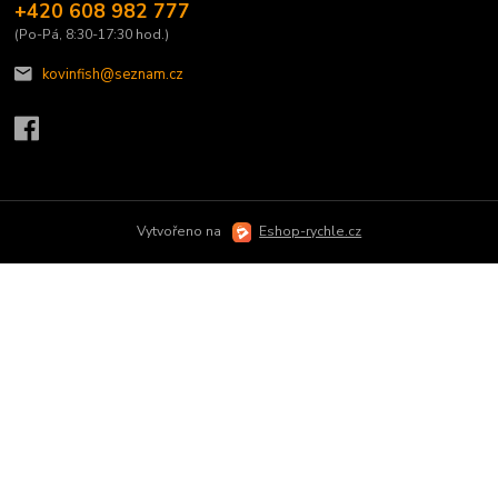
+420 608 982 777
(Po-Pá, 8:30-17:30 hod.)
kovinfish@seznam.cz
Vytvořeno na
Eshop-rychle.cz