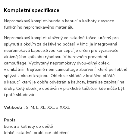
Kompletní specifikace
Nepromokavý komplet-bunda s kapucí a kalhoty z vysoce
funkčního nepromokavého materiálu.
Nepromokavý komplet uložený ve skladné tašce, určený pro
splynutí s okolím za deštivého počasí, v límci je integrovaná
nepromokavá kapuce.Svou koncepcí je určen pro vyznavače
aktivnějšího způsobu rybolovu. V barevném provedení
camouflage. Vychytaný nepromokavý dvou-dílný oblek,
v unikátním trojrozměrném camouflage zbarvení, které perfektně
splývá z okolní krajinou. Oblek se skládá z kratšího pláště
s kapucí, který je dobře odvětrán a kalhoty, které se zapínají na
druky. Celý oblek je dodáván v praktické taštičce, kde může být
i poté skladován.
Velikosti :
S, M, L, XL, XXL a XXXL
Popis:
bunda a kalhoty do deště
lehké, skladné, praktické oblečení