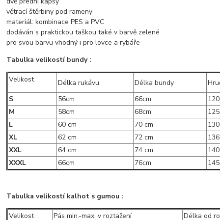
dvě přední kapsy
větrací štěrbiny pod rameny
materiál: kombinace PES a PVC
dodáván s praktickou taškou také v barvě zelené
pro svou barvu vhodný i pro lovce a rybáře
Tabulka velikostí bundy :
Velikost
Délka rukávu
Délka bundy
Hru
S
56cm
66cm
12
M
58cm
68cm
12
L
60 cm
70 cm
130
XL
62 cm
72 cm
136
XXL
64 cm
74 cm
140
XXXL
66cm
76cm
14
Tabulka velikostí kalhot s gumou :
Velikost
Pás min.-max. v roztažení
Délka od r