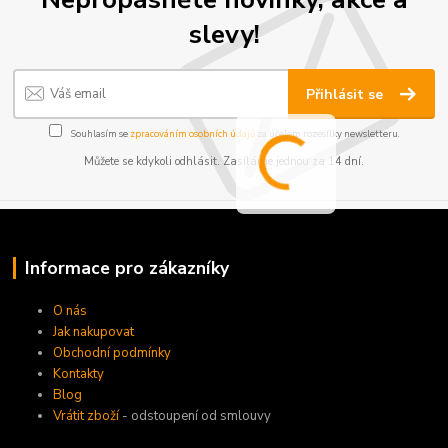
slevy!
Přihlásit se
Souhlasím se
zpracováním osobních údajů
za účelem rozesílky newsletteru.
Můžete se kdykoli odhlásit. Zasíláme jednou za 14 dní.
Informace pro zákazníky
O nás
Jak nakupovat
Obchodní podmínky
Kontakty
Blog
Vrátit zboží
- odstoupení od smlouvy