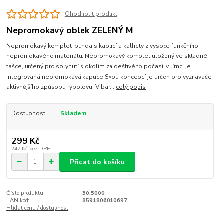
Ohodnotit produkt
Nepromokavý oblek ZELENÝ M
Nepromokavý komplet-bunda s kapucí a kalhoty z vysoce funkčního
nepromokavého materiálu. Nepromokavý komplet uložený ve skladné
tašce, určený pro splynutí s okolím za deštivého počasí, v límci je
integrovaná nepromokavá kapuce.Svou koncepcí je určen pro vyznavače
aktivnějšího způsobu rybolovu. V bar...
celý popis
Dostupnost
Skladem
299 Kč
247 Kč
bez DPH
Přidat do košíku
Číslo produktu:
30.5000
EAN kód:
8591806010697
Hlídat cenu / dostupnost