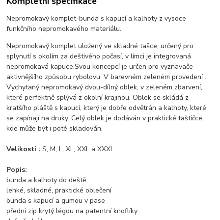
Kompletní specifikace
Nepromokavý komplet-bunda s kapucí a kalhoty z vysoce
funkčního nepromokavého materiálu.
Nepromokavý komplet uložený ve skladné tašce, určený pro
splynutí s okolím za deštivého počasí, v límci je integrovaná
nepromokavá kapuce.Svou koncepcí je určen pro vyznavače
aktivnějšího způsobu rybolovu. V barevném zeleném provedení .
Vychytaný nepromokavý dvou-dílný oblek, v zeleném zbarvení,
které perfektně splývá z okolní krajinou. Oblek se skládá z
kratšího pláště s kapucí, který je dobře odvětrán a kalhoty, které
se zapínají na druky. Celý oblek je dodáván v praktické taštičce,
kde může být i poté skladován.
Velikosti :
S, M, L, XL, XXL a XXXL
Popis:
bunda a kalhoty do deště
lehké, skladné, praktické oblečení
bunda s kapucí a gumou v pase
přední zip krytý légou na patentní knoflíky