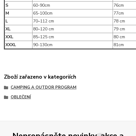
S
60-90cm
76cm
M
65-100cm
77cm
L
70–112 cm
78 cm
XL
80–120 cm
79 cm
XXL
85–125 cm
80 cm
XXXL
90-130cm
81cm
Zboží zařazeno v kategoriích
CAMPING A OUTDOR PROGRAM
OBLEČENÍ
Nepropásněte novinky, akce a