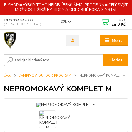
E-SHOP = VÝBĚR TOHO NEJOBLÍBENĚJŠÍHO. PRODEJNA = CELÝ SVĚT
MOŽNOSTÍ, ŠIRŠÍ NABÍDKA A ODBORNÉ PORADENSTVÍ.
0
ks
+420 608 982 777
CZK
za
0 Kč
(Po-Pá, 8:30-17:30 hod.)
Menu
Hledat
Úvod
CAMPING A OUTDOR PROGRAM
NEPROMOKAVÝ KOMPLET M
NEPROMOKAVÝ KOMPLET M