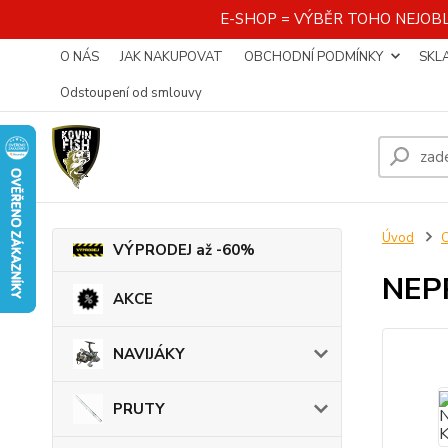
E-SHOP = VÝBĚR TOHO NEJOBL
O NÁS
JAK NAKUPOVAT
OBCHODNÍ PODMÍNKY
SKL
Odstoupení od smlouvy
Úvod
VÝPRODEJ až -60%
NEP
AKCE
NAVIJÁKY
PRUTY