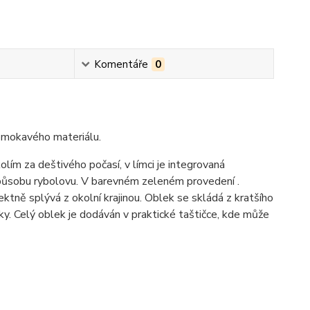
Komentáře
0
omokavého materiálu.
ím za deštivého počasí, v límci je integrovaná
způsobu rybolovu. V barevném zeleném provedení .
tně splývá z okolní krajinou. Oblek se skládá z kratšího
uky. Celý oblek je dodáván v praktické taštičce, kde může