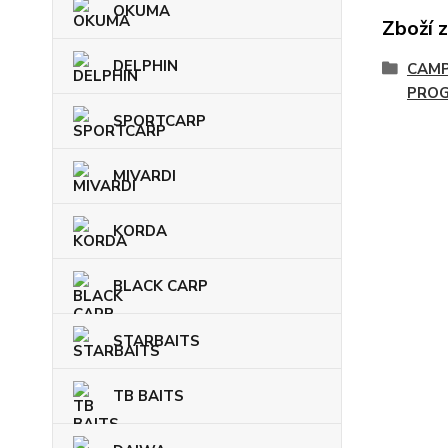
OKUMA
Zboží 
DELPHIN
CAMP
PRO
SPORTCARP
MIVARDI
KORDA
BLACK CARP
STARBAITS
TB BAITS