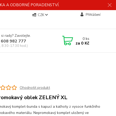
ÍDKA A ODBORNÉ PORADENSTVÍ.
Přihlášení
CZK
 si rady? Zavolejte.
0
ks
 608 982 777
za
0 Kč
, 8:30-17:30 hod.)
Ohodnotit produkt
romokavý oblek ZELENÝ XL
okavý komplet-bunda s kapucí a kalhoty z vysoce funkčního
okavého materiálu. Nepromokavý komplet uložený ve