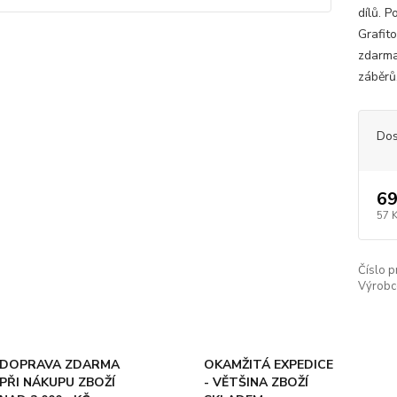
dílů. 
Grafit
zdarma
záběrů
Dos
69
57 
Číslo p
Výrobc
DOPRAVA ZDARMA
OKAMŽITÁ EXPEDICE
PŘI NÁKUPU ZBOŽÍ
- VĚTŠINA ZBOŽÍ