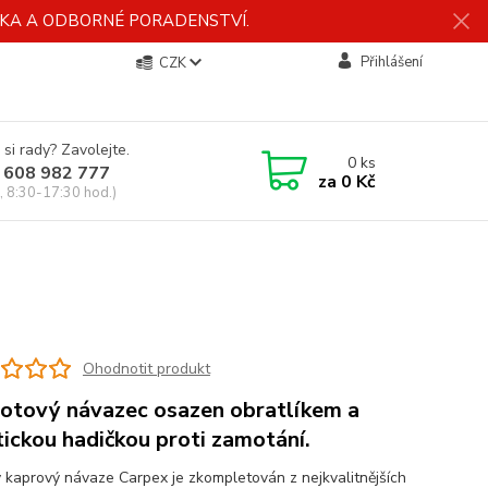
ÍDKA A ODBORNÉ PORADENSTVÍ.
Přihlášení
CZK
 si rady? Zavolejte.
0
ks
 608 982 777
za
0 Kč
, 8:30-17:30 hod.)
Ohodnotit produkt
hotový návazec osazen obratlíkem a
tickou hadičkou proti zamotání.
 kaprový návaze Carpex je zkompletován z nejkvalitnějších