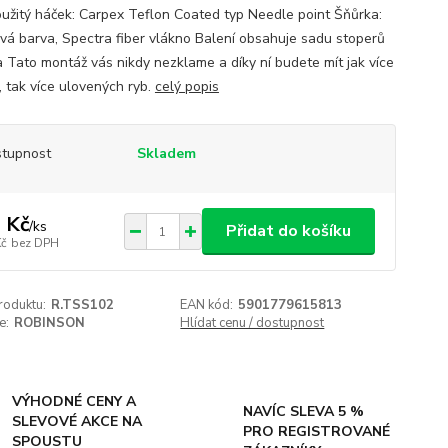
Použitý háček: Carpex Teflon Coated typ Needle point Šňůrka:
ová barva, Spectra fiber vlákno Balení obsahuje sadu stoperů
 Tato montáž vás nikdy nezklame a díky ní budete mít jak více
, tak více ulovených ryb.
celý popis
tupnost
Skladem
 Kč
/
ks
Přidat do košíku
Kč
bez DPH
roduktu:
R.TSS102
EAN kód:
5901779615813
e:
ROBINSON
Hlídat cenu / dostupnost
VÝHODNÉ CENY A
NAVÍC SLEVA 5 %
SLEVOVÉ AKCE NA
PRO REGISTROVANÉ
SPOUSTU