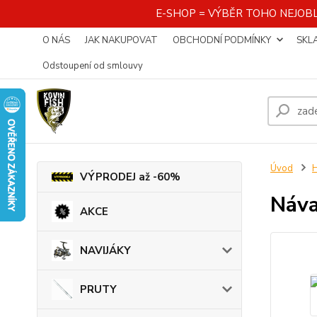
E-SHOP = VÝBĚR TOHO NEJOBL
O NÁS
JAK NAKUPOVAT
OBCHODNÍ PODMÍNKY
SKL
Odstoupení od smlouvy
Úvod
VÝPRODEJ až -60%
Náv
AKCE
NAVIJÁKY
PRUTY