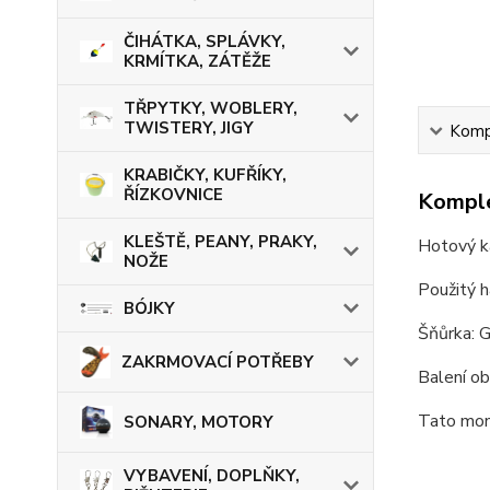
ČIHÁTKA, SPLÁVKY,
KRMÍTKA, ZÁTĚŽE
TŘPYTKY, WOBLERY,
TWISTERY, JIGY
Kompl
KRABIČKY, KUFŘÍKY,
ŘÍZKOVNICE
Komple
KLEŠTĚ, PEANY, PRAKY,
Hotový ka
NOŽE
Použitý 
BÓJKY
Šňůrka: G
ZAKRMOVACÍ POTŘEBY
Balení o
Tato mont
SONARY, MOTORY
VYBAVENÍ, DOPLŇKY,