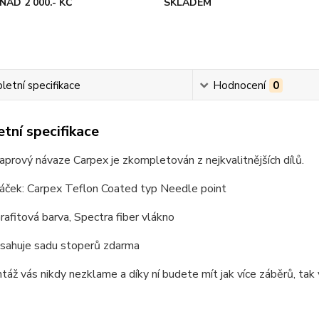
NAD 2 000.- KČ
SKLADEM
etní specifikace
Hodnocení
0
tní specifikace
prový návaze Carpex je zkompletován z nejkvalitnějších dílů.
háček: Carpex Teflon Coated typ Needle point
rafitová barva, Spectra fiber vlákno
bsahuje sadu stoperů zdarma
áž vás nikdy nezklame a díky ní budete mít jak více záběrů, tak 