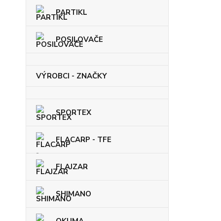
PARTIKL
POSILOVAČE
VÝROBCI - ZNAČKY
SPORTEX
FLACARP - TFE
FLAJZAR
SHIMANO
OKUMA