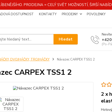
ÍBENĚJŠÍHO. PRODEJNA = CELÝ SVĚT MOŽNOSTÍ, ŠIRŠÍ NAB
ADOVÁ DOSTUPNOST
KONTAKTY
PRODEJNY
POVOLENKY
Nevíte
Hledat
+420
(Po-Pá
HÁČKY, DVOJHÁČKY, TROJHÁČKY
Návazec CARPEX TSS1 2
azec CARPEX TSS1 2
2 x 
elas
Hotový