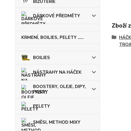
BIŽUTERIE
DÁRKOVÉ PŘEDMĚTY
Zboží 
KRMENÍ, BOILIES, PELETY .....
HÁČK
TROJ
BOILIES
NÁSTRAHY NA HÁČEK
BOOSTERY, OLEJE, DIPY,
PASTY
PELETY
SMĚSI, METHOD MIXY