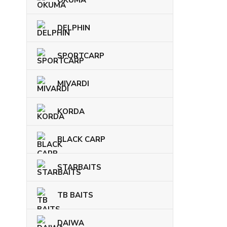
DELPHIN
SPORTCARP
MIVARDI
KORDA
BLACK CARP
STARBAITS
TB BAITS
DAIWA