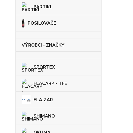
PARTIKL
POSILOVAČE
VÝROBCI - ZNAČKY
SPORTEX
FLACARP - TFE
FLAJZAR
SHIMANO
OKUMA