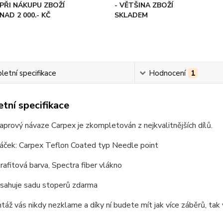
PŘI NÁKUPU ZBOŽÍ
- VĚTŠINA ZBOŽÍ
NAD 2 000.- KČ
SKLADEM
etní specifikace
Hodnocení
1
tní specifikace
prový návaze Carpex je zkompletován z nejkvalitnějších dílů.
háček: Carpex Teflon Coated typ Needle point
rafitová barva, Spectra fiber vlákno
bsahuje sadu stoperů zdarma
áž vás nikdy nezklame a díky ní budete mít jak více záběrů, tak 