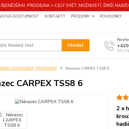
ÍBENĚJŠÍHO. PRODEJNA = CELÝ SVĚT MOŽNOSTÍ, ŠIRŠÍ NAB
ADOVÁ DOSTUPNOST
KONTAKTY
PRODEJNY
POVOLENKY
Nevíte
Hledat
+420
(Po-Pá
HÁČKY, DVOJHÁČKY, TROJHÁČKY
Návazec CARPEX TSS8 6
azec CARPEX TSS8 6
2 x 
krou
hadi