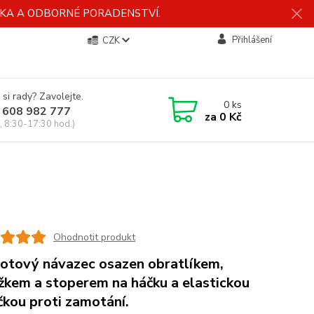
ÍDKA A ODBORNÉ PORADENSTVÍ.
Přihlášení
CZK
 si rady? Zavolejte.
0
ks
 608 982 777
za
0 Kč
, 8:30-17:30 hod.)
Ohodnotit produkt
hotový návazec osazen obratlíkem,
žkem a stoperem na háčku a elastickou
čkou proti zamotání.