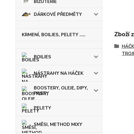
BIŽUTERIE
DÁRKOVÉ PŘEDMĚTY
Zboží 
KRMENÍ, BOILIES, PELETY .....
HÁČK
TROJ
BOILIES
NÁSTRAHY NA HÁČEK
BOOSTERY, OLEJE, DIPY,
PASTY
PELETY
SMĚSI, METHOD MIXY