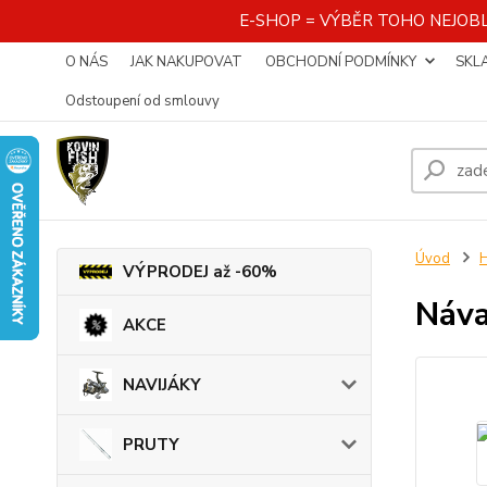
E-SHOP = VÝBĚR TOHO NEJOBL
O NÁS
JAK NAKUPOVAT
OBCHODNÍ PODMÍNKY
SKL
Odstoupení od smlouvy
Úvod
VÝPRODEJ až -60%
Náv
AKCE
NAVIJÁKY
PRUTY