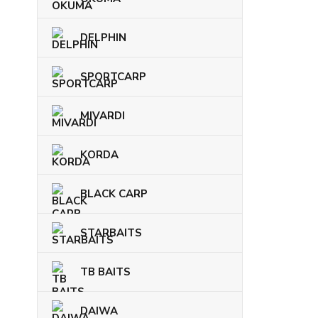
DELPHIN
SPORTCARP
MIVARDI
KORDA
BLACK CARP
STARBAITS
TB BAITS
DAIWA