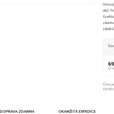
Hotový
dílů. 
Grafit
zdarma
záběrů
Dos
69
57 
Číslo p
Výrobc
DOPRAVA ZDARMA
OKAMŽITÁ EXPEDICE