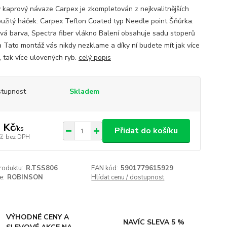
 kaprový návaze Carpex je zkompletován z nejkvalitnějších
Použitý háček: Carpex Teflon Coated typ Needle point Šňůrka:
ová barva, Spectra fiber vlákno Balení obsahuje sadu stoperů
 Tato montáž vás nikdy nezklame a díky ní budete mít jak více
, tak více ulovených ryb.
celý popis
tupnost
Skladem
 Kč
/
ks
Přidat do košíku
Kč
bez DPH
roduktu:
R.TSS806
EAN kód:
5901779615929
e:
ROBINSON
Hlídat cenu / dostupnost
VÝHODNÉ CENY A
NAVÍC SLEVA 5 %