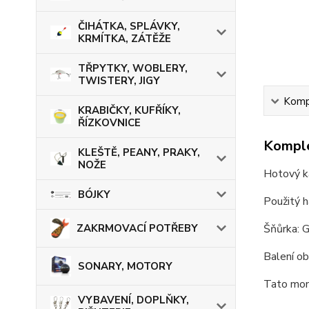
ČIHÁTKA, SPLÁVKY,
KRMÍTKA, ZÁTĚŽE
TŘPYTKY, WOBLERY,
TWISTERY, JIGY
Kompl
KRABIČKY, KUFŘÍKY,
ŘÍZKOVNICE
Komple
KLEŠTĚ, PEANY, PRAKY,
NOŽE
Hotový ka
BÓJKY
Použitý 
ZAKRMOVACÍ POTŘEBY
Šňůrka: G
Balení o
SONARY, MOTORY
Tato mont
VYBAVENÍ, DOPLŇKY,