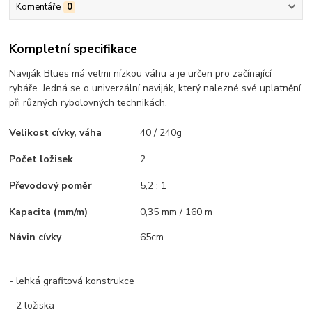
Komentáře
0
Kompletní specifikace
Naviják Blues má velmi nízkou váhu a je určen pro začínající
rybáře. Jedná se o univerzální naviják, který nalezné své uplatnění
při různých rybolovných technikách.
Velikost cívky, váha
40 / 240g
Počet ložisek
2
Převodový poměr
5,2 : 1
Kapacita (mm/m)
0,35 mm / 160 m
Návin cívky
65cm
- lehká grafitová konstrukce
- 2 ložiska