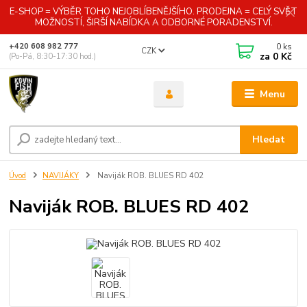
E-SHOP = VÝBĚR TOHO NEJOBLÍBENĚJŠÍHO. PRODEJNA = CELÝ SVĚT
MOŽNOSTÍ, ŠIRŠÍ NABÍDKA A ODBORNÉ PORADENSTVÍ.
0
ks
+420 608 982 777
CZK
za
0 Kč
(Po-Pá, 8:30-17:30 hod.)
Menu
Hledat
Úvod
NAVIJÁKY
Naviják ROB. BLUES RD 402
Naviják ROB. BLUES RD 402