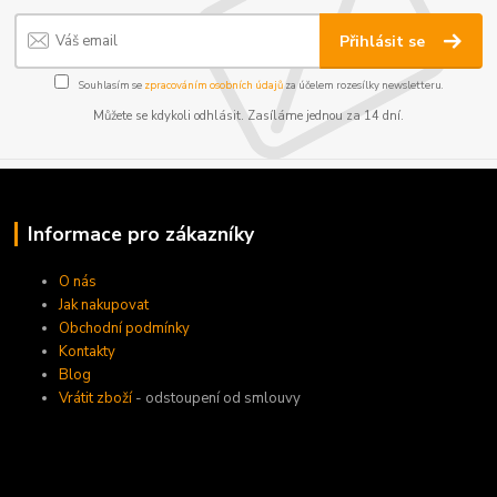
Přihlásit se
Souhlasím se
zpracováním osobních údajů
za účelem rozesílky newsletteru.
Můžete se kdykoli odhlásit. Zasíláme jednou za 14 dní.
Informace pro zákazníky
O nás
Jak nakupovat
Obchodní podmínky
Kontakty
Blog
Vrátit zboží
- odstoupení od smlouvy