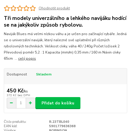
Ohodnotit produkt
Tři modely univerzálního a lehkého navijáku hodící
se na jakýkoliv způsob rybolovu.
Naviják Blues má velmi nízkou váhu a je určen pro začínající rybáře. Jedná
se o univerzální naviják, který nalezné své uplatnění při různých
rybolovných technikách. Velikost cívky, váha 40 / 240g Počet ložisek 2
Převodový poměr 5,2 : 1 Kapacita (mm/m) 0,35 mm / 160 m Návin cívky
65cm ...
celý popis
Dostupnost
Skladem
450 Kč
/
ks
372 Kč
bez DPH
Přidat do košíku
Číslo produktu:
R.23TBL040
EAN kód:
5901779636368
Výrobce:
ROBINSON