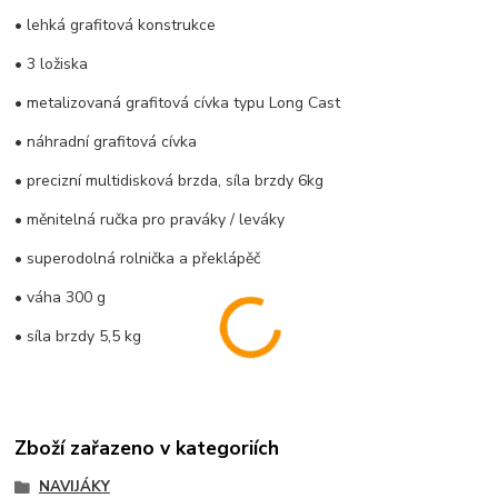
• lehká grafitová konstrukce
• 3 ložiska
• metalizovaná grafitová cívka typu Long Cast
• náhradní grafitová cívka
• precizní multidisková brzda, síla brzdy 6kg
• měnitelná ručka pro praváky / leváky
• superodolná rolnička a překlápěč
• váha 300 g
• síla brzdy 5,5 kg
Zboží zařazeno v kategoriích
NAVIJÁKY