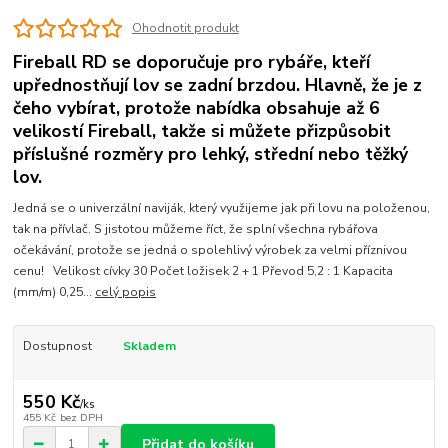
Ohodnotit produkt
Fireball RD se doporučuje pro rybáře, kteří
upřednostňují lov se zadní brzdou. Hlavně, že je z
čeho vybírat, protože nabídka obsahuje až 6
velikostí Fireball, takže si můžete přizpůsobit
příslušné rozměry pro lehký, střední nebo těžký
lov.
Jedná se o univerzální naviják, který využijeme jak při lovu na položenou,
tak na přívlač. S jistotou můžeme říct, že splní všechna rybářova
očekávání, protože se jedná o spolehlivý výrobek za velmi příznivou
cenu! Velikost cívky 30 Počet ložisek 2 + 1 Převod 5,2 : 1 Kapacita
(mm/m) 0,25...
celý popis
Dostupnost
Skladem
550 Kč
/
ks
455 Kč
bez DPH
Přidat do košíku