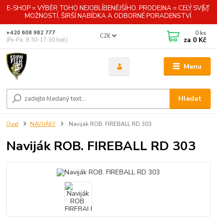
E-SHOP = VÝBĚR TOHO NEJOBLÍBENĚJŠÍHO. PRODEJNA = CELÝ SVĚT
MOŽNOSTÍ, ŠIRŠÍ NABÍDKA A ODBORNÉ PORADENSTVÍ.
0
ks
+420 608 982 777
CZK
za
0 Kč
(Po-Pá, 8:30-17:30 hod.)
Menu
Hledat
Úvod
NAVIJÁKY
Naviják ROB. FIREBALL RD 303
Naviják ROB. FIREBALL RD 303