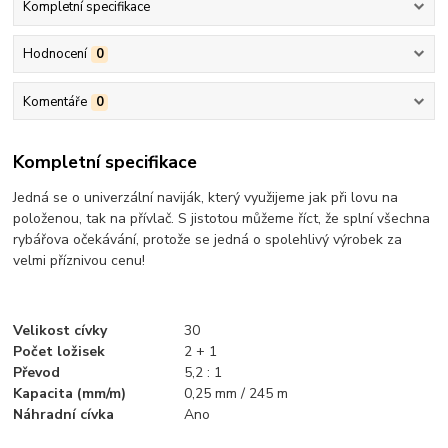
Kompletní specifikace
Hodnocení
0
Komentáře
0
Kompletní specifikace
Jedná se o univerzální naviják, který využijeme jak při lovu na
položenou, tak na přívlač. S jistotou můžeme říct, že splní všechna
rybářova očekávání, protože se jedná o spolehlivý výrobek za
velmi příznivou cenu!
Velikost cívky
30
Počet ložisek
2 + 1
Převod
5,2 : 1
Kapacita (mm/m)
0,25 mm / 245 m
Náhradní cívka
Ano