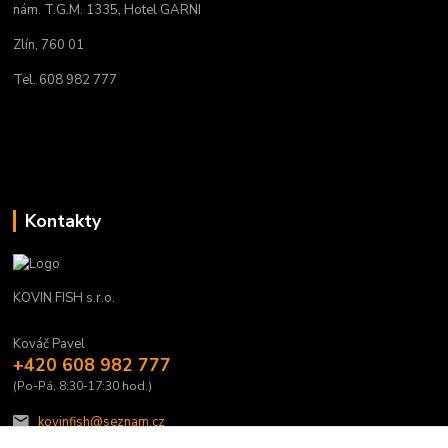
nám. T.G.M. 1335, Hotel GARNI
Zlín, 760 01
Tel. 608 982 777
Kontakty
KOVIN FISH s.r.o.
Kováč Pavel
+420 608 982 777
(Po-Pá, 8:30-17:30 hod.)
kovinfish@seznam.cz