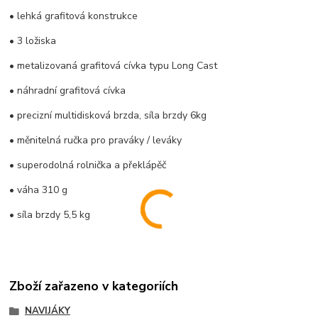
• lehká grafitová konstrukce
• 3 ložiska
• metalizovaná grafitová cívka typu Long Cast
• náhradní grafitová cívka
• precizní multidisková brzda, síla brzdy 6kg
• měnitelná ručka pro praváky / leváky
• superodolná rolnička a překlápěč
• váha 310 g
• síla brzdy 5,5 kg
Zboží zařazeno v kategoriích
NAVIJÁKY