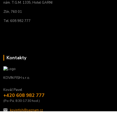
nám. T.G.M. 1335, Hotel GARNI
Zlín, 760 01
Tel. 608 982 777
Kontakty
KOVIN FISH s.r.o.
Kováč Pavel
+420 608 982 777
(Po-Pá, 8:30-17:30 hod.)
kovinfish@seznam.cz