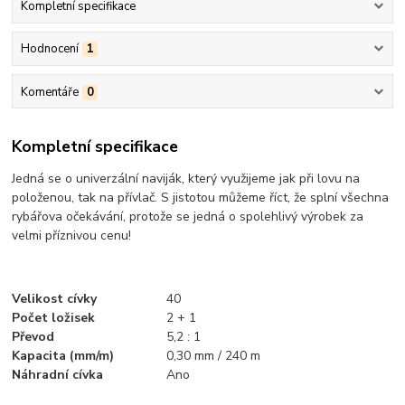
Kompletní specifikace
Hodnocení
1
Komentáře
0
Kompletní specifikace
Jedná se o univerzální naviják, který využijeme jak při lovu na
položenou, tak na přívlač. S jistotou můžeme říct, že splní všechna
rybářova očekávání, protože se jedná o spolehlivý výrobek za
velmi příznivou cenu!
Velikost cívky
40
Počet ložisek
2 + 1
Převod
5,2 : 1
Kapacita (mm/m)
0,30 mm / 240 m
Náhradní cívka
Ano