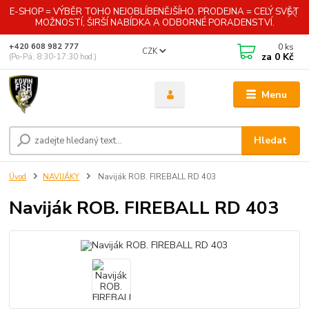
E-SHOP = VÝBĚR TOHO NEJOBLÍBENĚJŠÍHO. PRODEJNA = CELÝ SVĚT
MOŽNOSTÍ, ŠIRŠÍ NABÍDKA A ODBORNÉ PORADENSTVÍ.
0
ks
+420 608 982 777
CZK
za
0 Kč
(Po-Pá, 8:30-17:30 hod.)
Menu
Hledat
Úvod
NAVIJÁKY
Naviják ROB. FIREBALL RD 403
Naviják ROB. FIREBALL RD 403