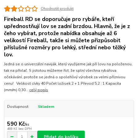
Ohodnotit produkt
Fireball RD se doporučuje pro rybáře, kteří
upřednostňují lov se zadní brzdou. Hlavně, že je z
čeho vybírat, protože nabídka obsahuje až 6
velikostí Fireball, takže si můžete přizpůsobit
příslušné rozměry pro lehký, střední nebo těžký
lov.
Jedná se o univerzální naviják, který využijeme jak při lovu na položenou,
tak na přívlač. S jistotou můžeme říct, že splní všechna rybářova
očekávání, protože se jedná o spolehlivý výrobek za velmi příznivou
cenu! Velikost cívky 40 Počet ložisek 2 + 1 Převod 5,2 : 1 Kapacita
(mm/m) 0,30...
celý popis
Dostupnost
Skladem
590 Kč
/
ks
488 Kč
bez DPH
Přidat do košíku