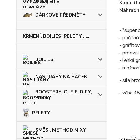
BIŽUTERIE
Kapacit
Náhradní
DÁRKOVÉ PŘEDMĚTY
- "super 
KRMENÍ, BOILIES, PELETY .....
- počítač
- grafito
- precizní
BOILIES
- lehká g
- možnost
NÁSTRAHY NA HÁČEK
- síla brz
BOOSTERY, OLEJE, DIPY,
- váha 4
PASTY
PELETY
SMĚSI, METHOD MIXY
Zboží 