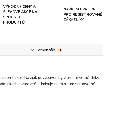
VÝHODNÉ CENY A
NAVÍC SLEVA 5 %
SLEVOVÉ AKCE NA
PRO REGISTROVANÉ
SPOUSTU
ZÁKAZNÍKY
PRODUKTŮ
Komentáře
0
binson Luxor. Naviják je vybaven systémem volné cívky,
 podmínkách a zároveň eliminuje na mininum samovolné