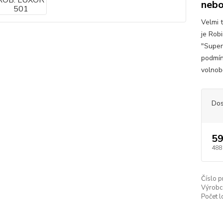
nebo
Velmi 
je Rob
"Super
podmín
volnobě
Dos
59
488
Číslo p
Výrobc
Počet l