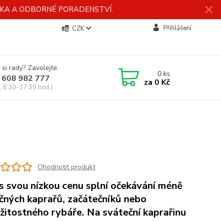
ÍDKA A ODBORNÉ PORADENSTVÍ.
Přihlášení
CZK
 si rady? Zavolejte.
0
ks
 608 982 777
za
0 Kč
, 8:30-17:30 hod.)
Ohodnotit produkt
es svou nízkou cenu splní očekávání méně
čných kaprařů, začátečníků nebo
ežitostného rybáře. Na sváteční kaprařinu