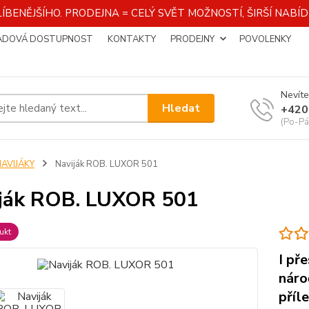
ÍBENĚJŠÍHO. PRODEJNA = CELÝ SVĚT MOŽNOSTÍ, ŠIRŠÍ NAB
ADOVÁ DOSTUPNOST
KONTAKTY
PRODEJNY
POVOLENKY
Nevíte
Hledat
+420
(Po-Pá
NAVIJÁKY
Naviják ROB. LUXOR 501
ják ROB. LUXOR 501
ukt
I př
náro
příl