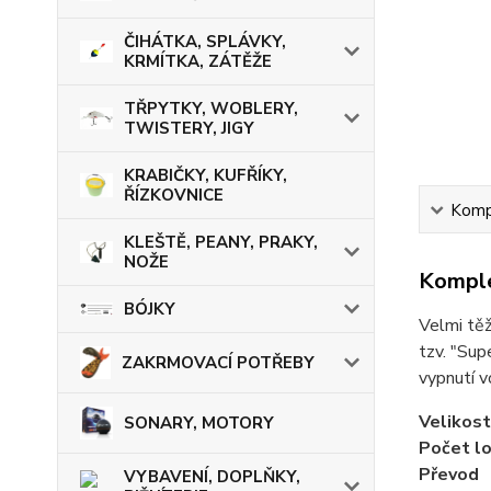
ČIHÁTKA, SPLÁVKY,
KRMÍTKA, ZÁTĚŽE
TŘPYTKY, WOBLERY,
TWISTERY, JIGY
KRABIČKY, KUFŘÍKY,
ŘÍZKOVNICE
Kompl
KLEŠTĚ, PEANY, PRAKY,
NOŽE
Komple
BÓJKY
Velmi těž
tzv. "Sup
ZAKRMOVACÍ POTŘEBY
vypnutí v
Velikost
SONARY, MOTORY
Počet lo
Převod
VYBAVENÍ, DOPLŇKY,