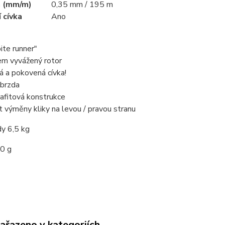
a (mm/m)
0,35 mm / 195 m
 cívka
Ano
bite runner"
em vyvážený rotor
vá a pokovená cívka!
 brzda
rafitová konstrukce
 výměny kliky na levou / pravou stranu
dy 6,5 kg
80 g
zařazeno v kategoriích