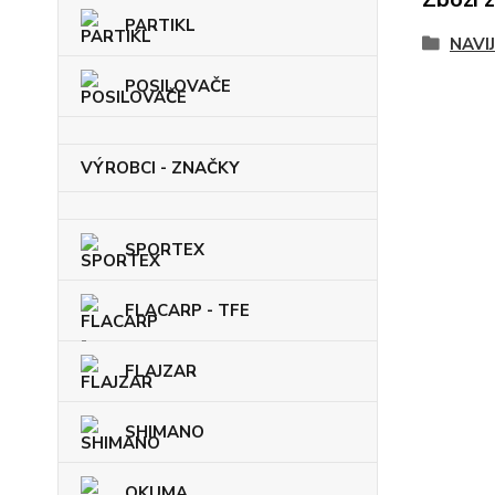
PARTIKL
NAVI
POSILOVAČE
VÝROBCI - ZNAČKY
SPORTEX
FLACARP - TFE
FLAJZAR
SHIMANO
OKUMA