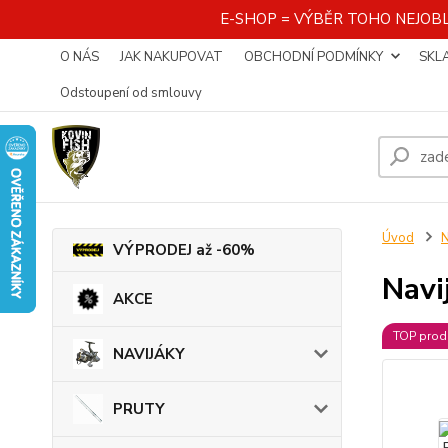
E-SHOP = VÝBĚR TOHO NEJOBL
O NÁS
JAK NAKUPOVAT
OBCHODNÍ PODMÍNKY
SKL
Odstoupení od smlouvy
Úvod
VÝPRODEJ až -60%
Navi
AKCE
TOP prod
NAVIJÁKY
PRUTY