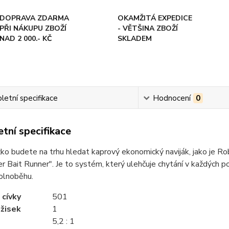
DOPRAVA ZDARMA
OKAMŽITÁ EXPEDICE
PŘI NÁKUPU ZBOŽÍ
- VĚTŠINA ZBOŽÍ
NAD 2 000.- KČ
SKLADEM
etní specifikace
Hodnocení
0
tní specifikace
ko budete na trhu hledat kaprový ekonomický naviják, jako je Ro
er Bait Runner". Je to systém, který ulehčuje chytání v každých
olnoběhu.
 cívky
501
žisek
1
5,2 : 1