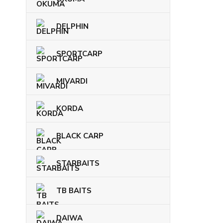
DELPHIN
SPORTCARP
MIVARDI
KORDA
BLACK CARP
STARBAITS
TB BAITS
DAIWA