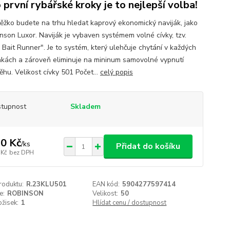
 první rybářské kroky je to nejlepší volba!
těžko budete na trhu hledat kaprový ekonomický naviják, jako
inson Luxor. Naviják je vybaven systémem volné cívky, tzv.
 Bait Runner". Je to systém, který ulehčuje chytání v každých
kách a zároveň eliminuje na mininum samovolné vypnutí
hu. Velikost cívky 501 Počet...
celý popis
tupnost
Skladem
0 Kč
/
ks
Přidat do košíku
 Kč
bez DPH
roduktu:
R.23KLU501
EAN kód:
5904277597414
e:
ROBINSON
Velikost:
50
ožisek:
1
Hlídat cenu / dostupnost