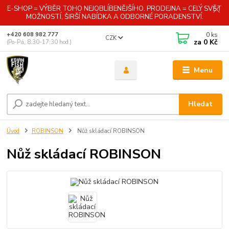
E-SHOP = VÝBĚR TOHO NEJOBLÍBENĚJŠÍHO. PRODEJNA = CELÝ SVĚT
MOŽNOSTÍ, ŠIRŠÍ NABÍDKA A ODBORNÉ PORADENSTVÍ.
0
ks
+420 608 982 777
CZK
za
0 Kč
(Po-Pá, 8:30-17:30 hod.)
Menu
Hledat
Úvod
ROBINSON
Nůž skládací ROBINSON
Nůž skládací ROBINSON