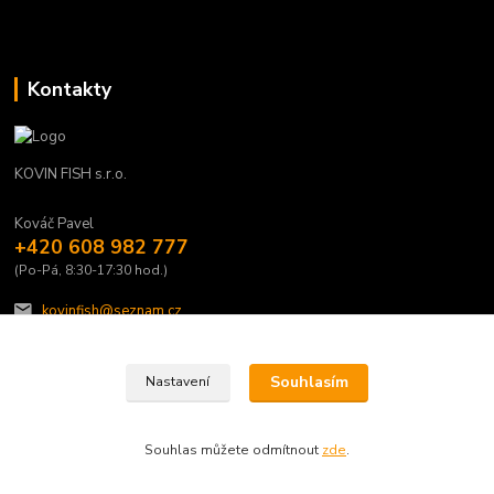
Kontakty
KOVIN FISH s.r.o.
Kováč Pavel
+420 608 982 777
(Po-Pá, 8:30-17:30 hod.)
kovinfish@seznam.cz
Souhlasím
Nastavení
Souhlas můžete odmítnout
zde
.
Vytvořeno na
Eshop-rychle.cz