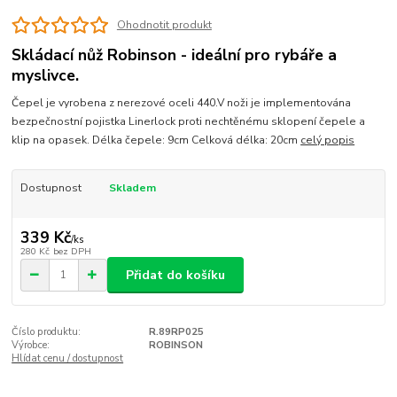
Ohodnotit produkt
Skládací nůž Robinson - ideální pro rybáře a
myslivce.
Čepel je vyrobena z nerezové oceli 440.V noži je implementována
bezpečnostní pojistka Linerlock proti nechtěnému sklopení čepele a
klip na opasek. Délka čepele: 9cm Celková délka: 20cm
celý popis
Dostupnost
Skladem
339 Kč
/
ks
280 Kč
bez DPH
Přidat do košíku
Číslo produktu:
R.89RP025
Výrobce:
ROBINSON
Hlídat cenu / dostupnost