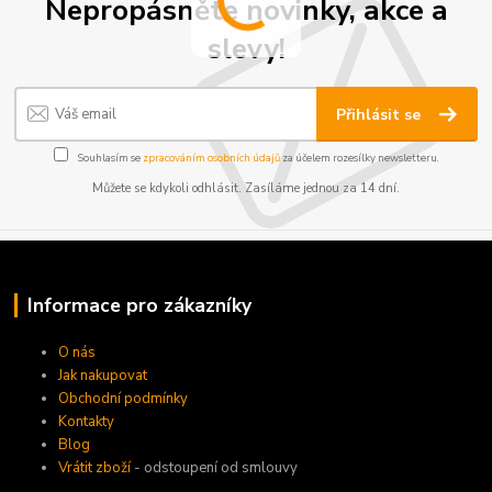
Nepropásněte novinky, akce a
slevy!
Přihlásit se
Souhlasím se
zpracováním osobních údajů
za účelem rozesílky newsletteru.
Můžete se kdykoli odhlásit. Zasíláme jednou za 14 dní.
Informace pro zákazníky
O nás
Jak nakupovat
Obchodní podmínky
Kontakty
Blog
Vrátit zboží
- odstoupení od smlouvy