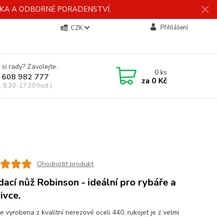
ÍDKA A ODBORNÉ PORADENSTVÍ.
Přihlášení
CZK
 si rady? Zavolejte.
0
ks
 608 982 777
za
0 Kč
, 8:30-17:30 hod.)
Ohodnotit produkt
dací nůž Robinson - ideální pro rybáře a
ivce.
e vyrobena z kvalitní nerezové oceli 440, rukojeť je z velmi