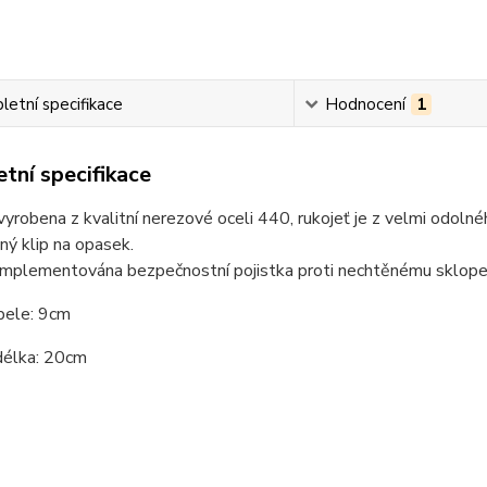
etní specifikace
Hodnocení
1
tní specifikace
vyrobena z kvalitní nerezové oceli 440, rukojeť je z velmi odol
ný klip na opasek.
 implementována bezpečnostní pojistka proti nechtěnému sklope
pele: 9cm
délka: 20cm