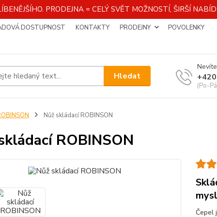
ÍBENĚJŠÍHO. PRODEJNA = CELÝ SVĚT MOŽNOSTÍ, ŠIRŠÍ NAB
ADOVÁ DOSTUPNOST
KONTAKTY
PRODEJNY
POVOLENKY
Nevíte
Hledat
+420
(Po-Pá
ROBINSON
Nůž skládací ROBINSON
skládací ROBINSON
Sklá
mysl
Čepel j