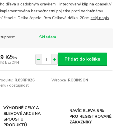
ho dřeva s ozdobným gravírem +integrovaný klip na opasek.V
e implementována bezpečnostní pojistka proti nechtěnému
ní čepele. Délka čepele: 9cm Celková délka: 20cm
celý popis
tupnost
Skladem
9 Kč
/
ks
Přidat do košíku
 Kč
bez DPH
roduktu:
R.89RP026
Výrobce:
ROBINSON
cenu / dostupnost
VÝHODNÉ CENY A
NAVÍC SLEVA 5 %
SLEVOVÉ AKCE NA
PRO REGISTROVANÉ
SPOUSTU
ZÁKAZNÍKY
PRODUKTŮ