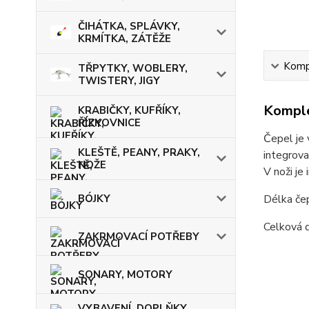
ČIHÁTKA, SPLÁVKY,
KRMÍTKA, ZÁTĚŽE
Kompl
TŘPYTKY, WOBLERY,
TWISTERY, JIGY
Komple
KRABIČKY, KUFŘÍKY,
ŘÍZKOVNICE
Čepel je 
KLEŠTĚ, PEANY, PRAKY,
integrova
NOŽE
V noži je
BÓJKY
Délka če
Celková 
ZAKRMOVACÍ POTŘEBY
SONARY, MOTORY
VYBAVENÍ, DOPLŇKY,