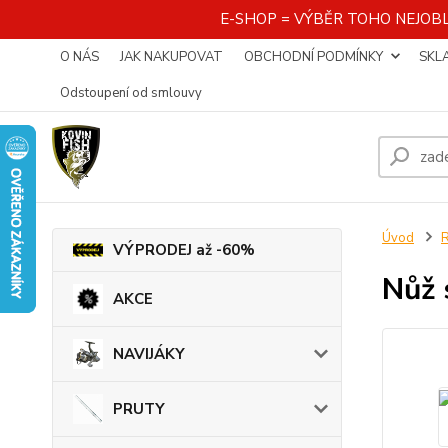
E-SHOP = VÝBĚR TOHO NEJOBL
O NÁS
JAK NAKUPOVAT
OBCHODNÍ PODMÍNKY
SKL
Odstoupení od smlouvy
Úvod
VÝPRODEJ až -60%
Nůž 
AKCE
NAVIJÁKY
PRUTY