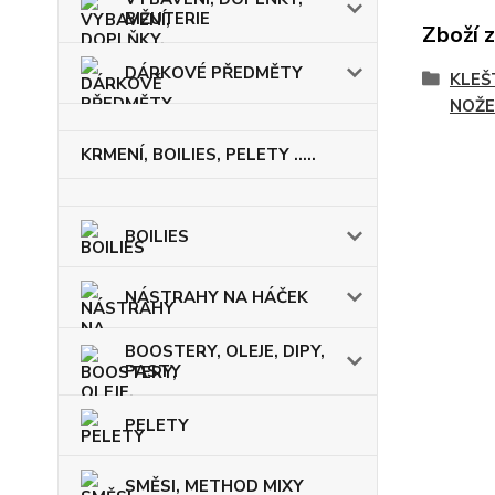
BIŽUTERIE
Zboží 
DÁRKOVÉ PŘEDMĚTY
KLEŠ
NOŽE
KRMENÍ, BOILIES, PELETY .....
BOILIES
NÁSTRAHY NA HÁČEK
BOOSTERY, OLEJE, DIPY,
PASTY
PELETY
SMĚSI, METHOD MIXY