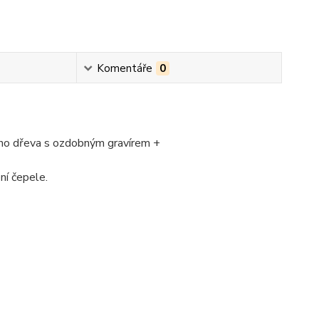
Komentáře
0
ného dřeva s ozdobným gravírem +
ní čepele.