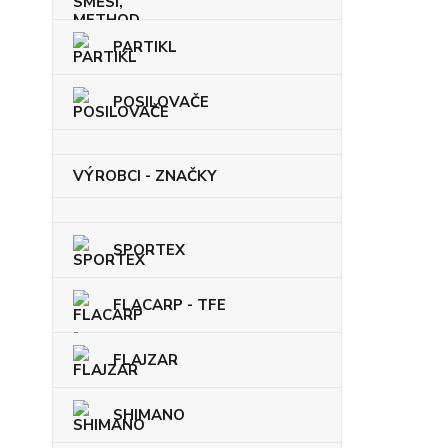
PARTIKL
POSILOVAČE
VÝROBCI - ZNAČKY
SPORTEX
FLACARP - TFE
FLAJZAR
SHIMANO