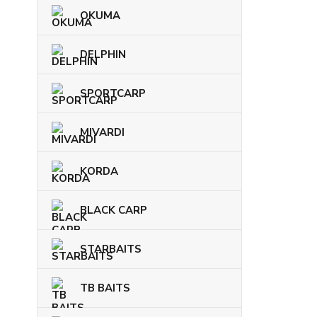
OKUMA
DELPHIN
SPORTCARP
MIVARDI
KORDA
BLACK CARP
STARBAITS
TB BAITS