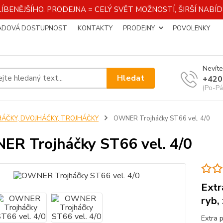
ÍBENĚJŠÍHO. PRODEJNA = CELÝ SVĚT MOŽNOSTÍ, ŠIRŠÍ NAB
ADOVÁ DOSTUPNOST
KONTAKTY
PRODEJNY
POVOLENKY
Nevíte
Hledat
+420
(Po-Pá
HÁČKY, DVOJHÁČKY, TROJHÁČKY
OWNER Trojháčky ST66 vel. 4/0
R Trojháčky ST66 vel. 4/0
Extr
ryb,
Extra 