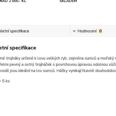
NAD 2 000.- KČ
SKLADEM
etní specifikace
Hodnocení
0
tní specifikace
né trojháky určené k lovu velkých ryb, zejména sumců a mořský r
Velmi pevný a ostrý trojháček s povrchovou úpravou odolnou vůči
vodě jsou ideální na lov sumců. Háčky vynikají hlavně douhodobou
= 5 ks