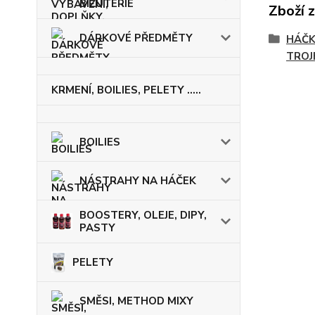
BIŽUTERIE
Zboží 
DÁRKOVÉ PŘEDMĚTY
HÁČK
TROJ
KRMENÍ, BOILIES, PELETY .....
BOILIES
NÁSTRAHY NA HÁČEK
BOOSTERY, OLEJE, DIPY,
PASTY
PELETY
SMĚSI, METHOD MIXY