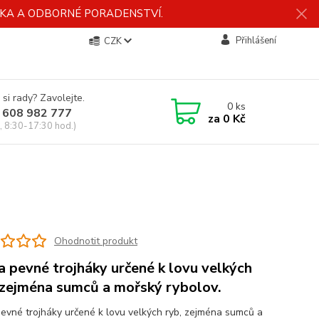
ÍDKA A ODBORNÉ PORADENSTVÍ.
Přihlášení
CZK
 si rady? Zavolejte.
0
ks
 608 982 777
za
0 Kč
, 8:30-17:30 hod.)
Ohodnotit produkt
a pevné trojháky určené k lovu velkých
 zejména sumců a mořský rybolov.
pevné trojháky určené k lovu velkých ryb, zejména sumců a