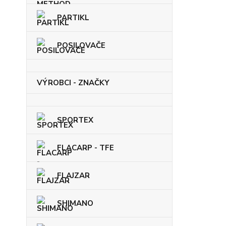
PARTIKL
POSILOVAČE
VÝROBCI - ZNAČKY
SPORTEX
FLACARP - TFE
FLAJZAR
SHIMANO