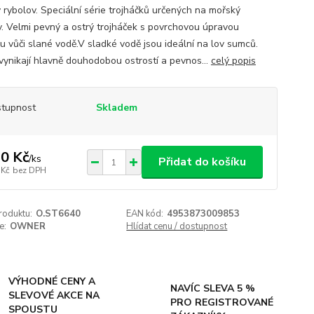
 rybolov. Speciální série trojháčků určených na mořský
v. Velmi pevný a ostrý trojháček s povrchovou úpravou
u vůči slané vodě.V sladké vodě jsou ideální na lov sumců.
vynikají hlavně douhodobou ostrostí a pevnos...
celý popis
tupnost
Skladem
0 Kč
/
ks
Přidat do košíku
 Kč
bez DPH
roduktu:
O.ST6640
EAN kód:
4953873009853
e:
OWNER
Hlídat cenu / dostupnost
VÝHODNÉ CENY A
NAVÍC SLEVA 5 %
SLEVOVÉ AKCE NA
PRO REGISTROVANÉ
SPOUSTU