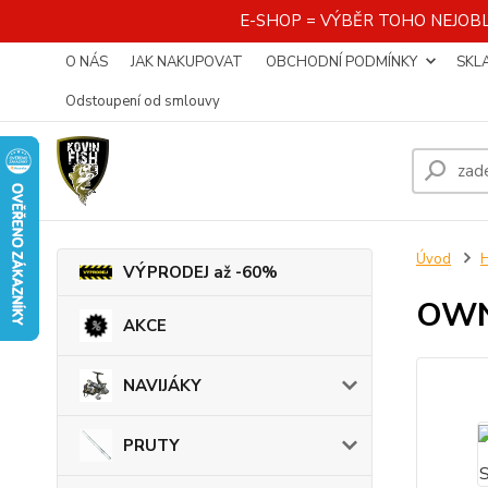
E-SHOP = VÝBĚR TOHO NEJOBL
O NÁS
JAK NAKUPOVAT
OBCHODNÍ PODMÍNKY
SKL
Odstoupení od smlouvy
Úvod
VÝPRODEJ až -60%
OWNE
AKCE
NAVIJÁKY
PRUTY