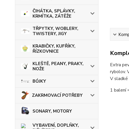
ČIHÁTKA, SPLÁVKY,
KRMÍTKA, ZÁTĚŽE
TŘPYTKY, WOBLERY,
TWISTERY, JIGY
Kompl
KRABIČKY, KUFŘÍKY,
ŘÍZKOVNICE
Komple
KLEŠTĚ, PEANY, PRAKY,
Extra pev
NOŽE
rybolov. 
V sladké 
BÓJKY
1 balení 
ZAKRMOVACÍ POTŘEBY
SONARY, MOTORY
VYBAVENÍ, DOPLŇKY,