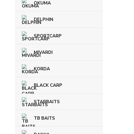
OKUMA
DELPHIN
SPORTCARP
MIVARDI
KORDA
BLACK CARP
STARBAITS
TB BAITS