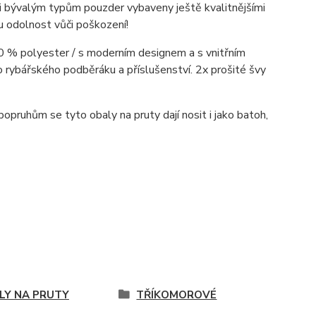
i bývalým typům pouzder vybaveny ještě kvalitnějšími
ou odolnost vůči poškození!
0 % polyester / s moderním designem a s vnitřním
 rybářského podběráku a příslušenství. 2x prošité švy
opruhům se tyto obaly na pruty dají nosit i jako batoh,
LY NA PRUTY
TŘÍKOMOROVÉ