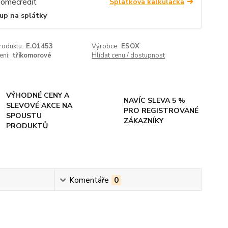
Splátková kalkulačka
up na splátky
roduktu:
E.O1453
Výrobce:
ESOX
ení:
tříkomorové
Hlídat cenu / dostupnost
VÝHODNÉ CENY A
NAVÍC SLEVA 5 %
SLEVOVÉ AKCE NA
PRO REGISTROVANÉ
SPOUSTU
ZÁKAZNÍKY
PRODUKTŮ
Komentáře
0