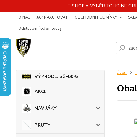
E-SHOP = VÝBĚR TOHO NEJOBL
O NÁS
JAK NAKUPOVAT
OBCHODNÍ PODMÍNKY
SKL
Odstoupení od smlouvy
Úvod
VÝPRODEJ až -60%
Obal
AKCE
NAVIJÁKY
PRUTY