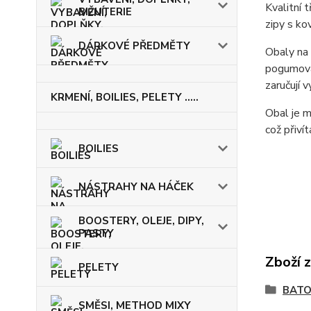
Kvalitní 
BIŽUTERIE
zipy s ko
DÁRKOVÉ PŘEDMĚTY
Obaly na
pogumován
zaručují 
KRMENÍ, BOILIES, PELETY .....
Obal je m
což přivít
BOILIES
NÁSTRAHY NA HÁČEK
BOOSTERY, OLEJE, DIPY,
PASTY
Zboží 
PELETY
BATO
SMĚSI, METHOD MIXY