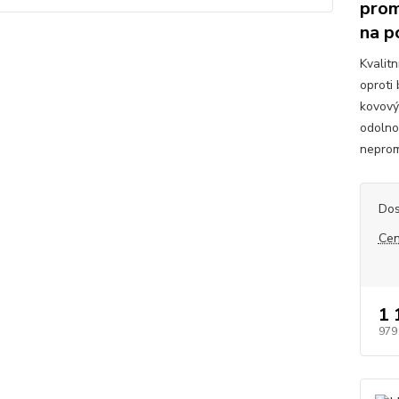
prom
na p
Kvalit
oproti
kovový
odolno
neprom
Dos
Cen
1 
979