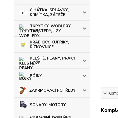
ČIHÁTKA, SPLÁVKY,
KRMÍTKA, ZÁTĚŽE
TŘPYTKY, WOBLERY,
TWISTERY, JIGY
KRABIČKY, KUFŘÍKY,
ŘÍZKOVNICE
KLEŠTĚ, PEANY, PRAKY,
NOŽE
BÓJKY
ZAKRMOVACÍ POTŘEBY
Kompl
SONARY, MOTORY
Komple
VYBAVENÍ, DOPLŇKY,