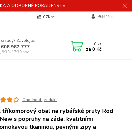
ÍDKA A ODBORNÉ PORADENSTVÍ.
Přihlášení
CZK
 si rady? Zavolejte.
0
ks
 608 982 777
za
0 Kč
, 8:30-17:30 hod.)
Ohodnotit produkt
 tříkomorový obal na rybářské pruty Rod
New s popruhy na záda, kvalitními
omokavou tkaninou, pevnými zipy a