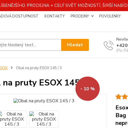
ÍBENĚJŠÍHO. PRODEJNA = CELÝ SVĚT MOŽNOSTÍ, ŠIRŠÍ NAB
ADOVÁ DOSTUPNOST
KONTAKTY
PRODEJNY
POVOLENKY
Nevíte
Hledat
+420
(Po-Pá
ESOX
Obal na pruty ESOX 145 / 3
 na pruty ESOX 145 / 3
- 10 %
Esox
Bag 
nepr