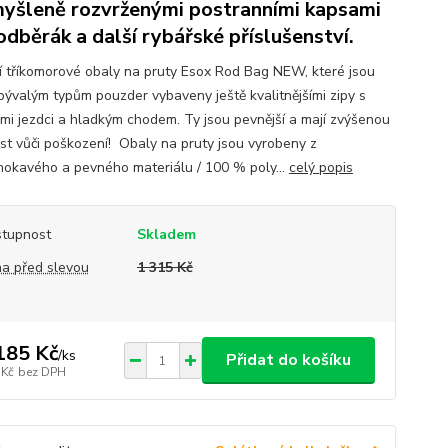
yšleně rozvrženými postranními kapsami
odběrák a další rybářské příslušenství.
ní tříkomorové obaly na pruty Esox Rod Bag NEW, které jsou
 bývalým typům pouzder vybaveny ještě kvalitnějšími zipy s
mi jezdci a hladkým chodem. Ty jsou pevnější a mají zvýšenou
st vůči poškození! Obaly na pruty jsou vyrobeny z
okavého a pevného materiálu / 100 % poly...
celý popis
tupnost
Skladem
a před slevou
1 315 Kč
185 Kč
/
ks
Přidat do košíku
 Kč
bez DPH