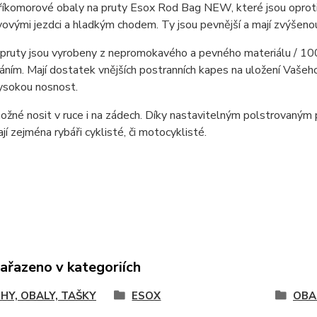
tříkomorové obaly na pruty Esox Rod Bag NEW, které jsou oprot
vovými jezdci a hladkým chodem. Ty jsou pevnější a mají zvýšen
 pruty jsou vyrobeny z nepromokavého a pevného materiálu / 10
ím. Mají dostatek vnějších postranních kapes na uložení Vašeho
vysokou nosnost.
ožné nosit v ruce i na zádech. Díky nastavitelným polstrovaným p
ají zejména rybáři cyklisté, či motocyklisté.
zařazeno v kategoriích
HY, OBALY, TAŠKY
ESOX
OBA