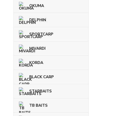
OKUMA
DELPHIN
SPORTCARP
MIVARDI
KORDA
BLACK CARP
STARBAITS
TB BAITS