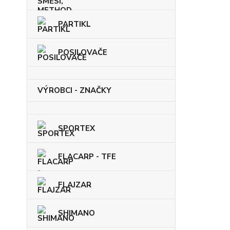
PARTIKL
POSILOVAČE
VÝROBCI - ZNAČKY
SPORTEX
FLACARP - TFE
FLAJZAR
SHIMANO