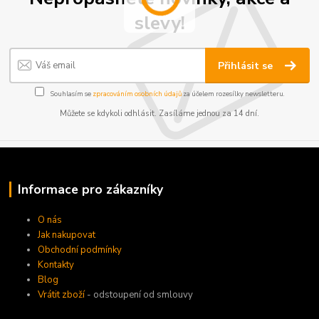
slevy!
Přihlásit se
Souhlasím se
zpracováním osobních údajů
za účelem rozesílky newsletteru.
Můžete se kdykoli odhlásit. Zasíláme jednou za 14 dní.
Informace pro zákazníky
O nás
Jak nakupovat
Obchodní podmínky
Kontakty
Blog
Vrátit zboží
- odstoupení od smlouvy