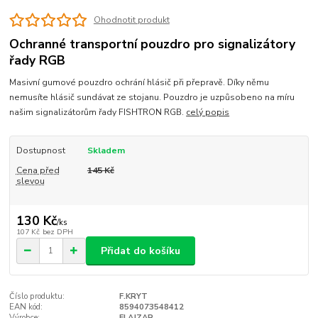
Ohodnotit produkt
Ochranné transportní pouzdro pro signalizátory
řady RGB
Masivní gumové pouzdro ochrání hlásič při přepravě. Díky němu
nemusíte hlásič sundávat ze stojanu. Pouzdro je uzpůsobeno na míru
našim signalizátorům řady FISHTRON RGB.
celý popis
Dostupnost
Skladem
Cena před
145 Kč
slevou
130 Kč
/
ks
107 Kč
bez DPH
Přidat do košíku
Číslo produktu:
F.KRYT
EAN kód:
8594073548412
Výrobce:
FLAJZAR