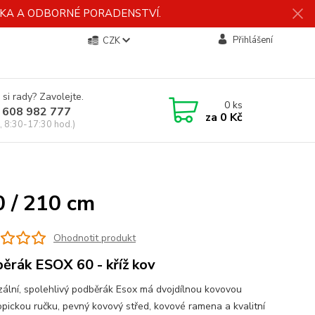
ÍDKA A ODBORNÉ PORADENSTVÍ.
Přihlášení
CZK
 si rady? Zavolejte.
0
ks
 608 982 777
za
0 Kč
, 8:30-17:30 hod.)
 / 210 cm
Ohodnotit produkt
ěrák ESOX 60 - kříž kov
zální, spolehlivý podběrák Esox má dvojdílnou kovovou
opickou ručku, pevný kovový střed, kovové ramena a kvalitní