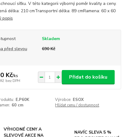
schnoucí síťku. V této kategorii výborný poměr kvality a ceny.
ená délka: 210 cmTransportní délka: 89 cmRamena: 60 x 60
ý popis
tupnost
Skladem
a před slevou
690 Kč
0 Kč
/
ks
Přidat do košíku
 Kč
bez DPH
roduktu:
E.P60K
Výrobce:
ESOX
ramen:
60 cm
Hlídat cenu / dostupnost
VÝHODNÉ CENY A
NAVÍC SLEVA 5 %
SLEVOVÉ AKCE NA