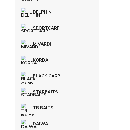
DELPHIN
SPORTCARP
MIVARDI
KORDA
BLACK CARP
STARBAITS
TB BAITS
DAIWA