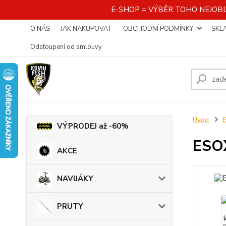
E-SHOP = VÝBĚR TOHO NEJOBL
O NÁS
JAK NAKUPOVAT
OBCHODNÍ PODMÍNKY
SKL
Odstoupení od smlouvy
Úvod
VÝPRODEJ až -60%
ESOX
AKCE
NAVIJÁKY
PRUTY