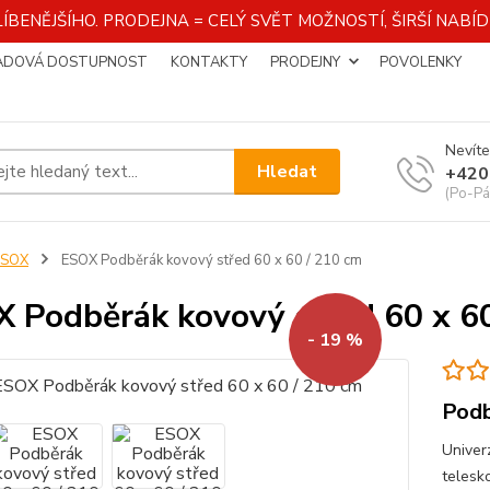
ÍBENĚJŠÍHO. PRODEJNA = CELÝ SVĚT MOŽNOSTÍ, ŠIRŠÍ NAB
ADOVÁ DOSTUPNOST
KONTAKTY
PRODEJNY
POVOLENKY
Nevíte
Hledat
+420
(Po-Pá
ESOX
ESOX Podběrák kovový střed 60 x 60 / 210 cm
 Podběrák kovový střed 60 x 60
- 19 %
Podb
Univer
telesk