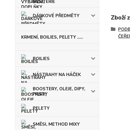
BIŽUTERIE
DÁRKOVÉ PŘEDMĚTY
Zboží 
PODB
ČEŘE
KRMENÍ, BOILIES, PELETY .....
BOILIES
NÁSTRAHY NA HÁČEK
BOOSTERY, OLEJE, DIPY,
PASTY
PELETY
SMĚSI, METHOD MIXY