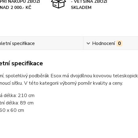
PŘI NÁKUPU ZBOŽÍ
- VĚTŠINA ZBOŽÍ
NAD 2 000.- KČ
SKLADEM
etní specifikace
Hodnocení
0
tní specifikace
ní, spolehlivý podběrák Esox má dvojdílnou kovovou teleskopick
noucí síťku. V této kategorii výborný poměr kvality a ceny.
á délka: 210 cm
ní délka: 89 cm
60 x 60 cm