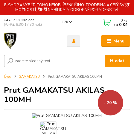
E-SHOP = VÝBĚR TOHO NEJOBLÍBENĚJŠÍHO. PRODEJNA = CELÝ SVĚT
MOŽNOSTÍ, ŠIRŠÍ NABÍDKA A ODBORNÉ PORADENSTVÍ.
0
ks
+420 608 982 777
CZK
za
0 Kč
(Po-Pá, 8:30-17:30 hod.)
Menu
Hledat
Úvod
GAMAKATSU
Prut GAMAKATSU AKILAS 100MH
Prut GAMAKATSU AKILAS
100MH
- 20 %