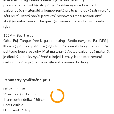
přesnost a ostrost těchto prutů. Použitím vysoce kvalitních
carbonových materiálů a komponentů prutu jsme dokázali vytvořit
sérii prutů, která nabízí perfektní rovnováhu mezi lehkou akcí,
skvělým nahazováním, bezpečným zásekem a zdoláním zubaté
ryby.
100MH Sea trout
Očka: Fuji Tangle-free K-guide setting | Sedlo navijáku: Fuji DPS |
Klasický prut pro pstruhový rybolov. Poloparabolický blank dobře
pohlcuje boje s pstruhy. Prut má známý Akilas carbonový materiál,
je dlouhý, ale díky vyvážené rukojeti i lehký. Naddimenzovaná
carbonová rukojeť nabízí skvělé nahazování do dálky.
Parametry rybářského prutu:
Délka: 3,05 m
Vrhací zátěž: 8 - 35 g
Transportní délka: 156 cm
Počet dílů: 2
Hmotnost: 246 g