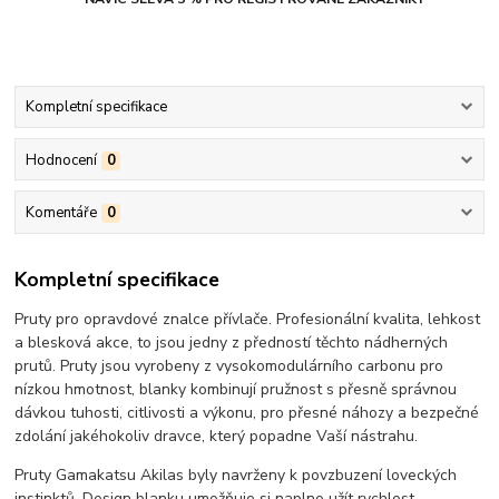
Kompletní specifikace
Hodnocení
0
Komentáře
0
Kompletní specifikace
Pruty pro opravdové znalce přívlače. Profesionální kvalita, lehkost
a blesková akce, to jsou jedny z předností těchto nádherných
prutů. Pruty jsou vyrobeny z vysokomodulárního carbonu pro
nízkou hmotnost, blanky kombinují pružnost s přesně správnou
dávkou tuhosti, citlivosti a výkonu, pro přesné náhozy a bezpečné
zdolání jakéhokoliv dravce, který popadne Vaší nástrahu.
Pruty Gamakatsu Akilas byly navrženy k povzbuzení loveckých
instinktů. Design blanku umožňuje si naplno užít rychlost,