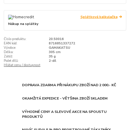
Splátková kalkulačka
Nákup na splátky
Číslo produktu:
20.50016
EAN kód:
8716851337272
Výrobce:
GAMAKATSU
Délka:
305 cm
Zátěž:
35 g
Počet dílů:
2-díl
Hlídat cenu / dostupnost
DOPRAVA ZDARMA PŘI NÁKUPU ZBOŽÍ NAD 2 000.- KČ
OKAMŽITÁ EXPEDICE - VĚTŠINA ZBOŽÍ SKLADEM
VÝHODNÉ CENY A SLEVOVÉ AKCE NA SPOUSTU
PRODUKTŮ
NAVÍC SLEVA 5 % PRO REGISTROVANÉ ZÁKAZNÍKY