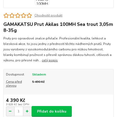
Ohodnotit produkt
GAMAKATSU Prut Akilas 100MH Sea trout 3,05m
8-35g
Pruty pro opravdové znalce přívlače. Profesionální kvalita, lehkost a
blesková akce, to jsou jedny z předností těchto nádherných prutů. Pruty
jsou vyrobeny z vysokomodulárního carbonu pro nízkou hmotnost,
blanky kombinují pružnost s přesně správnou dávkou tuhosti, citlivosti a
výkonu, pro přesné náh...
celý popis
Dostupnost
Skladem
Cena před
5 490 Kč
slevou
4 390 Kč
3 628 Kč
bez DPH
Přidat do košíku