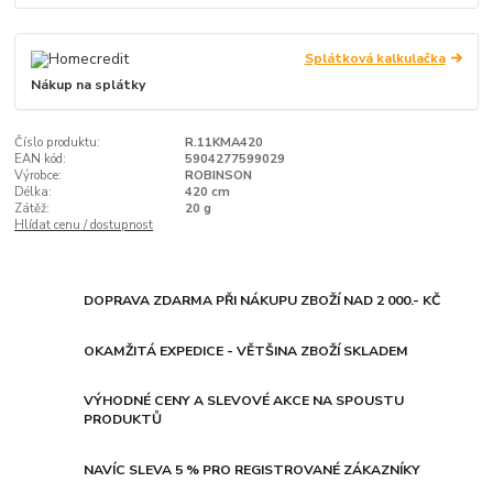
Splátková kalkulačka
Nákup na splátky
Číslo produktu:
R.11KMA420
EAN kód:
5904277599029
Výrobce:
ROBINSON
Délka:
420 cm
Zátěž:
20 g
Hlídat cenu / dostupnost
DOPRAVA ZDARMA PŘI NÁKUPU ZBOŽÍ NAD 2 000.- KČ
OKAMŽITÁ EXPEDICE - VĚTŠINA ZBOŽÍ SKLADEM
VÝHODNÉ CENY A SLEVOVÉ AKCE NA SPOUSTU
PRODUKTŮ
NAVÍC SLEVA 5 % PRO REGISTROVANÉ ZÁKAZNÍKY