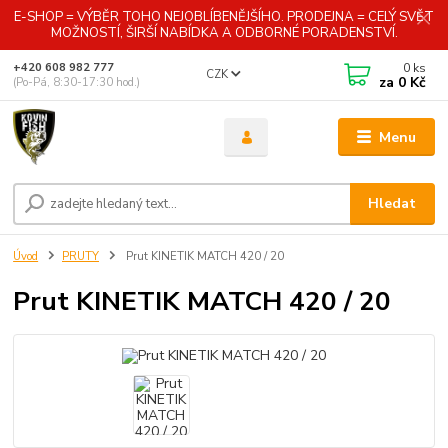
E-SHOP = VÝBĚR TOHO NEJOBLÍBENĚJŠÍHO. PRODEJNA = CELÝ SVĚT
MOŽNOSTÍ, ŠIRŠÍ NABÍDKA A ODBORNÉ PORADENSTVÍ.
0
ks
+420 608 982 777
CZK
za
0 Kč
(Po-Pá, 8:30-17:30 hod.)
Menu
Hledat
Úvod
PRUTY
Prut KINETIK MATCH 420 / 20
Prut KINETIK MATCH 420 / 20