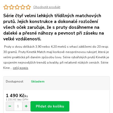
Ohodnotit produkt
Série čtyř velmi lehkých třídílných matchových
prutů. Jejich konstrukce a dokonalé rozložení
všech oček zaručuje, že s pruty dosáhneme na
daleké a přesné náhozy a pevnost při záseku na
velké vzdálenosti.
Pruty o dvou délkách 3,90 nebo 4,20 metrů s vrhací zátěžemi do 20 resp.
30 gramů. Pruty Kinetik Match mají korkově-neoprénovou rukojeť, která je
velmi praktická při daném způsobu lovu. Série rybářských prutů Kinetik je
spojením nejnovějších trendů a kvality, při relativně nízkých cenách. Série
Kine...
celý popis
Dostupnost
Skladem
1 490 Kč
/
ks
1 231 Kč
bez DPH
Přidat do košíku