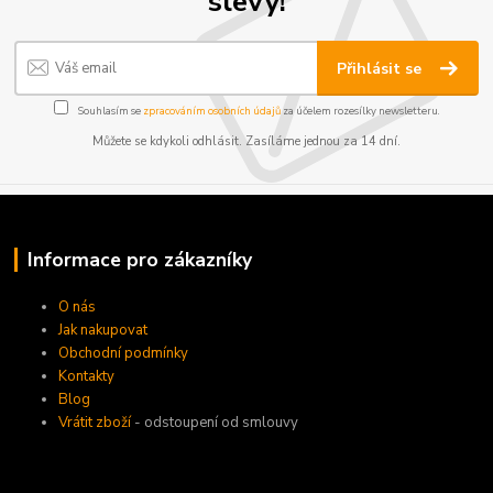
slevy!
Přihlásit se
Souhlasím se
zpracováním osobních údajů
za účelem rozesílky newsletteru.
Můžete se kdykoli odhlásit. Zasíláme jednou za 14 dní.
Informace pro zákazníky
O nás
Jak nakupovat
Obchodní podmínky
Kontakty
Blog
Vrátit zboží
- odstoupení od smlouvy