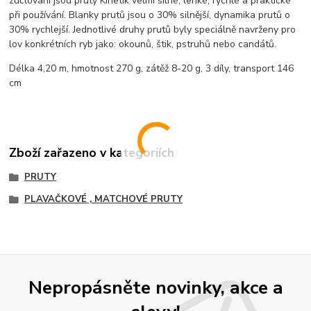
zúčtování jsou pruty Kinetik velmi silné, lehké, rychlé a praktické
při používání. Blanky prutů jsou o 30% silnější, dynamika prutů o
30% rychlejší. Jednotlivé druhy prutů byly speciálně navrženy pro
lov konkrétních ryb jako: okounů, štik, pstruhů nebo candátů.
Délka 4,20 m, hmotnost 270 g, zátěž 8-20 g, 3 díly, transport 146
cm
Zboží zařazeno v kategoriích
PRUTY
PLAVAČKOVÉ , MATCHOVÉ PRUTY
Nepropásněte novinky, akce a