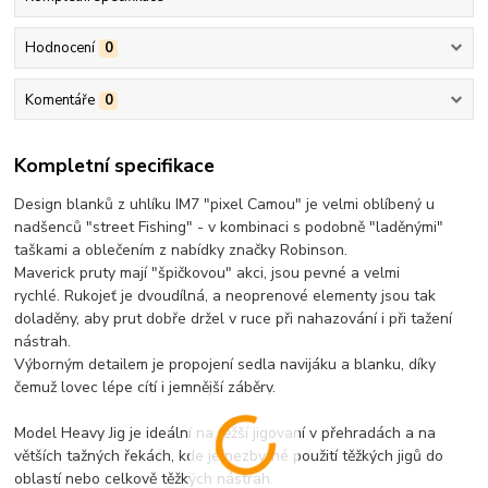
Hodnocení
0
Komentáře
0
Kompletní specifikace
Design blanků z uhlíku IM7 "pixel Camou" je velmi oblíbený u
nadšenců "street Fishing" - v kombinaci s podobně "laděnými"
taškami a oblečením z nabídky značky Robinson.
Maverick pruty mají "špičkovou" akci, jsou pevné a velmi
rychlé. Rukojeť je dvoudílná, a neoprenové elementy jsou tak
doladěny, aby prut dobře držel v ruce při nahazování i při tažení
nástrah.
Výborným detailem je propojení sedla navijáku a blanku, díky
čemuž lovec lépe cítí i jemnější záběry.
Model Heavy Jig je ideální na těžší jigovaní v přehradách a na
větších tažných řekách, kde je nezbytné použití těžkých jigů do
oblastí nebo celkově těžkých nástrah.