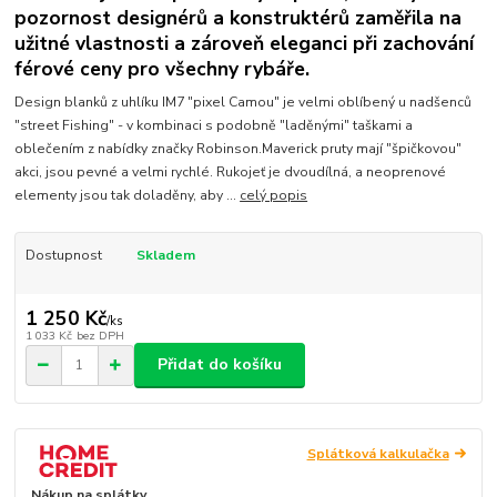
pozornost designérů a konstruktérů zaměřila na
užitné vlastnosti a zároveň eleganci při zachování
férové ceny pro všechny rybáře.
Design blanků z uhlíku IM7 "pixel Camou" je velmi oblíbený u nadšenců
"street Fishing" - v kombinaci s podobně "laděnými" taškami a
oblečením z nabídky značky Robinson.Maverick pruty mají "špičkovou"
akci, jsou pevné a velmi rychlé. Rukojeť je dvoudílná, a neoprenové
elementy jsou tak doladěny, aby ...
celý popis
Dostupnost
Skladem
1 250 Kč
/
ks
1 033 Kč
bez DPH
Přidat do košíku
Splátková kalkulačka
Nákup na splátky