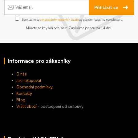
Přihlásit se
Souhlasím se
zpracováním osobních údajů
za účelem rozesílky newsletteru.
Můžete se kdykoli odhlásit. Zasíláme jednou za 14 dní.
Informace pro zákazníky
O nás
Jak nakupovat
Obchodní podmínky
Kontakty
Blog
Vrátit zboží
- odstoupení od smlouvy