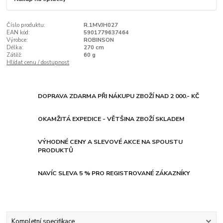
Číslo produktu:
R.1MVJH027
EAN kód:
5901779637464
Výrobce:
ROBINSON
Délka:
270 cm
Zátěž:
60 g
Hlídat cenu / dostupnost
DOPRAVA ZDARMA PŘI NÁKUPU ZBOŽÍ NAD 2 000.- KČ
OKAMŽITÁ EXPEDICE - VĚTŠINA ZBOŽÍ SKLADEM
VÝHODNÉ CENY A SLEVOVÉ AKCE NA SPOUSTU
PRODUKTŮ
NAVÍC SLEVA 5 % PRO REGISTROVANÉ ZÁKAZNÍKY
Kompletní specifikace