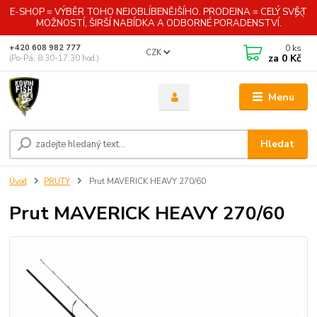
E-SHOP = VÝBĚR TOHO NEJOBLÍBENĚJŠÍHO. PRODEJNA = CELÝ SVĚT
MOŽNOSTÍ, ŠIRŠÍ NABÍDKA A ODBORNÉ PORADENSTVÍ.
0
ks
+420 608 982 777
CZK
za
0 Kč
(Po-Pá, 8:30-17:30 hod.)
Menu
Hledat
Úvod
PRUTY
Prut MAVERICK HEAVY 270/60
Prut MAVERICK HEAVY 270/60