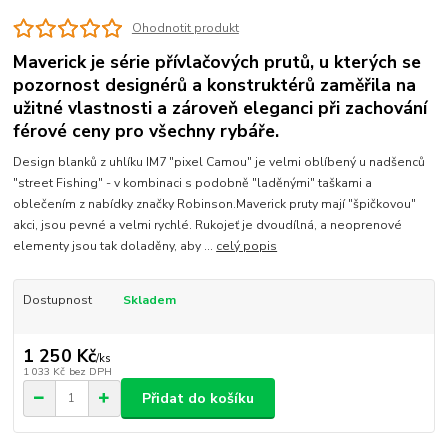
Ohodnotit produkt
Maverick je série přívlačových prutů, u kterých se
pozornost designérů a konstruktérů zaměřila na
užitné vlastnosti a zároveň eleganci při zachování
férové ceny pro všechny rybáře.
Design blanků z uhlíku IM7 "pixel Camou" je velmi oblíbený u nadšenců
"street Fishing" - v kombinaci s podobně "laděnými" taškami a
oblečením z nabídky značky Robinson.Maverick pruty mají "špičkovou"
akci, jsou pevné a velmi rychlé. Rukojeť je dvoudílná, a neoprenové
elementy jsou tak doladěny, aby ...
celý popis
Dostupnost
Skladem
1 250 Kč
/
ks
1 033 Kč
bez DPH
Přidat do košíku