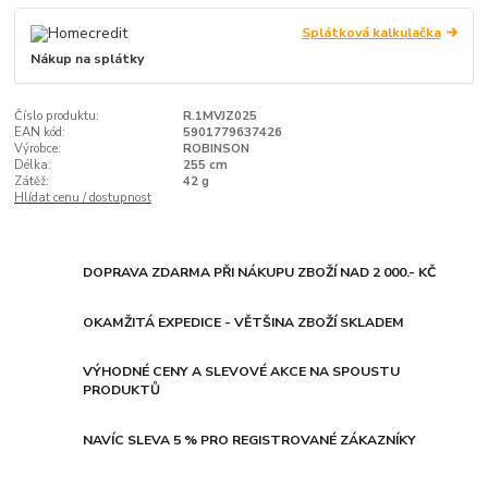
Splátková kalkulačka
Nákup na splátky
Číslo produktu:
R.1MVJZ025
EAN kód:
5901779637426
Výrobce:
ROBINSON
Délka:
255 cm
Zátěž:
42 g
Hlídat cenu / dostupnost
DOPRAVA ZDARMA PŘI NÁKUPU ZBOŽÍ NAD 2 000.- KČ
OKAMŽITÁ EXPEDICE - VĚTŠINA ZBOŽÍ SKLADEM
VÝHODNÉ CENY A SLEVOVÉ AKCE NA SPOUSTU
PRODUKTŮ
NAVÍC SLEVA 5 % PRO REGISTROVANÉ ZÁKAZNÍKY