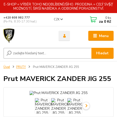
E-SHOP = VÝBĚR TOHO NEJOBLÍBENĚJŠÍHO. PRODEJNA = CELÝ SVĚT
MOŽNOSTÍ, ŠIRŠÍ NABÍDKA A ODBORNÉ PORADENSTVÍ.
0
ks
+420 608 982 777
CZK
za
0 Kč
(Po-Pá, 8:30-17:30 hod.)
Menu
Hledat
Úvod
PRUTY
Prut MAVERICK ZANDER JIG 255
Prut MAVERICK ZANDER JIG 255