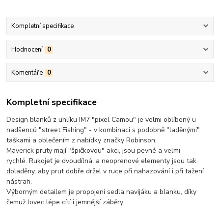
Kompletní specifikace
Hodnocení
0
Komentáře
0
Kompletní specifikace
Design blanků z uhlíku IM7 "pixel Camou" je velmi oblíbený u
nadšenců "street Fishing" - v kombinaci s podobně "laděnými"
taškami a oblečením z nabídky značky Robinson.
Maverick pruty mají "špičkovou" akci, jsou pevné a velmi
rychlé. Rukojeť je dvoudílná, a neoprenové elementy jsou tak
doladěny, aby prut dobře držel v ruce při nahazování i při tažení
nástrah.
Výborným detailem je propojení sedla navijáku a blanku, díky
čemuž lovec lépe cítí i jemnější záběry.