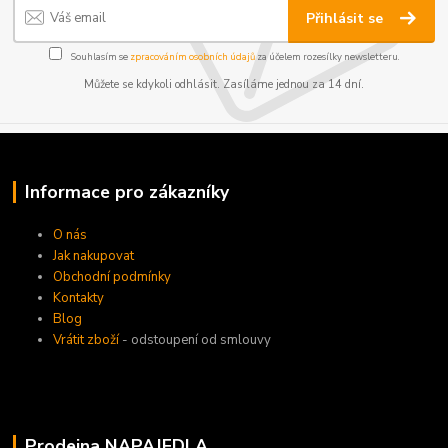
Přihlásit se
Souhlasím se
zpracováním osobních údajů
za účelem rozesílky newsletteru.
Můžete se kdykoli odhlásit. Zasíláme jednou za 14 dní.
Informace pro zákazníky
O nás
Jak nakupovat
Obchodní podmínky
Kontakty
Blog
Vrátit zboží
- odstoupení od smlouvy
Prodejna NAPAJEDLA