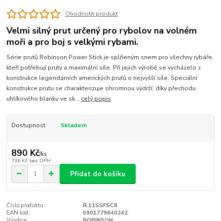
Ohodnotit produkt
Velmi silný prut určený pro rybolov na volném
moři a pro boj s velkými rybami.
Série prutů Robinson Power Stick je splňeným snem pro všechny rybáře,
kteří potřebují pruty a maximální síle. Při jejich výrobě se vycházelo z
konstrukce legendárních amerických prutů o nejvyšší síle. Speciální
konstrukce prutu se charakterizuje ohromnou výdrží, díky přechodu
uhlíkového blanku ve sk...
celý popis
Dostupnost
Skladem
890 Kč
/
ks
736 Kč
bez DPH
Přidat do košíku
Číslo produktu:
R.11SSFSC8
EAN kód:
5901779640242
Výrobce:
ROBINSON