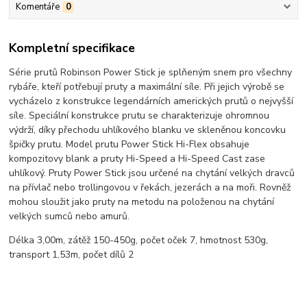
Komentáře
0
Kompletní specifikace
Série prutů Robinson Power Stick je splňeným snem pro všechny
rybáře, kteří potřebují pruty a maximální síle. Při jejich výrobě se
vycházelo z konstrukce legendárních amerických prutů o nejvyšší
síle. Speciální konstrukce prutu se charakterizuje ohromnou
výdrží, díky přechodu uhlíkového blanku ve skleněnou koncovku
špičky prutu. Model prutu Power Stick Hi-Flex obsahuje
kompozitovy blank a pruty Hi-Speed a Hi-Speed Cast zase
uhlíkový. Pruty Power Stick jsou určené na chytání velkých dravců
na přívlač nebo trollingovou v řekách, jezerách a na moři. Rovněž
mohou sloužit jako pruty na metodu na položenou na chytání
velkých sumců nebo amurů.
Délka 3,00m, zátěž 150-450g, počet oček 7, hmotnost 530g,
transport 1,53m, počet dílů 2