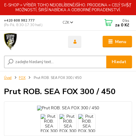
E-SHOP = VÝBĚR TOHO NEJOBLÍBENĚJŠÍHO. PRODEJNA = CELÝ SVĚT
MOŽNOSTÍ, ŠIRŠÍ NABÍDKA A ODBORNÉ PORADENSTVÍ.
0
ks
+420 608 982 777
CZK
za
0 Kč
(Po-Pá, 8:30-17:30 hod.)
Menu
Hledat
Úvod
FOX
Prut ROB. SEA FOX 300 / 450
Prut ROB. SEA FOX 300 / 450