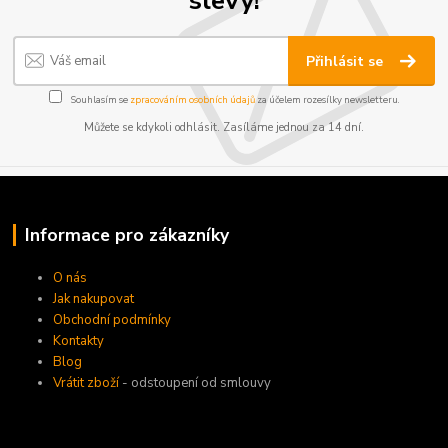
slevy!
Přihlásit se
Souhlasím se
zpracováním osobních údajů
za účelem rozesílky newsletteru.
Můžete se kdykoli odhlásit. Zasíláme jednou za 14 dní.
Informace pro zákazníky
O nás
Jak nakupovat
Obchodní podmínky
Kontakty
Blog
Vrátit zboží
- odstoupení od smlouvy