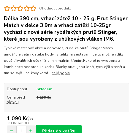
Ohodnotit produkt
Délka 390 cm, vrhací zátěž 10 - 25 g. Prut Stinger
Match v délce 3,9m a vrhací zátěži 10-25gr
vychází z nové série rybářských prutů Stinger,
které jsou vyrobeny z uhlíkových vláken IM6.
Typická matchové akce a odpovídající délka prutů Stinger Match
umožňuje velmi daleké hody i s lehkými sestavami. Je to možné i díky
použití kvalitních oček TS s minimálním třením.Rukojeť je vyrobena z
kombinace neoprenu a korku. Blanky prutu jsou lehčí, rychlejší a tenčí a
tím se zvýšil celkový komf...
celý popis
Dostupnost
Skladem
Cena před
1 290 Kč
slevou
1 090 Kč
/
ks
901 Kč
bez DPH
Přidat do košíku