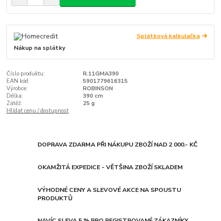
Splátková kalkulačka
Nákup na splátky
Číslo produktu:
R.11GMA390
EAN kód:
5901779616315
Výrobce:
ROBINSON
Délka:
390 cm
Zátěž:
25 g
Hlídat cenu / dostupnost
DOPRAVA ZDARMA PŘI NÁKUPU ZBOŽÍ NAD 2 000.- KČ
OKAMŽITÁ EXPEDICE - VĚTŠINA ZBOŽÍ SKLADEM
VÝHODNÉ CENY A SLEVOVÉ AKCE NA SPOUSTU
PRODUKTŮ
NAVÍC SLEVA 5 % PRO REGISTROVANÉ ZÁKAZNÍKY