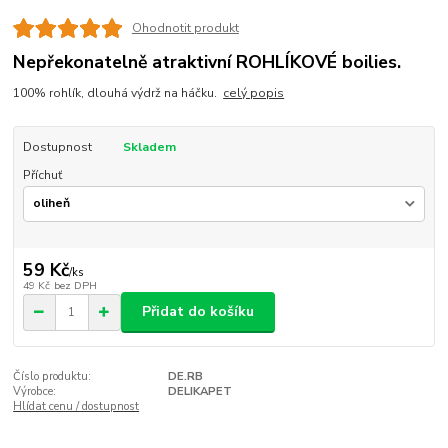
Ohodnotit produkt
Nepřekonatelně atraktivní ROHLÍKOVÉ boilies.
100% rohlík, dlouhá výdrž na háčku.
celý popis
Dostupnost
Skladem
Příchuť
59 Kč
/
ks
49 Kč
bez DPH
Přidat do košíku
Číslo produktu:
DE.RB
Výrobce:
DELIKAPET
Hlídat cenu / dostupnost