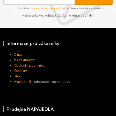
Souhlasím se
zpracováním osobních údajů
za účelem rozesílky newsletteru.
Můžete se kdykoli odhlásit. Zasíláme jednou za 14 dní.
Informace pro zákazníky
O nás
Jak nakupovat
Obchodní podmínky
Kontakty
Blog
Vrátit zboží
- odstoupení od smlouvy
Prodejna NAPAJEDLA