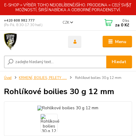
E-SHOP = VÝBĚR TOHO NEJOBLÍBENĚJŠÍHO. PRODEJNA = CELÝ SVĚT
MOŽNOSTÍ, ŠIRŠÍ NABÍDKA A ODBORNÉ PORADENSTVÍ.
0
ks
+420 608 982 777
CZK
za
0 Kč
(Po-Pá, 8:30-17:30 hod.)
Menu
Hledat
Úvod
KRMENÍ, BOILIES, PELETY .....
Rohlíkové boilies 30 g 12 mm
Rohlíkové boilies 30 g 12 mm