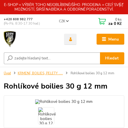
E-SHOP = VÝBĚR TOHO NEJOBLÍBENĚJŠÍHO. PRODEJNA = CELÝ SVĚT
MOŽNOSTÍ, ŠIRŠÍ NABÍDKA A ODBORNÉ PORADENSTVÍ.
0
ks
+420 608 982 777
CZK
za
0 Kč
(Po-Pá, 8:30-17:30 hod.)
Menu
Hledat
Úvod
KRMENÍ, BOILIES, PELETY .....
Rohlíkové boilies 30 g 12 mm
Rohlíkové boilies 30 g 12 mm