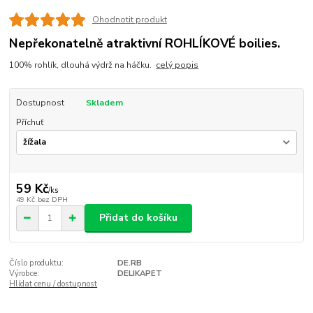
Ohodnotit produkt
Nepřekonatelně atraktivní ROHLÍKOVÉ boilies.
100% rohlík, dlouhá výdrž na háčku.
celý popis
Dostupnost
Skladem
Příchuť
59 Kč
/
ks
49 Kč
bez DPH
Přidat do košíku
Číslo produktu:
DE.RB
Výrobce:
DELIKAPET
Hlídat cenu / dostupnost