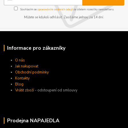
Souhlasím se
zpracováním osobních údajů
za účelem rozesílky newsletteru.
Můžete se kdykoli odhlásit. Zasíláme jednou za 14 dní.
Informace pro zákazníky
O nás
Jak nakupovat
Obchodní podmínky
Kontakty
Blog
Vrátit zboží
- odstoupení od smlouvy
Prodejna NAPAJEDLA