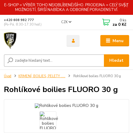
E-SHOP = VÝBĚR TOHO NEJOBLÍBENĚJŠÍHO. PRODEJNA = CELÝ SVĚT
MOŽNOSTÍ, ŠIRŠÍ NABÍDKA A ODBORNÉ PORADENSTVÍ.
0
ks
+420 608 982 777
CZK
za
0 Kč
(Po-Pá, 8:30-17:30 hod.)
Menu
Hledat
Úvod
KRMENÍ, BOILIES, PELETY .....
Rohlíkové boilies FLUORO 30 g
Rohlíkové boilies FLUORO 30 g