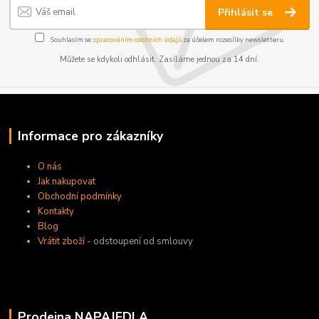
Přihlásit se
Souhlasím se
zpracováním osobních údajů
za účelem rozesílky newsletteru.
Můžete se kdykoli odhlásit. Zasíláme jednou za 14 dní.
Informace pro zákazníky
O nás
Jak nakupovat
Obchodní podmínky
Kontakty
Blog
Vrátit zboží
- odstoupení od smlouvy
Prodejna NAPAJEDLA