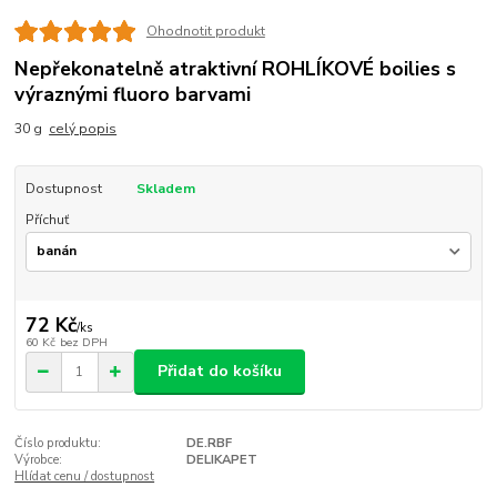
Ohodnotit produkt
Nepřekonatelně atraktivní ROHLÍKOVÉ boilies s
výraznými fluoro barvami
30 g
celý popis
Dostupnost
Skladem
Příchuť
72 Kč
/
ks
60 Kč
bez DPH
Přidat do košíku
Číslo produktu:
DE.RBF
Výrobce:
DELIKAPET
Hlídat cenu / dostupnost