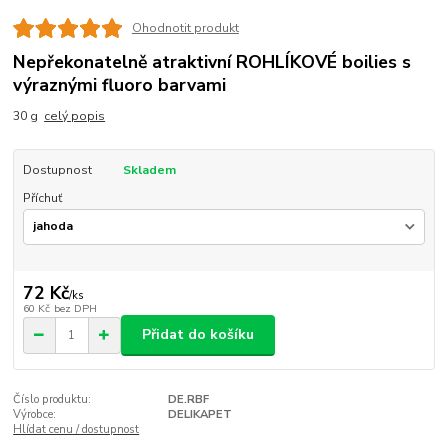
Ohodnotit produkt
Nepřekonatelně atraktivní ROHLÍKOVÉ boilies s
výraznými fluoro barvami
30 g
celý popis
Dostupnost
Skladem
Příchuť
72 Kč
/
ks
60 Kč
bez DPH
Přidat do košíku
Číslo produktu:
DE.RBF
Výrobce:
DELIKAPET
Hlídat cenu / dostupnost