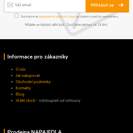
Přihlásit se
Souhlasím se
zpracováním osobních údajů
za účelem rozesílky newsletteru.
Můžete se kdykoli odhlásit. Zasíláme jednou za 14 dní.
Informace pro zákazníky
O nás
Jak nakupovat
Obchodní podmínky
Kontakty
Blog
Vrátit zboží
- odstoupení od smlouvy
Prodejna NAPAJEDLA