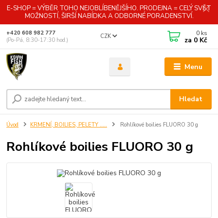
E-SHOP = VÝBĚR TOHO NEJOBLÍBENĚJŠÍHO. PRODEJNA = CELÝ SVĚT
MOŽNOSTÍ, ŠIRŠÍ NABÍDKA A ODBORNÉ PORADENSTVÍ.
0
ks
+420 608 982 777
CZK
za
0 Kč
(Po-Pá, 8:30-17:30 hod.)
Menu
Hledat
Úvod
KRMENÍ, BOILIES, PELETY .....
Rohlíkové boilies FLUORO 30 g
Rohlíkové boilies FLUORO 30 g