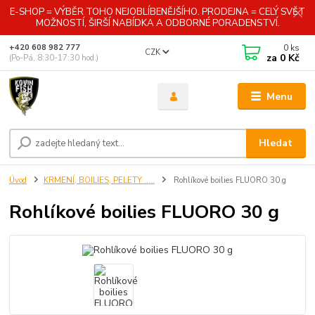
E-SHOP = VÝBĚR TOHO NEJOBLÍBENĚJŠÍHO. PRODEJNA = CELÝ SVĚT
MOŽNOSTÍ, ŠIRŠÍ NABÍDKA A ODBORNÉ PORADENSTVÍ.
0
ks
+420 608 982 777
CZK
za
0 Kč
(Po-Pá, 8:30-17:30 hod.)
Menu
Hledat
Úvod
KRMENÍ, BOILIES, PELETY .....
Rohlíkové boilies FLUORO 30 g
Rohlíkové boilies FLUORO 30 g