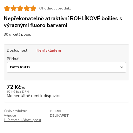
Ohodnotit produkt
Nepřekonatelně atraktivní ROHLÍKOVÉ boilies s
výraznými fluoro barvami
30 g
celý popis
Dostupnost
Není skladem
Příchuť
72 Kč
/
ks
60 Kč
bez DPH
Momentálně není k dispozici
Číslo produktu:
DE.RBF
Výrobce:
DELIKAPET
Hlídat cenu / dostupnost