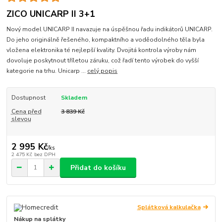
ZICO UNICARP II 3+1
Nový model UNICARP II navazuje na úspěšnou řadu indikátorů UNICARP.
Do jeho originálně řešeného, kompaktního a voděodolného těla byla
vložena elektronika té nejlepší kvality. Dvojitá kontrola výroby nám
dovoluje poskytnout tříletou záruku, což řadí tento výrobek do vyšší
kategorie na trhu. Unicarp ...
celý popis
Dostupnost
Skladem
Cena před
3 839 Kč
slevou
2 995 Kč
/
ks
2 475 Kč
bez DPH
Přidat do košíku
Splátková kalkulačka
Nákup na splátky