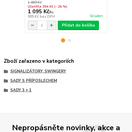
1 489 Kč
1 089 Kč
Ušetříte 394 Kč
(- 26 %)
Ušetříte 109
1 095 Kč
980 Kč
/
ks
/
ks
Skladem
905 Kč
bez DPH
810 Kč
bez 
Přidat do košíku
Zboží zařazeno v kategoriích
SIGNALIZÁTORY, SWINGERY
SADY S PŘÍPOSLECHEM
SADY 3 + 1
Nepropásněte novinky, akce a