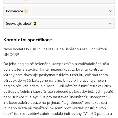
Komentáře
0
Související zboží
2
Kompletní specifikace
Nový model UNICARP II navazuje na úspěšnou řadu indikátorů
UNICARP.
Do jeho originálně řešeného, kompaktního a voděodolného těla
byla vložena elektronika té nejlepší kvality. Dvojitá kontrola
výroby nám dovoluje poskytnout tříletou záruku, což řadí tento
výrobek do vyšší kategorie na trhu. Unicarp II disponuje nejen
originálním vzhledem, ale řadou UNI-kátních funkcí reflektujících
potřeby předních kaprařů, ale i obecné požadavky běžných rybářů
např. funkce "Delay" 30s pro nastavení indikátorů; "Incognito" -
indikace záběru pouze na přijímači; "Lighthouse" pro lokalizaci
lovného místa při zavážení, "Alarm" proti krádeži prutů; "Drop
back" funkce- zpětný záběr (padák) indikovaný "V" LED panelu a