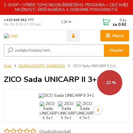
E-SHOP = VÝBĚR TOHO NEJOBLÍBENĚJŠÍHO. PRODEJNA = CELÝ SVĚT
MOŽNOSTÍ, ŠIRŠÍ NABÍDKA A ODBORNÉ PORADENSTVÍ.
0
ks
+420 608 982 777
CZK
za
0 Kč
(Po-Pá, 8:30-17:30 hod.)
Menu
Hledat
Úvod
SIGNALIZÁTORY, SWINGERY
ZICO Sada UNICARP II 3+1
ZICO Sada UNICARP II 3+1
- 22 %
Ohodnotit produkt