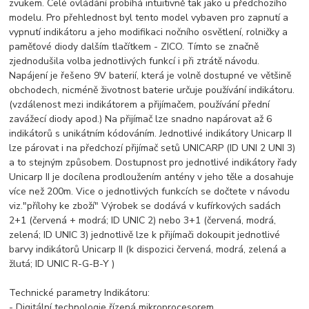
zvukem. Celé ovládání probíhá intuitivně tak jako u předchozího
modelu. Pro přehlednost byl tento model vybaven pro zapnutí a
vypnutí indikátoru a jeho modifikaci nočního osvětlení, rolničky a
paměťové diody dalším tlačítkem - ZICO. Tímto se značně
zjednodušila volba jednotlivých funkcí i při ztrátě návodu.
Napájení je řešeno 9V baterií, která je volně dostupné ve většině
obchodech, nicméně životnost baterie určuje používání indikátoru.
(vzdálenost mezi indikátorem a přijímačem, používání přední
zavážecí diody apod.) Na přijímač lze snadno napárovat až 6
indikátorů s unikátním kódováním. Jednotlivé indikátory Unicarp II
lze párovat i na předchozí přijímač setů UNICARP (ID UNI 2 UNI 3)
a to stejným způsobem. Dostupnost pro jednotlivé indikátory řady
Unicarp II je docílena prodloužením antény v jeho těle a dosahuje
více než 200m. Vice o jednotlivých funkcích se dočtete v návodu
viz."přílohy ke zboží" Výrobek se dodává v kufírkových sadách
2+1 (červená + modrá; ID UNIC 2) nebo 3+1 (červená, modrá,
zelená; ID UNIC 3) jednotlivě lze k přijímači dokoupit jednotlivé
barvy indikátorů Unicarp II (k dispozici červená, modrá, zelená a
žlutá; ID UNIC R-G-B-Y )
Technické parametry Indikátoru:
- Digitální technologie řízená mikroprocesorem