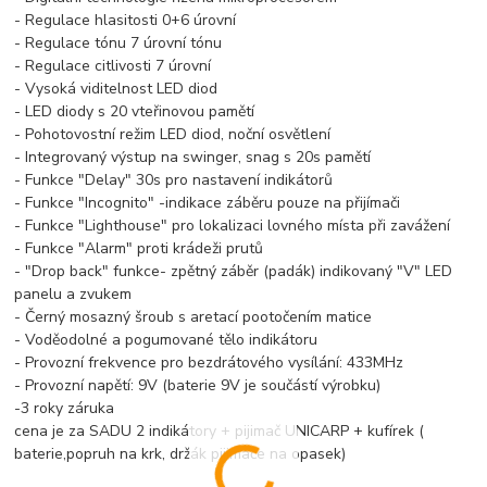
- Regulace hlasitosti 0+6 úrovní
- Regulace tónu 7 úrovní tónu
- Regulace citlivosti 7 úrovní
- Vysoká viditelnost LED diod
- LED diody s 20 vteřinovou pamětí
- Pohotovostní režim LED diod, noční osvětlení
- Integrovaný výstup na swinger, snag s 20s pamětí
- Funkce "Delay" 30s pro nastavení indikátorů
- Funkce "Incognito" -indikace záběru pouze na přijímači
- Funkce "Lighthouse" pro lokalizaci lovného místa při zavážení
- Funkce "Alarm" proti krádeži prutů
- "Drop back" funkce- zpětný záběr (padák) indikovaný "V" LED
panelu a zvukem
- Černý mosazný šroub s aretací pootočením matice
- Voděodolné a pogumované tělo indikátoru
- Provozní frekvence pro bezdrátového vysílání: 433MHz
- Provozní napětí: 9V (baterie 9V je součástí výrobku)
-3 roky záruka
cena je za SADU 2 indikátory + pijimač UNICARP + kufírek (
baterie,popruh na krk, držák pijimače na opasek)