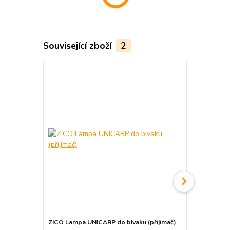
Související zboží
2
ZICO Lampa UNICARP do bivaku (příjímač)
ZICO Pohybo