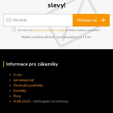
slevy!
Přihlásit se
Souhlasím se
zpracováním osobních údajů
za účelem rozesílky newsletteru.
Můžete se kdykoli odhlásit. Zasíláme jednou za 14 dní.
Informace pro zákazníky
O nás
Jak nakupovat
Obchodní podmínky
Kontakty
Blog
Vrátit zboží
- odstoupení od smlouvy