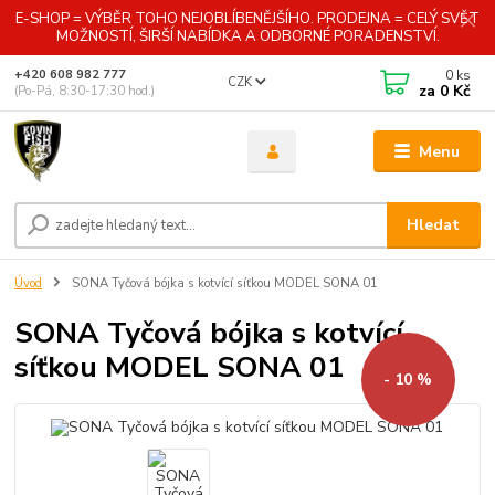
E-SHOP = VÝBĚR TOHO NEJOBLÍBENĚJŠÍHO. PRODEJNA = CELÝ SVĚT
MOŽNOSTÍ, ŠIRŠÍ NABÍDKA A ODBORNÉ PORADENSTVÍ.
0
ks
+420 608 982 777
CZK
za
0 Kč
(Po-Pá, 8:30-17:30 hod.)
Menu
Hledat
Úvod
SONA Tyčová bójka s kotvící síťkou MODEL SONA 01
SONA Tyčová bójka s kotvící
síťkou MODEL SONA 01
- 10 %