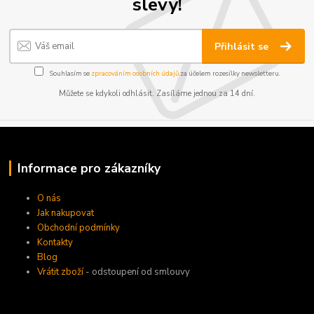
slevy!
Přihlásit se
Souhlasím se
zpracováním osobních údajů
za účelem rozesílky newsletteru.
Můžete se kdykoli odhlásit. Zasíláme jednou za 14 dní.
Informace pro zákazníky
O nás
Jak nakupovat
Obchodní podmínky
Kontakty
Blog
Vrátit zboží
- odstoupení od smlouvy