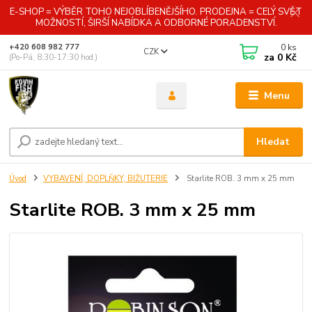
E-SHOP = VÝBĚR TOHO NEJOBLÍBENĚJŠÍHO. PRODEJNA = CELÝ SVĚT
MOŽNOSTÍ, ŠIRŠÍ NABÍDKA A ODBORNÉ PORADENSTVÍ.
0
ks
+420 608 982 777
CZK
za
0 Kč
(Po-Pá, 8:30-17:30 hod.)
Menu
Hledat
Úvod
VYBAVENÍ, DOPLŇKY, BIŽUTERIE
Starlite ROB. 3 mm x 25 mm
Starlite ROB. 3 mm x 25 mm