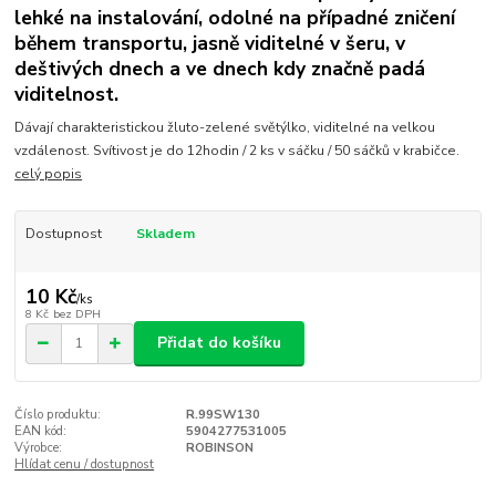
lehké na instalování, odolné na případné zničení
během transportu, jasně viditelné v šeru, v
deštivých dnech a ve dnech kdy značně padá
viditelnost.
Dávají charakteristickou žluto-zelené světýlko, viditelné na velkou
vzdálenost. Svítivost je do 12hodin / 2 ks v sáčku / 50 sáčků v krabičce.
celý popis
Dostupnost
Skladem
10 Kč
/
ks
8 Kč
bez DPH
Přidat do košíku
Číslo produktu:
R.99SW130
EAN kód:
5904277531005
Výrobce:
ROBINSON
Hlídat cenu / dostupnost