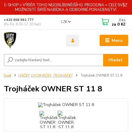
E-SHOP = VÝBĚR TOHO NEJOBLÍBENĚJŠÍHO. PRODEJNA = CELÝ SVĚT
MOŽNOSTÍ, ŠIRŠÍ NABÍDKA A ODBORNÉ PORADENSTVÍ.
0
ks
+420 608 982 777
CZK
za
0 Kč
(Po-Pá, 8:30-17:30 hod.)
Menu
Hledat
Úvod
HÁČKY, DVOJHÁČKY, TROJHÁČKY
Trojháček OWNER ST 11 8
Trojháček OWNER ST 11 8