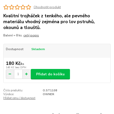
Ohodnotit produkt
Kvalitní trojháček z tenkého, ale pevného
materiálu vhodný zejména pro lov pstruhů,
okounů a tloušťů.
Balení = 8 ks.
celý popis
Dostupnost
Skladem
180 Kč
/
ks
149 Kč
bez DPH
Přidat do košíku
Číslo produktu:
O.ST1108
Výrobce:
OWNER
Hlídat cenu / dostupnost