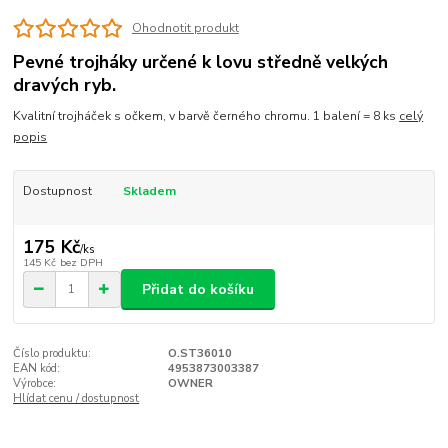
Ohodnotit produkt
Pevné trojháky určené k lovu středně velkých
dravých ryb.
Kvalitní trojháček s očkem, v barvě černého chromu. 1 balení = 8 ks
celý
popis
Dostupnost
Skladem
175 Kč
/
ks
145 Kč
bez DPH
Přidat do košíku
Číslo produktu:
O.ST36010
EAN kód:
4953873003387
Výrobce:
OWNER
Hlídat cenu / dostupnost