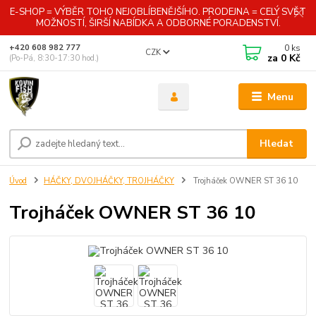
E-SHOP = VÝBĚR TOHO NEJOBLÍBENĚJŠÍHO. PRODEJNA = CELÝ SVĚT
MOŽNOSTÍ, ŠIRŠÍ NABÍDKA A ODBORNÉ PORADENSTVÍ.
0
ks
+420 608 982 777
CZK
za
0 Kč
(Po-Pá, 8:30-17:30 hod.)
Menu
Hledat
Úvod
HÁČKY, DVOJHÁČKY, TROJHÁČKY
Trojháček OWNER ST 36 10
Trojháček OWNER ST 36 10