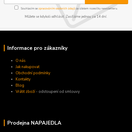
Souhlasím se
zpracováním osobních údajů
za účelem rozesílky newsletteru.
Můžete se kdykoli odhlásit. Zasíláme jednou za 14 dní.
Informace pro zákazníky
O nás
Jak nakupovat
Obchodní podmínky
Kontakty
Blog
Vrátit zboží
- odstoupení od smlouvy
Prodejna NAPAJEDLA