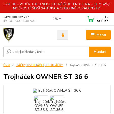
E-SHOP = VÝBĚR TOHO NEJOBLÍBENĚJŠÍHO. PRODEJNA = CELÝ SVĚT
MOŽNOSTÍ, ŠIRŠÍ NABÍDKA A ODBORNÉ PORADENSTVÍ.
0
ks
+420 608 982 777
CZK
za
0 Kč
(Po-Pá, 8:30-17:30 hod.)
Menu
Hledat
Úvod
HÁČKY, DVOJHÁČKY, TROJHÁČKY
Trojháček OWNER ST 36 6
Trojháček OWNER ST 36 6