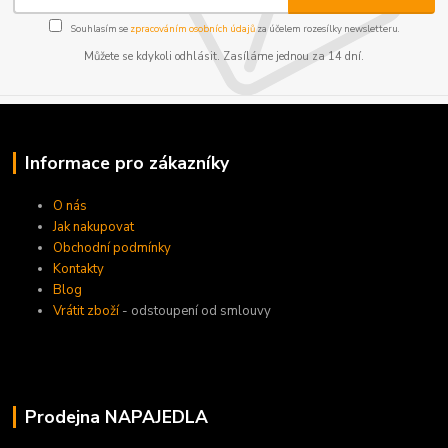
Souhlasím se
zpracováním osobních údajů
za účelem rozesílky newsletteru.
Můžete se kdykoli odhlásit. Zasíláme jednou za 14 dní.
Informace pro zákazníky
O nás
Jak nakupovat
Obchodní podmínky
Kontakty
Blog
Vrátit zboží
- odstoupení od smlouvy
Prodejna NAPAJEDLA