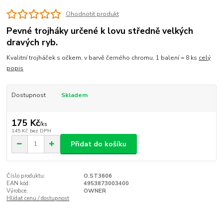
Ohodnotit produkt
Pevné trojháky určené k lovu středně velkých
dravých ryb.
Kvalitní trojháček s očkem, v barvě černého chromu. 1 balení = 8 ks
celý
popis
Dostupnost
Skladem
175 Kč
/
ks
145 Kč
bez DPH
Přidat do košíku
Číslo produktu:
O.ST3606
EAN kód:
4953873003400
Výrobce:
OWNER
Hlídat cenu / dostupnost