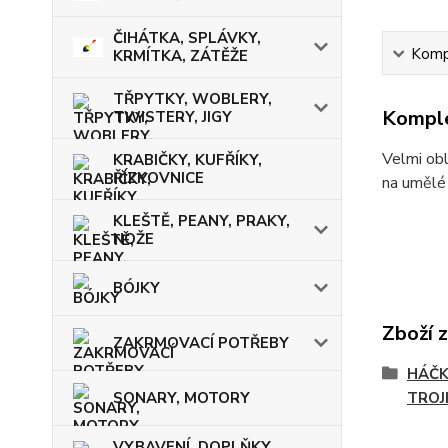
ČIHÁTKA, SPLÁVKY,
Kompl
KRMÍTKA, ZÁTĚŽE
TŘPYTKY, WOBLERY,
Komple
TWISTERY, JIGY
Velmi obl
KRABIČKY, KUFŘÍKY,
ŘÍZKOVNICE
na umělé 
KLEŠTĚ, PEANY, PRAKY,
NOŽE
BÓJKY
Zboží 
ZAKRMOVACÍ POTŘEBY
HÁČK
SONARY, MOTORY
TROJ
VYBAVENÍ, DOPLŇKY,