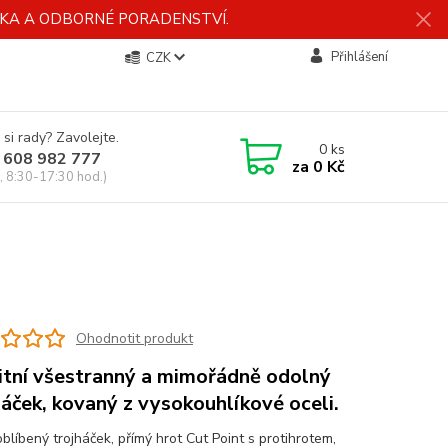
ÍDKA A ODBORNÉ PORADENSTVÍ.
Přihlášení
CZK
 si rady? Zavolejte.
0
ks
 608 982 777
za
0 Kč
, 8:30-17:30 hod.)
Ohodnotit produkt
itní všestranný a mimořádně odolný
háček, kovaný z vysokouhlíkové oceli.
blíbený trojháček, přímý hrot Cut Point s protihrotem,