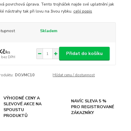
vá povrchová úprava. Tento trojháček najde své uplatnění jak
lé nástrahy tak při lovu na živou rybku.
celý popis
tupnost
Skladem
Kč
/
ks
Přidat do košíku
bez DPH
roduktu:
DO.VMC10
Hlídat cenu / dostupnost
VÝHODNÉ CENY A
NAVÍC SLEVA 5 %
SLEVOVÉ AKCE NA
PRO REGISTROVANÉ
SPOUSTU
ZÁKAZNÍKY
PRODUKTŮ