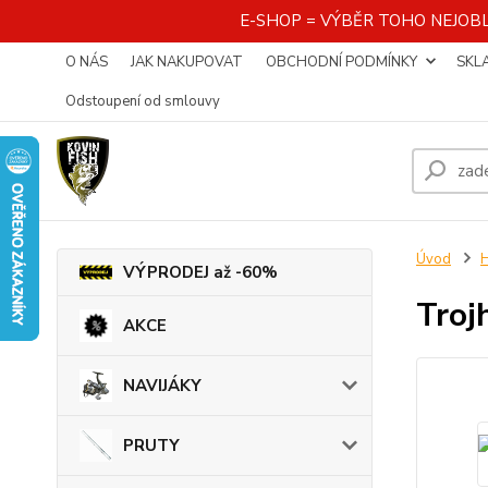
E-SHOP = VÝBĚR TOHO NEJOBL
O NÁS
JAK NAKUPOVAT
OBCHODNÍ PODMÍNKY
SKL
Odstoupení od smlouvy
Úvod
VÝPRODEJ až -60%
Troj
AKCE
NAVIJÁKY
PRUTY