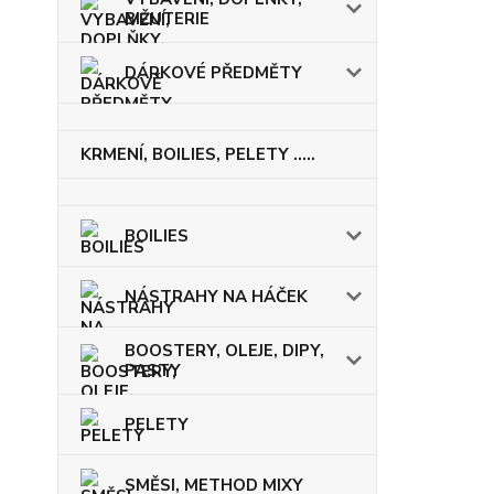
BIŽUTERIE
DÁRKOVÉ PŘEDMĚTY
KRMENÍ, BOILIES, PELETY .....
BOILIES
NÁSTRAHY NA HÁČEK
BOOSTERY, OLEJE, DIPY,
PASTY
PELETY
SMĚSI, METHOD MIXY