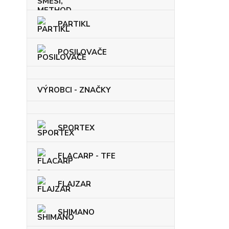
PARTIKL
POSILOVAČE
VÝROBCI - ZNAČKY
SPORTEX
FLACARP - TFE
FLAJZAR
SHIMANO