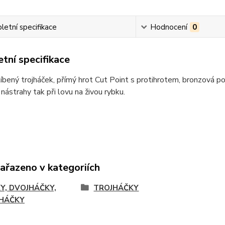
etní specifikace
Hodnocení
0
tní specifikace
íbený trojháček, přímý hrot Cut Point s protihrotem, bronzová po
nástrahy tak při lovu na živou rybku.
zařazeno v kategoriích
Y, DVOJHÁČKY,
TROJHÁČKY
HÁČKY