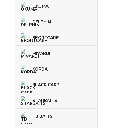
OKUMA
DELPHIN
SPORTCARP
MIVARDI
KORDA
BLACK CARP
STARBAITS
TB BAITS