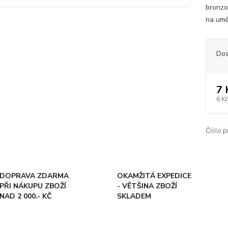
bronzo
na umě
Dos
7 
6 Kč
Číslo p
DOPRAVA ZDARMA
OKAMŽITÁ EXPEDICE
PŘI NÁKUPU ZBOŽÍ
- VĚTŠINA ZBOŽÍ
NAD 2 000.- KČ
SKLADEM