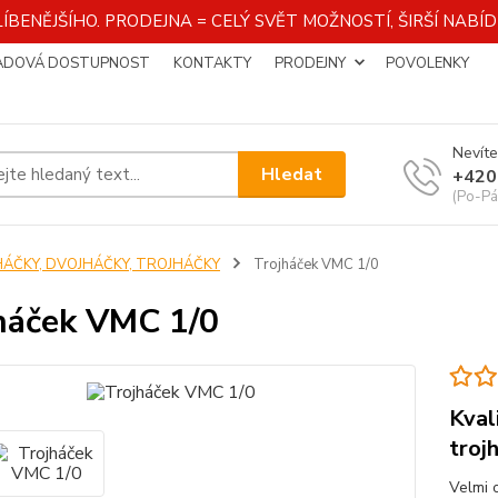
ÍBENĚJŠÍHO. PRODEJNA = CELÝ SVĚT MOŽNOSTÍ, ŠIRŠÍ NAB
ADOVÁ DOSTUPNOST
KONTAKTY
PRODEJNY
POVOLENKY
Nevíte
Hledat
+420
(Po-Pá
HÁČKY, DVOJHÁČKY, TROJHÁČKY
Trojháček VMC 1/0
háček VMC 1/0
Kval
troj
Velmi o