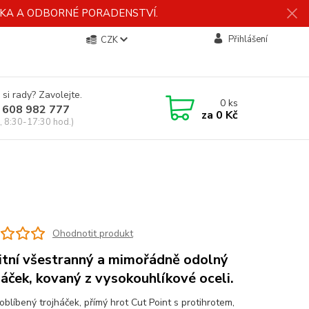
ÍDKA A ODBORNÉ PORADENSTVÍ.
Přihlášení
CZK
 si rady? Zavolejte.
0
ks
 608 982 777
za
0 Kč
, 8:30-17:30 hod.)
Ohodnotit produkt
itní všestranný a mimořádně odolný
háček, kovaný z vysokouhlíkové oceli.
oblíbený trojháček, přímý hrot Cut Point s protihrotem,