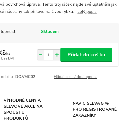
vá povrchová úprava. Tento trojháček najde své uplatnění jak
lé nástrahy tak při lovu na živou rybku.
celý popis
tupnost
Skladem
Kč
/
ks
Přidat do košíku
bez DPH
roduktu:
DO.VMC02
Hlídat cenu / dostupnost
VÝHODNÉ CENY A
NAVÍC SLEVA 5 %
SLEVOVÉ AKCE NA
PRO REGISTROVANÉ
SPOUSTU
ZÁKAZNÍKY
PRODUKTŮ