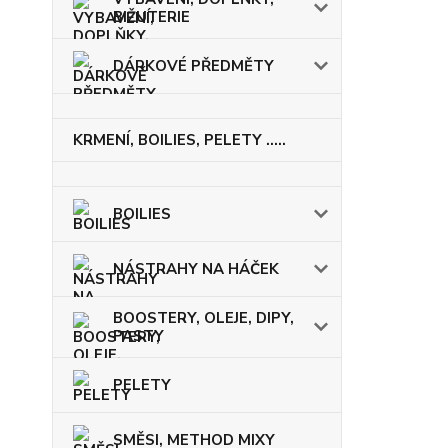
BIŽUTERIE
DÁRKOVÉ PŘEDMĚTY
KRMENÍ, BOILIES, PELETY .....
BOILIES
NÁSTRAHY NA HÁČEK
BOOSTERY, OLEJE, DIPY,
PASTY
PELETY
SMĚSI, METHOD MIXY