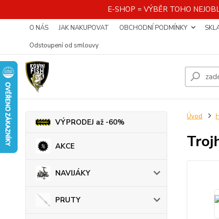
E-SHOP = VÝBĚR TOHO NEJOBL
O NÁS
JAK NAKUPOVAT
OBCHODNÍ PODMÍNKY
SKL
Odstoupení od smlouvy
Úvod
VÝPRODEJ až -60%
Troj
AKCE
NAVIJÁKY
PRUTY