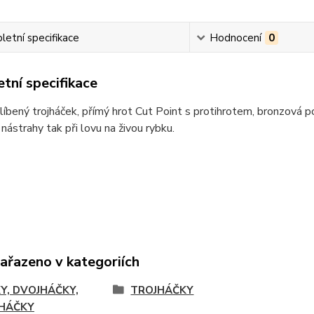
etní specifikace
Hodnocení
0
tní specifikace
íbený trojháček, přímý hrot Cut Point s protihrotem, bronzová p
nástrahy tak při lovu na živou rybku.
zařazeno v kategoriích
Y, DVOJHÁČKY,
TROJHÁČKY
HÁČKY