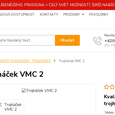
ÍBENĚJŠÍHO. PRODEJNA = CELÝ SVĚT MOŽNOSTÍ, ŠIRŠÍ NAB
ADOVÁ DOSTUPNOST
KONTAKTY
PRODEJNY
POVOLENKY
Nevíte
Hledat
+420
(Po-Pá
HÁČKY, DVOJHÁČKY, TROJHÁČKY
Trojháček VMC 2
háček VMC 2
Kval
troj
Velmi 