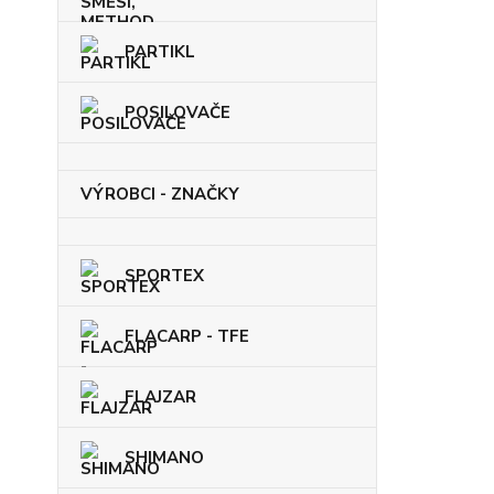
PARTIKL
POSILOVAČE
VÝROBCI - ZNAČKY
SPORTEX
FLACARP - TFE
FLAJZAR
SHIMANO