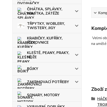
ČIHÁTKA, SPLÁVKY,
Kompl
KRMÍTKA, ZÁTĚŽE
TŘPYTKY, WOBLERY,
Komple
TWISTERY, JIGY
Velmi obl
KRABIČKY, KUFŘÍKY,
ŘÍZKOVNICE
na umělé 
KLEŠTĚ, PEANY, PRAKY,
NOŽE
BÓJKY
ZAKRMOVACÍ POTŘEBY
Zboží 
SONARY, MOTORY
HÁČK
TROJ
VYBAVENÍ, DOPLŇKY,