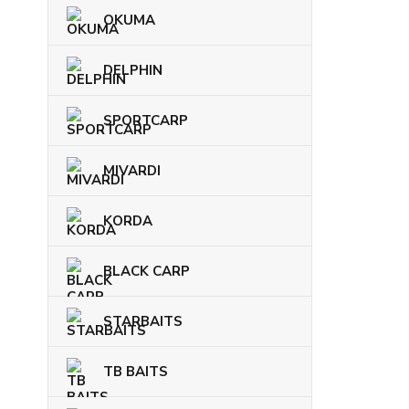
OKUMA
DELPHIN
SPORTCARP
MIVARDI
KORDA
BLACK CARP
STARBAITS
TB BAITS