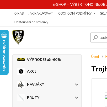
E-SHOP = VÝBĚR TOHO NEJOBL
O NÁS
JAK NAKUPOVAT
OBCHODNÍ PODMÍNKY
SKL
Odstoupení od smlouvy
Úvod
VÝPRODEJ až -60%
Troj
AKCE
NAVIJÁKY
PRUTY