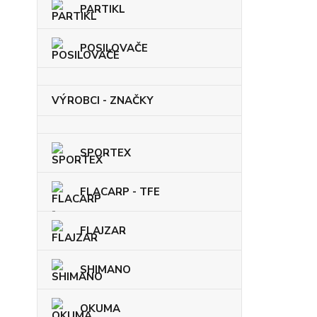
PARTIKL
POSILOVAČE
VÝROBCI - ZNAČKY
SPORTEX
FLACARP - TFE
FLAJZAR
SHIMANO
OKUMA