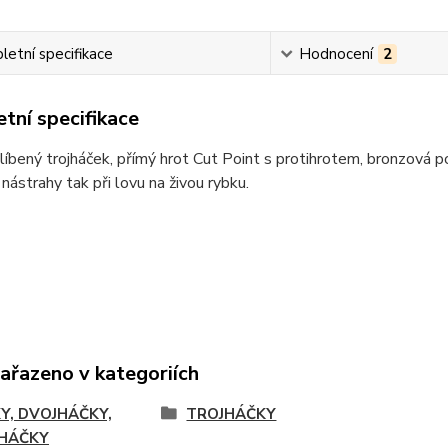
etní specifikace
Hodnocení
2
tní specifikace
íbený trojháček, přímý hrot Cut Point s protihrotem, bronzová p
nástrahy tak při lovu na živou rybku.
zařazeno v kategoriích
Y, DVOJHÁČKY,
TROJHÁČKY
HÁČKY