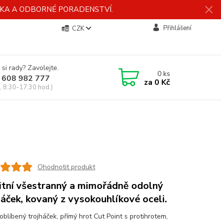
ÍDKA A ODBORNÉ PORADENSTVÍ.
Přihlášení
CZK
 si rady? Zavolejte.
0
ks
 608 982 777
za
0 Kč
, 8:30-17:30 hod.)
Ohodnotit produkt
itní všestranný a mimořádně odolný
háček, kovaný z vysokouhlíkové oceli.
oblíbený trojháček, přímý hrot Cut Point s protihrotem,