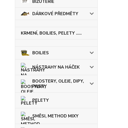
BIŽUTERIE
DÁRKOVÉ PŘEDMĚTY
KRMENÍ, BOILIES, PELETY .....
BOILIES
NÁSTRAHY NA HÁČEK
BOOSTERY, OLEJE, DIPY,
PASTY
PELETY
SMĚSI, METHOD MIXY