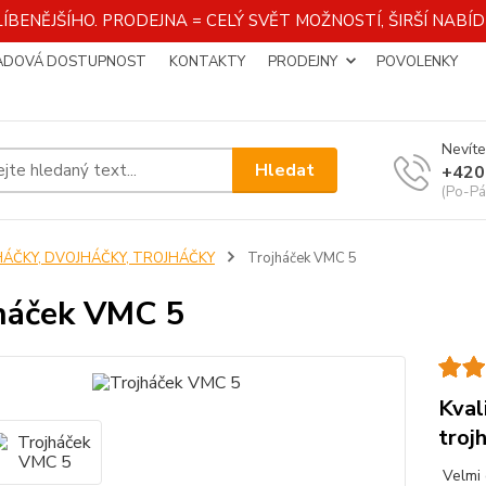
ÍBENĚJŠÍHO. PRODEJNA = CELÝ SVĚT MOŽNOSTÍ, ŠIRŠÍ NAB
ADOVÁ DOSTUPNOST
KONTAKTY
PRODEJNY
POVOLENKY
Nevíte
Hledat
+420
(Po-Pá
HÁČKY, DVOJHÁČKY, TROJHÁČKY
Trojháček VMC 5
háček VMC 5
Kval
troj
Velmi 