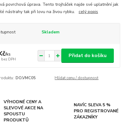
vá povrchová úprava. Tento trojháček najde své uplatnění jak
lé nástrahy tak při lovu na živou rybku.
celý popis
tupnost
Skladem
Kč
/
ks
Přidat do košíku
bez DPH
roduktu:
DO.VMC05
Hlídat cenu / dostupnost
VÝHODNÉ CENY A
NAVÍC SLEVA 5 %
SLEVOVÉ AKCE NA
PRO REGISTROVANÉ
SPOUSTU
ZÁKAZNÍKY
PRODUKTŮ