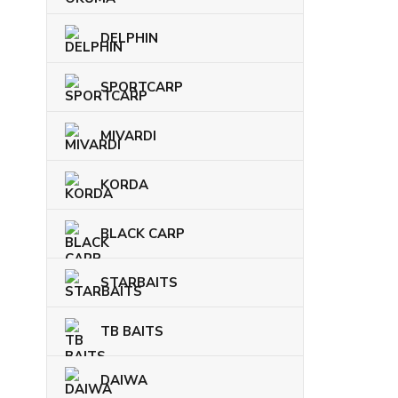
DELPHIN
SPORTCARP
MIVARDI
KORDA
BLACK CARP
STARBAITS
TB BAITS
DAIWA