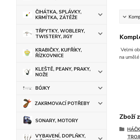
ČIHÁTKA, SPLÁVKY,
Kompl
KRMÍTKA, ZÁTĚŽE
TŘPYTKY, WOBLERY,
Komple
TWISTERY, JIGY
Velmi obl
KRABIČKY, KUFŘÍKY,
ŘÍZKOVNICE
na umělé 
KLEŠTĚ, PEANY, PRAKY,
NOŽE
BÓJKY
ZAKRMOVACÍ POTŘEBY
Zboží 
SONARY, MOTORY
HÁČK
VYBAVENÍ, DOPLŇKY,
TROJ