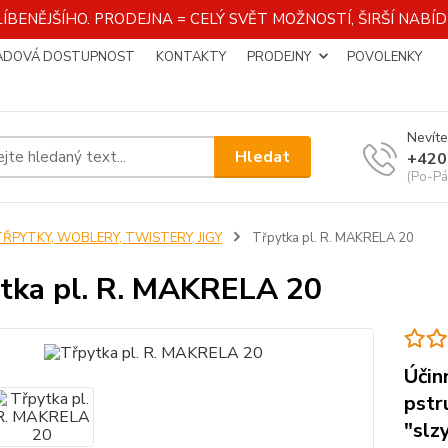
ÍBENĚJŠÍHO. PRODEJNA = CELÝ SVĚT MOŽNOSTÍ, ŠIRŠÍ NAB
ADOVÁ DOSTUPNOST
KONTAKTY
PRODEJNY
POVOLENKY
Nevíte
Hledat
+420
(Po-Pá
TŘPYTKY, WOBLERY, TWISTERY, JIGY
Třpytka pl. R. MAKRELA 20
tka pl. R. MAKRELA 20
Účin
pstr
"slz