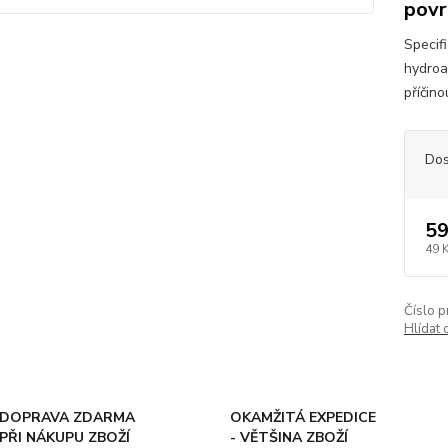
povr
Specif
hydroak
příčin
Dos
59
49 
Číslo p
Hlídat 
DOPRAVA ZDARMA
OKAMŽITÁ EXPEDICE
PŘI NÁKUPU ZBOŽÍ
- VĚTŠINA ZBOŽÍ