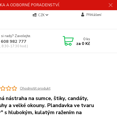
ÍDKA A ODBORNÉ PORADENSTVÍ.
Přihlášení
CZK
 si rady? Zavolejte.
0
ks
 608 982 777
za
0 Kč
, 8:30-17:30 hod.)
Ohodnotit produkt
ná nástraha na sumce, štiky, candáty,
uhy a velké okouny. Plandavka ve tvaru
y" s hlubokým, kulatým ražením na