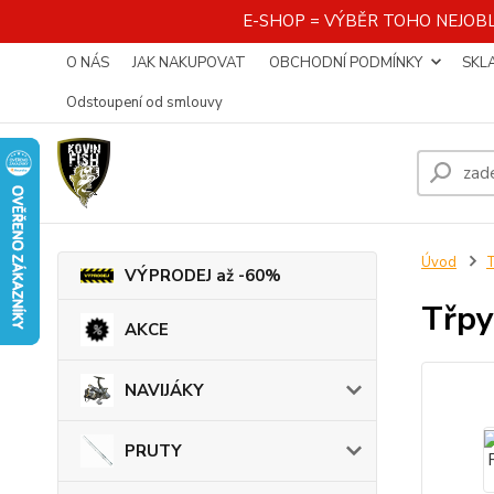
E-SHOP = VÝBĚR TOHO NEJOBL
O NÁS
JAK NAKUPOVAT
OBCHODNÍ PODMÍNKY
SKL
Odstoupení od smlouvy
Úvod
VÝPRODEJ až -60%
Třpy
AKCE
NAVIJÁKY
PRUTY