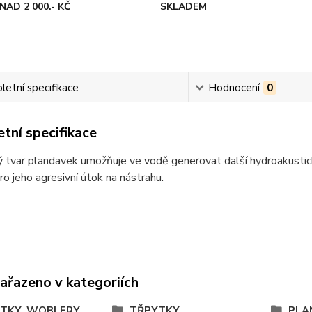
NAD 2 000.- KČ
SKLADEM
etní specifikace
Hodnocení
0
tní specifikace
ý tvar plandavek umožňuje ve vodě generovat další hydroakustické
pro jeho agresivní útok na nástrahu.
zařazeno v kategoriích
TKY, WOBLERY,
TŘPYTKY
PLA