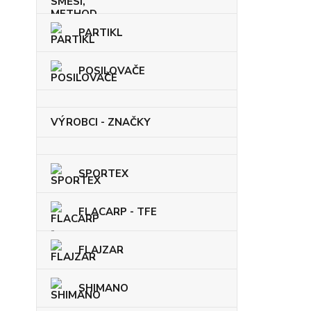
PARTIKL
POSILOVAČE
VÝROBCI - ZNAČKY
SPORTEX
FLACARP - TFE
FLAJZAR
SHIMANO