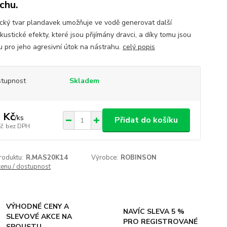
chu.
ický tvar plandavek umožňuje ve vodě generovat další
ustické efekty, které jsou přijímány dravci, a díky tomu jsou
ou pro jeho agresivní útok na nástrahu.
celý popis
tupnost
Skladem
 Kč
/
ks
Přidat do košíku
Kč
bez DPH
roduktu:
R.MAS20K14
Výrobce:
ROBINSON
cenu / dostupnost
VÝHODNÉ CENY A
NAVÍC SLEVA 5 %
SLEVOVÉ AKCE NA
PRO REGISTROVANÉ
SPOUSTU