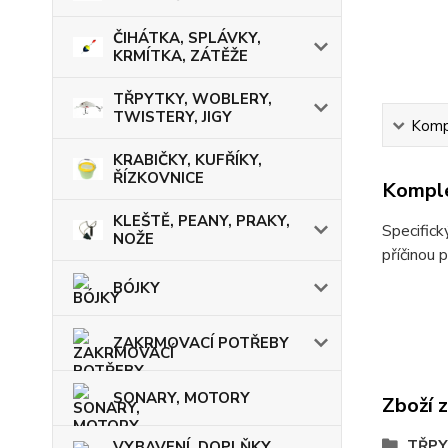
ČIHÁTKA, SPLÁVKY,
KRMÍTKA, ZÁTĚŽE
TŘPYTKY, WOBLERY,
TWISTERY, JIGY
Kompl
KRABIČKY, KUFŘÍKY,
ŘÍZKOVNICE
Komple
KLEŠTĚ, PEANY, PRAKY,
Specifick
NOŽE
příčinou 
BÓJKY
ZAKRMOVACÍ POTŘEBY
SONARY, MOTORY
Zboží 
TŘPY
VYBAVENÍ, DOPLŇKY,