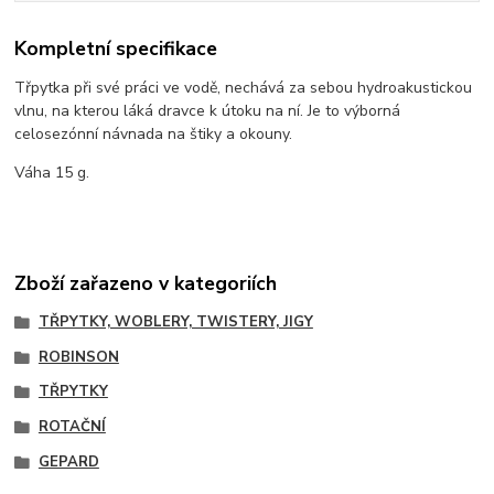
Kompletní specifikace
Třpytka při své práci ve vodě, nechává za sebou hydroakustickou
vlnu, na kterou láká dravce k útoku na ní. Je to výborná
celosezónní návnada na štiky a okouny.
Váha 15 g.
Zboží zařazeno v kategoriích
TŘPYTKY, WOBLERY, TWISTERY, JIGY
ROBINSON
TŘPYTKY
ROTAČNÍ
GEPARD