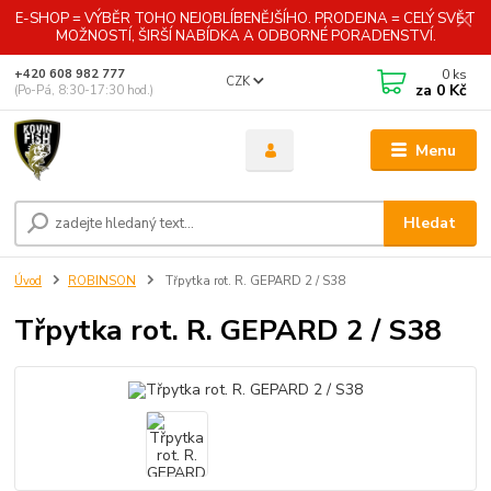
E-SHOP = VÝBĚR TOHO NEJOBLÍBENĚJŠÍHO. PRODEJNA = CELÝ SVĚT
MOŽNOSTÍ, ŠIRŠÍ NABÍDKA A ODBORNÉ PORADENSTVÍ.
0
ks
+420 608 982 777
CZK
za
0 Kč
(Po-Pá, 8:30-17:30 hod.)
Menu
Hledat
Úvod
ROBINSON
Třpytka rot. R. GEPARD 2 / S38
Třpytka rot. R. GEPARD 2 / S38