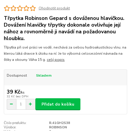
Ohodnotit produkt
Třpytka Robinson Gepard s dováženou hlavičkou.
Dovážení hlavičky třpytky dokonale ovlivňuje její
nához a rovnoměrně ji navádí na požadovanou
hloubku.
Třpytka při své práci ve vodě, nechává za sebou hydroakustickou vlnu, na
kterou láká dravce k útoku na ní. Je to výborná celosezónní návnada na
štiky a okouny. Váha 15 g.
celý popis
Dostupnost
Skladem
39 Kč
/
ks
32 Kč
bez DPH
Přidat do košíku
Číslo produktu:
R.41GH2S38
Výrobce:
ROBINSON